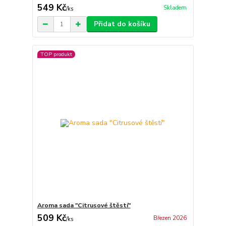
549 Kč
Skladem
/
ks
Přidat do košíku
TOP produkt
Aroma sada "Citrusové štěstí"
509 Kč
Březen 2026
/
ks