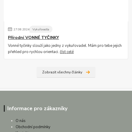
27
.
08
.
2024
Vykuřovadla
Přírodní VONNÉ TYČINKY
Vonné tyčinky slouží jako jedny z vykuřovadel. Mám pro tebe jejich
přehled pro rychlou orientaci.
číst celé
Zobrazit všechny články
Informace pro zákazníky
O nás
Obchodní podmínky