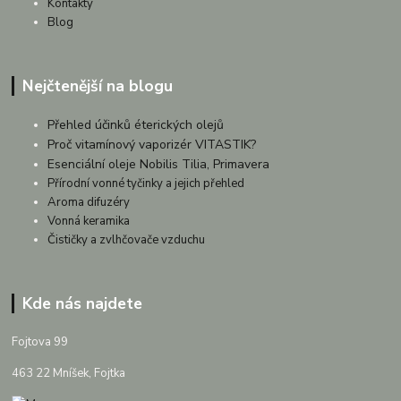
Kontakty
Blog
Nejčtenější na blogu
Přehled účinků éterických olejů
Proč vitamínový vaporizér VITASTIK?
Esenciální oleje Nobilis Tilia, Primavera
Přírodní vonné tyčinky a jejich přehled
Aroma difuzéry
Vonná keramika
Čističky a zvlhčovače vzduchu
Kde nás najdete
Fojtova 99
463 22 Mníšek, Fojtka