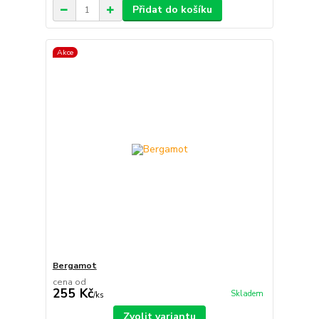
Přidat do košíku
Akce
Bergamot
cena od
255 Kč
Skladem
/
ks
Zvolit variantu