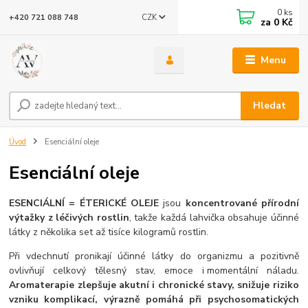
0
ks
CZK
+420 721 088 748
za
0 Kč
Menu
Hledat
Úvod
Esenciální oleje
Esenciální oleje
ESENCIÁLNÍ = ÉTERICKÉ OLEJE
jsou
koncentrované přírodní
výtažky z léčivých rostlin
, takže každá lahvička obsahuje účinné
látky z několika set až tisíce kilogramů rostlin.
Při vdechnutí pronikají účinné látky do organizmu a pozitivně
ovlivňují celkový tělesný stav, emoce i momentální náladu.
Aromaterapie zlepšuje akutní i chronické stavy, snižuje riziko
vzniku komplikací, výrazně pomáhá při psychosomatických