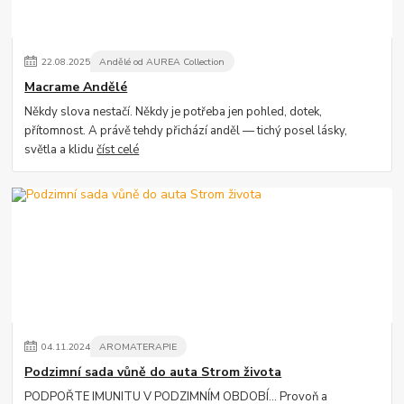
22
.
08
.
2025
Andělé od AUREA Collection
Macrame Andělé
Někdy slova nestačí. Někdy je potřeba jen pohled, dotek,
přítomnost. A právě tehdy přichází anděl — tichý posel lásky,
světla a klidu
číst celé
04
.
11
.
2024
AROMATERAPIE
Podzimní sada vůně do auta Strom života
PODPOŘTE IMUNITU V PODZIMNÍM OBDOBÍ... Provoň a