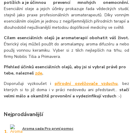
potížích a je účinnou prevencí mnohých onemocnění.
Esenciální oleje a jejich účinky prokazuje řada vědeckých studií,
stejně jako praxe profesionálních aromaterapeutů. Díky vonným
esenciálním olejům je jednou z nejpříjemnějších přírodních terapií a
dlouhodobě nejužívanější metodou doplňkové medicíny ve světě.
Cílem esenciálních olejů je aromaterapií obohatit váš život.
Éterický olej můžeš použít do aromalampy, aroma difuzéru a nebo
použij vonnou keramiku. Vyber si z těch nejlepších na trhu, od
firmy Nobilis Tilia a Primavera.
Přehled účinků esenciálních olejů, aby jsi si vybral právě pro
tebe, nalezneš
zde
.
Doporučuji vyzkoušet i
přírodní osvěžovače vzduchu
, bez
kterých si to již doma i v práci nedovedu ani představit...
stačí
velmi málo a okamžitě provonění a vydezinfikují vzduch
:-)
Nejprodávanější
Aroma sada Pro první pomoc
1.