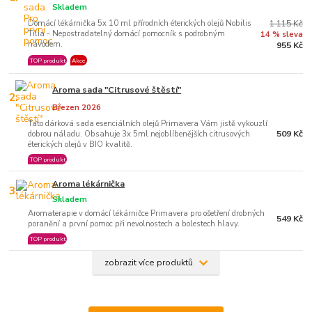
Skladem
Domácí lékárnička 5x 10 ml přírodních éterických olejů Nobilis
1 115 Kč
Tilia - Nepostradatelný domácí pomocník s podrobným
14 % sleva
návodem.
955 Kč
TOP produkt
Akce
Aroma sada "Citrusové štěstí"
2.
Březen 2026
Tato dárková sada esenciálních olejů Primavera Vám jistě vykouzlí
509 Kč
dobrou náladu. Obsahuje 3x 5ml nejoblíbenějších citrusových
éterických olejů v BIO kvalitě.
TOP produkt
Aroma lékárnička
3.
Skladem
Aromaterapie v domácí lékárničce Primavera pro ošetření drobných
549 Kč
poranění a první pomoc při nevolnostech a bolestech hlavy.
TOP produkt
zobrazit více produktů