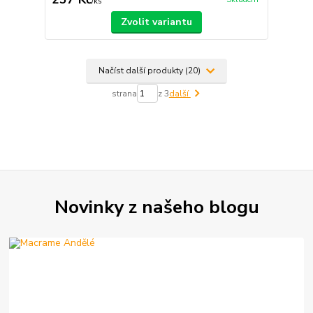
/
ks
Zvolit variantu
Načíst další produkty (20)
strana
z 3
další
Novinky z našeho blogu