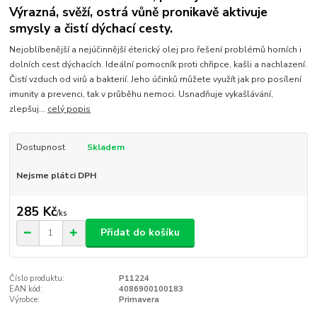
Výrazná, svěží, ostrá vůně pronikavě aktivuje
smysly a čistí dýchací cesty.
Nejoblíbenější a nejúčinnější éterický olej pro řešení problémů horních i
dolních cest dýchacích. Ideální pomocník proti chřipce, kašli a nachlazení.
Čistí vzduch od virů a bakterií. Jeho účinků můžete využít jak pro posílení
imunity a prevenci, tak v průběhu nemoci. Usnadňuje vykašlávání,
zlepšuj...
celý popis
Dostupnost
Skladem
Nejsme plátci DPH
285 Kč
/
ks
Přidat do košíku
Číslo produktu:
P11224
EAN kód:
4086900100183
Výrobce:
Primavera