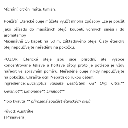
Míchání: citrón, máta, tymián.
Použítí:
Éterické oleje můžete využít mnoha způsoby. Lze je použít
jako přísadu do masážních olejů, koupelí, vonných směsí i do
aromalampy.
Maximálně 15 kapek na 50 ml základového oleje. Čistý éterický
olej nepoužívejte neředěný na pokožku.
POZOR: Éterické oleje jsou sice přírodní, ale vysoce
koncentrované těkavé a hořlavé látky, proto je potřeba je vždy
naředit ve správném poměru. Neředěné oleje nikdy nepoužívejte
na pokožku. Chraňte oči!!! Nepatří do rukou dětem.
Ingredience:
Eucalyptus Radiata Leaf/Stem Oil* Org, Citral**,
Geraniol**, Limonene**, Linalool**
* bio kvalita
** přirozená součást éterických olejů
Původ: Austrálie
( Primavera )