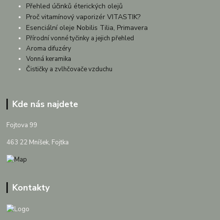
Přehled účinků éterických olejů
Proč vitamínový vaporizér VITASTIK?
Esenciální oleje Nobilis Tilia, Primavera
Přírodní vonné tyčinky a jejich přehled
Aroma difuzéry
Vonná keramika
Čističky a zvlhčovače vzduchu
Kde nás najdete
Fojtova 99
463 22 Mníšek, Fojtka
Kontakty