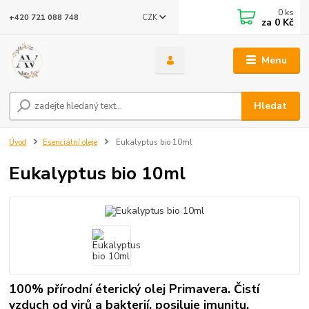
0
ks
CZK
+420 721 088 748
za
0 Kč
Menu
Hledat
Úvod
Esenciální oleje
Eukalyptus bio 10ml
Eukalyptus bio 10ml
100% přírodní éterický olej Primavera. Čistí
vzduch od virů a bakterií, posiluje imunitu.