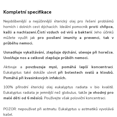
Kompletní specifikace
Nejoblíbenější a nejúčinnější éterický olej pro řešení problémů
horních i dolních cest dýchacích. Ideální pomocník
proti chřipce,
kašli a nachlazení.
Čistí vzduch od virů a bakterií
. Jeho účinků
můžete využít jak
pro posílení imunity a prevenci, tak v
průběhu nemoci.
Usnadňuje vykašlávání, zlepšuje dýchání, ulevuje při horečce.
Uvolňuje nos a celkově zlepšuje průběh nemoci.
Aktivuje a
povzbuzuje mysl, pomáhá lepší koncentraci
.
Eukalyptus také dokáže ulevit
při bolestech svalů a kloubů.
Pomáhá při kvasinkových infekcích.
100% přírodní éterický olej eukalyptus radiata v bio kvalitě.
Eukalyptus radiata je jemnější než globulus, takže
je vhodný pro
malé děti od 6 měsíců
. Používejte však poloviční koncentraci.
POZOR: nepoužívat při astmatu. Eukalyptus u astmatiků vyvolává
kašel.