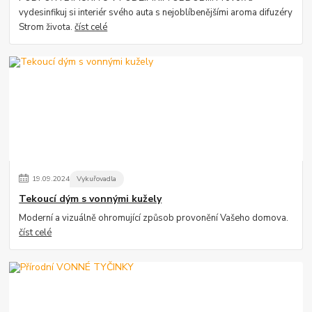
vydesinfikuj si interiér svého auta s nejoblíbenějšími aroma difuzéry
Strom života.
číst celé
19
.
09
.
2024
Vykuřovadla
Tekoucí dým s vonnými kužely
Moderní a vizuálně ohromující způsob provonění Vašeho domova.
číst celé