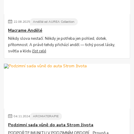
22
.
08
.
2025
Andělé od AUREA Collection
Macrame Andělé
Někdy slova nestačí. Někdy je potřeba jen pohled, dotek,
přítomnost. A právě tehdy přichází anděl — tichý posel lásky,
světla a klidu
číst celé
04
.
11
.
2024
AROMATERAPIE
Podzimní sada vůně do auta Strom života
PODPOŘTE IMUNITU V PODZIMNÍM OBDOBÍ... Provoň a