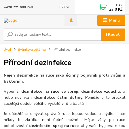
0
ks
CZK
+420 721 088 748
za
0 Kč
Menu
Hledat
Úvod
Bylinková Lékárna
Přírodní dezinfekce
Přírodní dezinfekce
Nejen dezinfekce na ruce jako účinný bojovník proti virům a
bakteriím.
Vyber si
dezinfekce na ruce ve spreji
,
dezinfekce vzduchu,
a
nebo novinka i
dezinfekce ústní dutiny
. Pomůže ti to přečkat
složitější období většího výskitů virů a bacilů.
Je důležité si umývat správně ruce teplou vodou a mýdlem, ale
někdy to zkrátka není úplně možné... Mějte vždy po ruce
pohotovostní
dezinfekční sprej na ruce
, aby vaše hygiena rukou