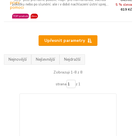
pokožku nebo po slunění, ale i v době nachlazení ústní sprej,..
5 % sleva
619 Kč
TOP produkt
Akce
Upřesnit parametry
Nejnovější
Nejlevnější
Nejdražší
Zobrazuji 1-8 z 8
strana
z 1