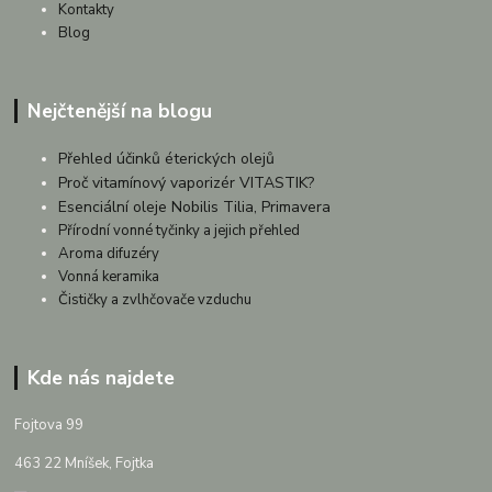
Kontakty
Blog
Nejčtenější na blogu
Přehled účinků éterických olejů
Proč vitamínový vaporizér VITASTIK?
Esenciální oleje Nobilis Tilia, Primavera
Přírodní vonné tyčinky a jejich přehled
Aroma difuzéry
Vonná keramika
Čističky a zvlhčovače vzduchu
Kde nás najdete
Fojtova 99
463 22 Mníšek, Fojtka