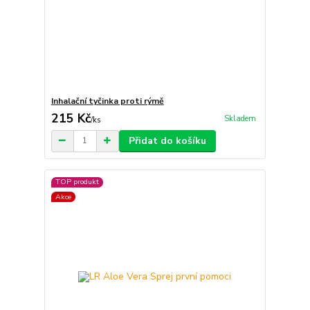
Inhalační tyčinka proti rýmě
215 Kč
Skladem
/
ks
Přidat do košíku
TOP produkt
Akce