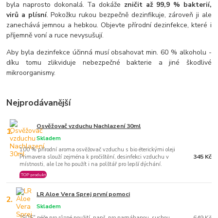
byla naprosto dokonalá. Ta dokáže
zničit až 99,9 % bakterií,
virů a plísní
. Pokožku rukou bezpečně dezinfikuje, zároveň ji ale
zanechává jemnou a hebkou. Objevte přírodní dezinfekce, které i
příjemně voní a ruce nevysušují.
Aby byla dezinfekce účinná musí obsahovat min. 60 % alkoholu -
díku tomu zlikviduje nebezpečné bakterie a jiné škodlivé
mikroorganismy.
Nejprodávanější
Osvěžovač vzduchu Nachlazení 30ml
1.
Skladem
100 % přírodní aroma osvěžovač vzduchu s bio éterickými oleji
345 Kč
Primavera slouží zejména k pročištění, desinfekci vzduchu v
místnosti, ale lze ho použít i na polštář pro lepší dýchání.
TOP produkt
LR Aloe Vera Sprej první pomoci
2.
Skladem
"SOS" péče pro různé použití, např. pro namáhanou, suchou
649 Kč