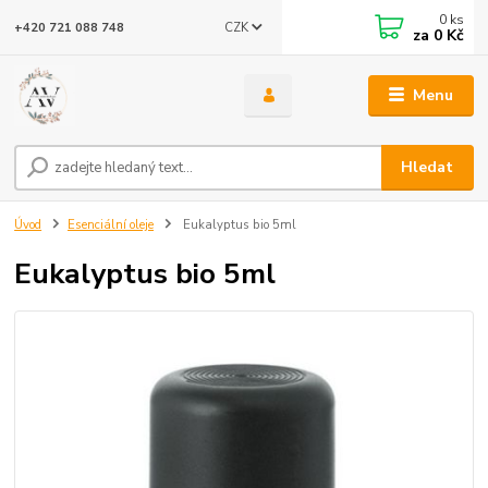
0
ks
CZK
+420 721 088 748
za
0 Kč
Menu
Hledat
Úvod
Esenciální oleje
Eukalyptus bio 5ml
Eukalyptus bio 5ml