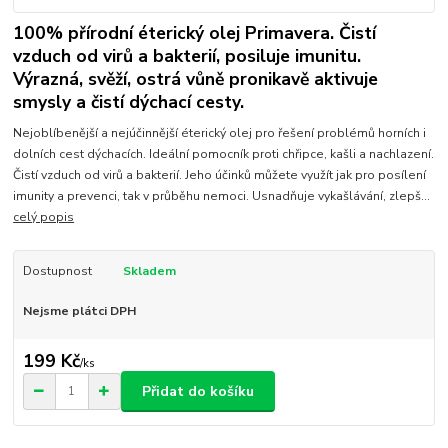
100% přírodní éterický olej Primavera. Čistí
vzduch od virů a bakterií, posiluje imunitu.
Výrazná, svěží, ostrá vůně pronikavě aktivuje
smysly a čistí dýchací cesty.
Nejoblíbenější a nejúčinnější éterický olej pro řešení problémů horních i
dolních cest dýchacích. Ideální pomocník proti chřipce, kašli a nachlazení.
Čistí vzduch od virů a bakterií. Jeho účinků můžete využít jak pro posílení
imunity a prevenci, tak v průběhu nemoci. Usnadňuje vykašlávání, zlepš...
celý popis
Dostupnost
Skladem
Nejsme plátci DPH
199 Kč
/
ks
Přidat do košíku