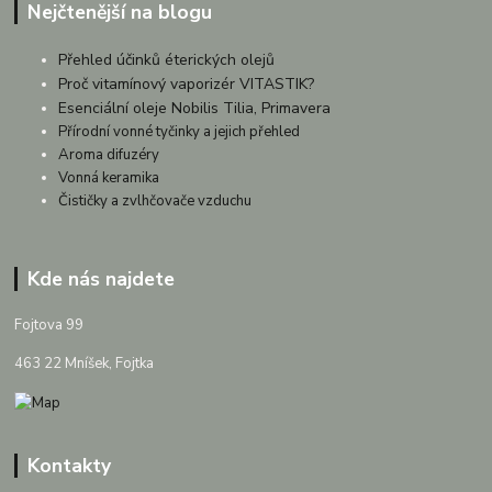
Nejčtenější na blogu
Přehled účinků éterických olejů
Proč vitamínový vaporizér VITASTIK?
Esenciální oleje Nobilis Tilia, Primavera
Přírodní vonné tyčinky a jejich přehled
Aroma difuzéry
Vonná keramika
Čističky a zvlhčovače vzduchu
Kde nás najdete
Fojtova 99
463 22 Mníšek, Fojtka
Kontakty