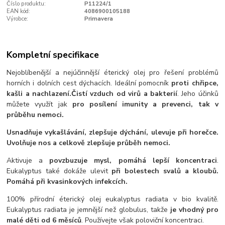
Číslo produktu:
P11224/1
EAN kód:
4086900105188
Výrobce:
Primavera
Kompletní specifikace
Nejoblíbenější a nejúčinnější éterický olej pro řešení problémů
horních i dolních cest dýchacích. Ideální pomocník
proti chřipce,
kašli a nachlazení.
Čistí vzduch od virů a bakterií
. Jeho účinků
můžete využít jak
pro posílení imunity a prevenci, tak v
průběhu nemoci.
Usnadňuje vykašlávání, zlepšuje dýchání, ulevuje při horečce.
Uvolňuje nos a celkově zlepšuje průběh nemoci.
Aktivuje a
povzbuzuje mysl, pomáhá lepší koncentraci
.
Eukalyptus také dokáže ulevit
při bolestech svalů a kloubů.
Pomáhá při kvasinkových infekcích.
100% přírodní éterický olej eukalyptus radiata v bio kvalitě.
Eukalyptus radiata je jemnější než globulus, takže
je vhodný pro
malé děti od 6 měsíců
. Používejte však poloviční koncentraci.