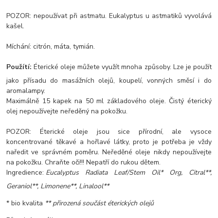
POZOR: nepoužívat při astmatu. Eukalyptus u astmatiků vyvolává
kašel.
Míchání: citrón, máta, tymián.
Použítí:
Éterické oleje můžete využít mnoha způsoby. Lze je použít
jako přísadu do masážních olejů, koupelí, vonných směsí i do
aromalampy.
Maximálně 15 kapek na 50 ml základového oleje. Čistý éterický
olej nepoužívejte neředěný na pokožku.
POZOR: Éterické oleje jsou sice přírodní, ale vysoce
koncentrované těkavé a hořlavé látky, proto je potřeba je vždy
naředit ve správném poměru. Neředěné oleje nikdy nepoužívejte
na pokožku. Chraňte oči!!! Nepatří do rukou dětem.
Ingredience:
Eucalyptus Radiata Leaf/Stem Oil* Org, Citral**,
Geraniol**, Limonene**, Linalool**
* bio kvalita
** přirozená součást éterických olejů