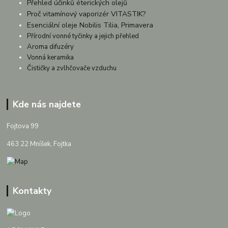
Přehled účinků éterických olejů
Proč vitamínový vaporizér VITASTIK?
Esenciální oleje Nobilis Tilia, Primavera
Přírodní vonné tyčinky a jejich přehled
Aroma difuzéry
Vonná keramika
Čističky a zvlhčovače vzduchu
Kde nás najdete
Fojtova 99
463 22 Mníšek, Fojtka
Kontakty