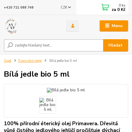
0
ks
CZK
+420 721 088 748
za
0 Kč
Menu
Hledat
Úvod
Esenciální oleje
Bílá jedle bio 5 ml
Bílá jedle bio 5 ml
100% přírodní éterický olej Primavera. Dřevitá
vůně čistého jedlového jehličí pročišťuje dýchací