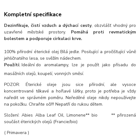
Kompletní specifikace
Dezinfikuje, čistí vzduch a dýchací cesty
, obzvlášť vhodný pro
uzavřené městské prostory.
Pomáhá proti revmatickým
bolestem a podporuje cirkulaci krve.
100% přírodní éterické olej Bílá jedle. Posilující a pročišťující vůně
jehličnatého lesa, se svěžím nádechem.
Použítí:
Ideální d
o aromalampy, lze je použít jako přísadu do
masážních olejů, koupelí, vonných směsí.
POZOR: Éterické oleje jsou sice přírodní, ale vysoce
koncentrované těkavé a hořlavé látky, proto je potřeba je vždy
naředit ve správném poměru. Neředěné oleje nikdy nepoužívejte
na pokožku. Chraňte oči!!! Nepatří do rukou dětem.
Složení: Abies Alba Leaf Oil, Limonene** bio ** přirozená
součást éterických olejů (Francie/bio)
( Primavera )