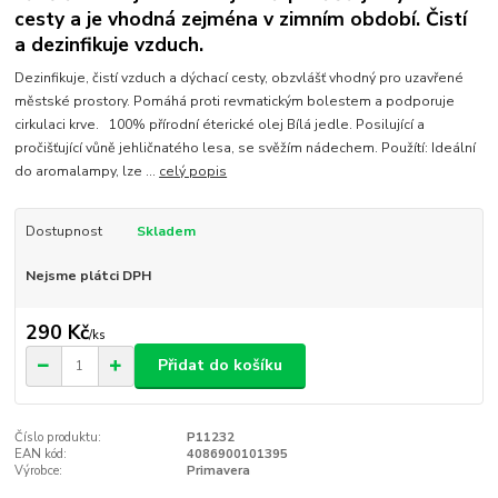
cesty a je vhodná zejména v zimním období. Čistí
a dezinfikuje vzduch.
Dezinfikuje, čistí vzduch a dýchací cesty, obzvlášť vhodný pro uzavřené
městské prostory. Pomáhá proti revmatickým bolestem a podporuje
cirkulaci krve. 100% přírodní éterické olej Bílá jedle. Posilující a
pročišťující vůně jehličnatého lesa, se svěžím nádechem. Použítí: Ideální
do aromalampy, lze ...
celý popis
Dostupnost
Skladem
Nejsme plátci DPH
290 Kč
/
ks
Přidat do košíku
Číslo produktu:
P11232
EAN kód:
4086900101395
Výrobce:
Primavera