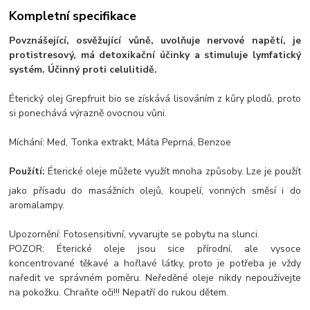
Kompletní specifikace
Povznášející, osvěžující vůně, uvolňuje nervové napětí, je
protistresový, má detoxikační účinky a stimuluje lymfatický
systém. Účinný proti celulitidě.
Éterický olej Grepfruit bio se získává lisováním z kůry plodů, proto
si ponechává výrazně ovocnou vůni.
Míchání: Med, Tonka extrakt, Máta Peprná, Benzoe
Použítí:
Éterické oleje můžete využít mnoha způsoby. Lze je použít
jako přísadu do masážních olejů, koupelí, vonných směsí i do
aromalampy.
Upozornění: Fotosensitivní, vyvarujte se pobytu na slunci.
POZOR: Éterické oleje jsou sice přírodní, ale vysoce
koncentrované těkavé a hořlavé látky, proto je potřeba je vždy
naředit ve správném poměru. Neředěné oleje nikdy nepoužívejte
na pokožku. Chraňte oči!!! Nepatří do rukou dětem.