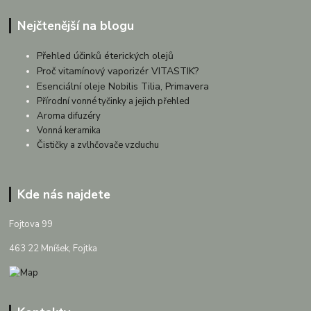
Nejčtenější na blogu
Přehled účinků éterických olejů
Proč vitamínový vaporizér VITASTIK?
Esenciální oleje Nobilis Tilia, Primavera
Přírodní vonné tyčinky a jejich přehled
Aroma difuzéry
Vonná keramika
Čističky a zvlhčovače vzduchu
Kde nás najdete
Fojtova 99
463 22 Mníšek, Fojtka