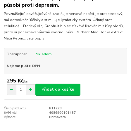
působí proti depresím.
Povznášející, osvěžující vůně, uvolňuje nervové napětí, je protistresový,
má detoxikační účinky a stimuluje lymfatický systém. Účinný proti
celulitidě. Éterický olej Grepfruit bio se získává lisováním z kůry plodů,
proto si ponechává výrazně ovocnou vůni. Míchání: Med, Tonka extrakt,
Máta Peprn...
celý popis
Dostupnost
Skladem
Nejsme plátci DPH
295 Kč
/
ks
Přidat do košíku
Číslo produktu:
P11223
EAN kód:
4086900101487
Výrobce:
Primavera