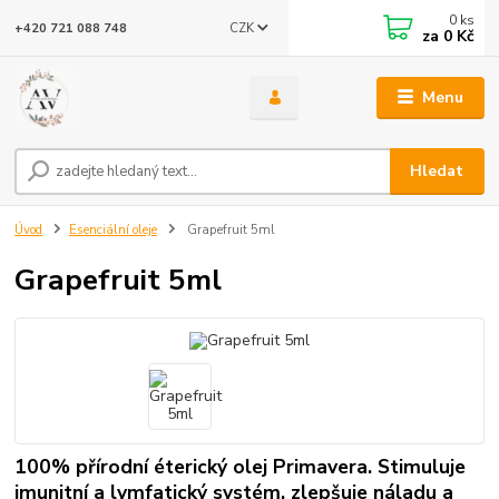
0
ks
CZK
+420 721 088 748
za
0 Kč
Menu
Hledat
Úvod
Esenciální oleje
Grapefruit 5ml
Grapefruit 5ml
100% přírodní éterický olej Primavera. Stimuluje
imunitní a lymfatický systém, zlepšuje náladu a