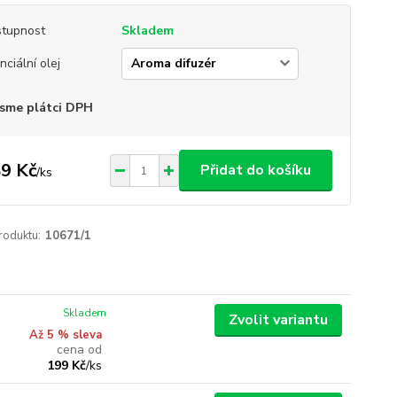
tupnost
Skladem
nciální olej
sme plátci DPH
9 Kč
Přidat do košíku
/
ks
roduktu:
10671/1
Skladem
Zvolit variantu
Až 5 % sleva
cena od
199 Kč
/
ks