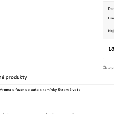
Dos
Ese
Nej
18
Číslo p
é produkty
Aroma difuzér do auta s kamínky Strom života