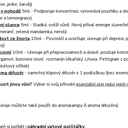
ron, jedle, šalvěj)
 v pohodě
5ml - Podporuje koncentraci, vyrovnává psychiku a do
le a lemongrass)
ní slunce
5ml - Sladká, svěží vůně. Nový příval energie slunečn
meranč, zelená mandarinka, neroli)
ost ze života
10ml - Povznáší a uvolňuje, ulevuje při depresi, 
vý)
covní
10ml - Ulevuje při přepracovanosti a únavě, posiluje konce
rgamot, borovice lesní, rozmarýn lékařský, Litsea, Petitgrain z 
kátový oříšek)
ma difuzér
- samotný klipový difuzér s 1 podložkou (bez esenciá
usit jinou vůni?
Vyber si svůj přírodní
esenciální olej nebo jejic
 oleje můžete také použít do aromalampy či aroma difuzéru)
ň si pořídit i
náhradní vatové polštářky
.