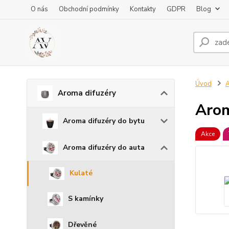
O nás
Obchodní podmínky
Kontakty
GDPR
Blog
Úvod
A
Aroma difuzéry
Arom
Aroma difuzéry do bytu
Akce
Aroma difuzéry do auta
Kulaté
S kamínky
Dřevěné