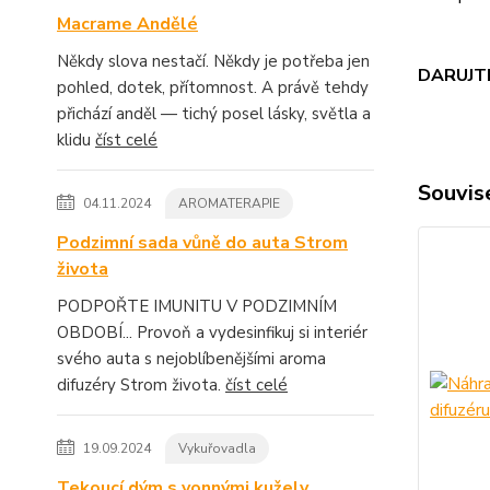
Macrame Andělé
Někdy slova nestačí. Někdy je potřeba jen
DARUJTE
pohled, dotek, přítomnost. A právě tehdy
přichází anděl — tichý posel lásky, světla a
klidu
číst celé
Souvise
04.11.2024
AROMATERAPIE
Podzimní sada vůně do auta Strom
života
PODPOŘTE IMUNITU V PODZIMNÍM
OBDOBÍ... Provoň a vydesinfikuj si interiér
svého auta s nejoblíbenějšími aroma
difuzéry Strom života.
číst celé
19.09.2024
Vykuřovadla
Tekoucí dým s vonnými kužely