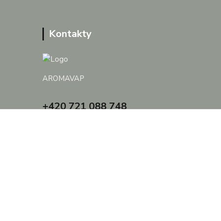
Kontakty
AROMAVAP
+420 721 088 748
janina@aromavap.cz