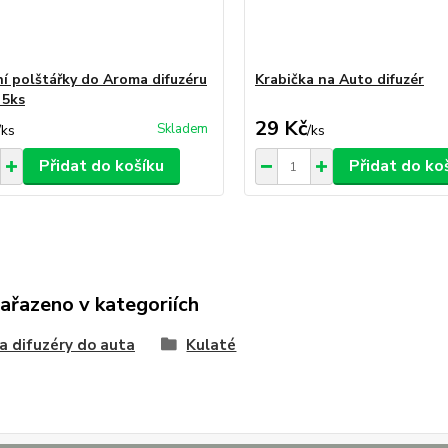
í polštářky do Aroma difuzéru
Krabička na Auto difuzér
 5ks
29 Kč
Skladem
/
ks
/
ks
Přidat do košíku
Přidat do ko
zařazeno v kategoriích
 difuzéry do auta
Kulaté