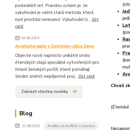
(cit
posledních let. Pravdou ovšem je, že
Jeď
vykuřování je velmi stará metoda, která
jed
nyní prochází renesancí. Vykuřování lz...
číst
Let
celé
(po
03.06.2024
Rad
pra
Aromaterapie v životním cyklu ženy
Pra
Objevte nové naprosto unikátní směsi
(be
éterických olejů speciálně vytvořených pro
muš
řešení ženských potíží, které pomáhají
Aro
ženám zmírnit nepříjemné proj...
číst celé
Chceš zk
Zobrazit všechny novinky
(Éterické
Blog
22.08.2025
Andělé od AUREA Collection
Nezapome