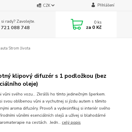
Přihlášení
CZK
 si rady? Zavolejte.
0
ks
za
0 Kč
 721 088 748
auta Strom života
tný klipový difuzér s 1 podložkou (bez
ciálního oleje)
i vůni svého vozu... Zkrášli ho tímto jedinečným šperkem.
si svou oblíbenou vůni a vychutnej si jízdu autem s těmito
nými aroma difuzéry. Provoň a vydesinfikuj si interiér svého
řírodními vůněmi esenciálních olejů a užívej si blahodárné
 aromaterapie na cestách. Jedn...
celý popis