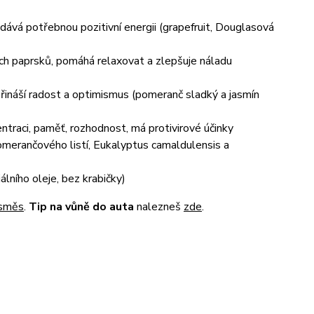
dává potřebnou pozitivní energii (grapefruit, Douglasová
ích paprsků, pomáhá relaxovat a zlepšuje náladu
přináší radost a optimismus (pomeranč sladký a jasmín
ntraci, paměť, rozhodnost, má protivirové účinky
pomerančového listí, Eukalyptus camaldulensis a
lního oleje, bez krabičky)
h směs
.
Tip na vůně do auta
nalezneš
zde
.