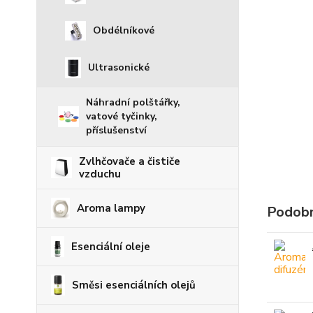
Obdélníkové
Ultrasonické
Náhradní polštářky,
vatové tyčinky,
příslušenství
Zvlhčovače a čističe
vzduchu
Aroma lampy
Podobn
Esenciální oleje
Směsi esenciálních olejů