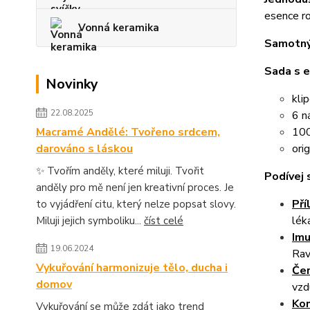
esence ro
Vonná keramika
Samotný
Sada s e
Novinky
kli
22.08.2025
6 n
100
Macramé Andělé: Tvořeno srdcem,
ori
darováno s láskou
✨ Tvořím anděly, které miluji. Tvořit
Podívej s
anděly pro mě není jen kreativní proces. Je
Pří
to vyjádření citu, který nelze popsat slovy.
lék
Miluji jejich symboliku...
číst celé
Imu
19.06.2024
Rav
Vykuřování harmonizuje tělo, ducha i
Čer
domov
vzd
Ko
Vykuřování se může zdát jako trend