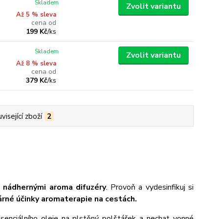
Skladem
Zvolit variantu
Až 5 % sleva
cena od
199 Kč
/
ks
Skladem
Zvolit variantu
Až 8 % sleva
cena od
379 Kč
/
ks
visející zboží
2
o nádhernými aroma difuzéry
. Provoň a vydesinfikuj si
rné účinky aromaterapie na cestách.
esenciálního oleje na plstěný polštářek a nechat vonné