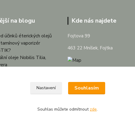
ější na blogu
Kde nás najdete
d účinků éterických olejů
Fojtova 99
itamínový vaporizér
463 22 Mníšek, Fojtka
TIK?
lní oleje Nobilis Tilia,
vera
í vonné tyčinky a jejich
d
difuzéry
Souhlasím
Nastavení
keramika
ky a zvlhčovače vzduchu
Souhlas můžete odmítnout
zde
.