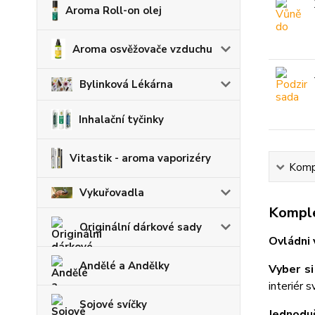
Aroma Roll-on olej
Aroma osvěžovače vzduchu
Bylinková Lékárna
Inhalační tyčinky
Vitastik - aroma vaporizéry
Kompl
Vykuřovadla
Komple
Originální dárkové sady
Ovládni 
Andělé a Andělky
Vyber si
interiér 
Sojové svíčky
Jednodu