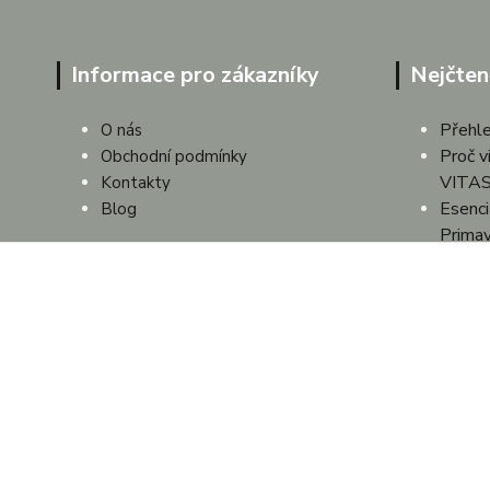
Informace pro zákazníky
Nejčten
Přehle
O nás
Proč v
Obchodní podmínky
VITAS
Kontakty
Esenciá
Blog
Prima
Přírodn
přehle
Aroma 
Vonná 
Čistič