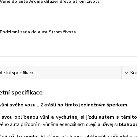
Vůně do auta Aroma difuzér dřevo Strom života
Podzimní sada do auta Strom života
etní specifikace
Sou
tní specifikace
vůni svého vozu... Zkrášli ho tímto jedinečným šperkem
.
 svou oblíbenou vůni a vychutnej si jízdu autem s těmit
svého auta přírodními vůněmi esenciálních olejů a užívej si
blahodá
šeji už to nejde!
Stačí jen pár kapek oblíbeného přírodního 