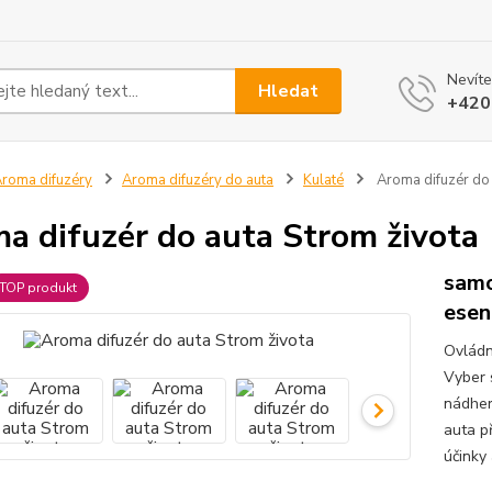
Nevíte
Hledat
+420
roma difuzéry
Aroma difuzéry do auta
Kulaté
Aroma difuzér do 
a difuzér do auta Strom života
samo
TOP produkt
esen
Ovládn
Vyber 
nádher
auta p
účinky