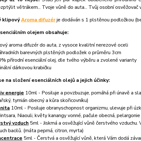
zptýlit větrákem... Tvoje vůně do auta... Tvůj osobní osvěžovač 
 klipový
Aroma difuzér
je dodáván s 1 plstěnou podložkou (bez
senciálním olejem obsahuje:
pový aroma difuzér do auta, z vysoce kvalitní nerezové oceli
áhradních barevných plstěných podložek o průměru 3cm
% přírodní esenciální olej, dle tvého výběru a zvolené varianty
ginální dárkovou krabičku
e na složení esenciálních olejů a jejich účinky:
liv energie
10ml - Posiluje a povzbuzuje, pomáhá při únavě a sla
ařský, tymián obecný a kůra skořicovníku)
nita
10ml - Posiluje obranyschopnost organizmu, ulevuje při úzko
intsara, Niaouli, květy kanangy vonné, pačule obecná, pelargonie
stvý vzduch
5ml - Jiskrná a osvěžující vůně čerstvého vzduchu. V
uch bacilů. (máta peprná, citron, myrta)
ncentrace
5ml - Čerstvá a osvěžující vůně, která Vám dodá závan