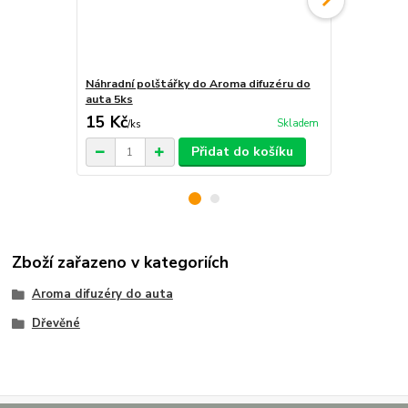
Náhradní polštářky do Aroma difuzéru do
Krabička na 
auta 5ks
15 Kč
29 Kč
Skladem
/
ks
/
ks
Přidat do košíku
Zboží zařazeno v kategoriích
Aroma difuzéry do auta
Dřevěné