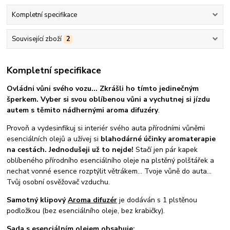
Kompletní specifikace
Související zboží
2
Kompletní specifikace
Ovládni vůni svého vozu... Zkrášli ho tímto jedinečným
šperkem.
Vyber si svou oblíbenou vůni a vychutnej si jízdu
autem s těmito nádhernými aroma difuzéry
.
Provoň a vydesinfikuj si interiér svého auta přírodními vůněmi
esenciálních olejů a užívej si
blahodárné účinky aromaterapie
na cestách.
Jednodušeji už to nejde!
Stačí jen pár kapek
oblíbeného přírodního esenciálního oleje na plstěný polštářek a
nechat vonné esence rozptýlit větrákem... Tvoje vůně do auta...
Tvůj osobní osvěžovač vzduchu.
Samotný klipový
Aroma difuzér
je dodáván s 1 plstěnou
podložkou (bez esenciálního oleje, bez krabičky).
Sada s esenciálním olejem obsahuje: