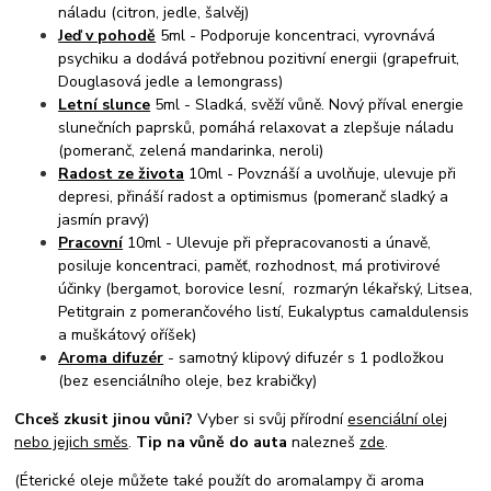
náladu (citron, jedle, šalvěj)
Jeď v pohodě
5ml - Podporuje koncentraci, vyrovnává
psychiku a dodává potřebnou pozitivní energii (grapefruit,
Douglasová jedle a lemongrass)
Letní slunce
5ml - Sladká, svěží vůně. Nový příval energie
slunečních paprsků, pomáhá relaxovat a zlepšuje náladu
(pomeranč, zelená mandarinka, neroli)
Radost ze života
10ml - Povznáší a uvolňuje, ulevuje při
depresi, přináší radost a optimismus (pomeranč sladký a
jasmín pravý)
Pracovní
10ml - Ulevuje při přepracovanosti a únavě,
posiluje koncentraci, paměť, rozhodnost, má protivirové
účinky (bergamot, borovice lesní, rozmarýn lékařský, Litsea,
Petitgrain z pomerančového listí, Eukalyptus camaldulensis
a muškátový oříšek)
Aroma difuzér
- samotný klipový difuzér s 1 podložkou
(bez esenciálního oleje, bez krabičky)
Chceš zkusit jinou vůni?
Vyber si svůj přírodní
esenciální olej
nebo jejich směs
.
Tip na vůně do auta
nalezneš
zde
.
(Éterické oleje můžete také použít do aromalampy či aroma