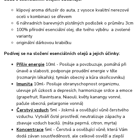
klipový aroma difuzér do auta, z vysoce kvalitní nerezové
oceli v kombinaci se dřevem
6 náhradních barevných plstěných podložek o průměru 3cm
100% přírodní esenciální olej, dle tvého výběru a zvolené
varianty
originální dárkovou krabičku
Podívej se na složení esenciálních olejů a jejich účinky:
Příliv energie
10ml - Posiluje a povzbuzuje, pomáhá při
únavě a slabosti, podporuje proudění energie v těle
(rozmarýn lékařský, tymián obecný a kůra skořicovníku)
Imunita
10ml- Posiluje obranyschopnost organizmu,
ulevuje při úzkosti a depresích, harmonizuje srdce a emoce
(grapefruit, Ravintsara, Niaouli, květy kanangy vonné,
pačule obecná, pelargonie vonná)
Čerstvý vzduch
5ml - Jiskrná a osvěžující vůně čerstvého
vzduchu. Vytváří čisté prostředí, neutralizuje zápachy a
zbavuje vzduch bacilů. (máta peprná, citron, myrta)
Koncentrace
5ml - Čerstvá a osvěžující vůně, která Vám
dodá závan soustředěnosti, ale celkově osvěží a zlepší