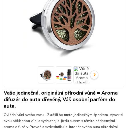
Vaše jedinečná, originální přírodní vůně = Aroma
difuzér do auta dřevěný, Váš osobní parfém do
auta.
Ovládni vůni svého vozu... Zkrášli ho tímto jedinečným šperkem. Vyber si
svou oblíbenou vůni a vychutnej si jízdu autem s těmito nádhernými
aroma difuzéry. Provoň a vydesinfikuj si interiér svého auta přírodními