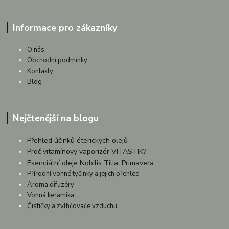
Informace pro zákazníky
O nás
Obchodní podmínky
Kontakty
Blog
Nejčtenější na blogu
Přehled účinků éterických olejů
Proč vitamínový vaporizér VITASTIK?
Esenciální oleje Nobilis Tilia, Primavera
Přírodní vonné tyčinky a jejich přehled
Aroma difuzéry
Vonná keramika
Čističky a zvlhčovače vzduchu