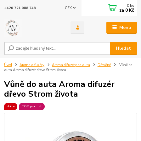
0
ks
CZK
+420 721 088 748
za
0 Kč
Menu
Hledat
Úvod
Aroma difuzéry
Aroma difuzéry do auta
Dřevěné
Vůně do
auta Aroma difuzér dřevo Strom života
Vůně do auta Aroma difuzér
dřevo Strom života
Akce
TOP produkt