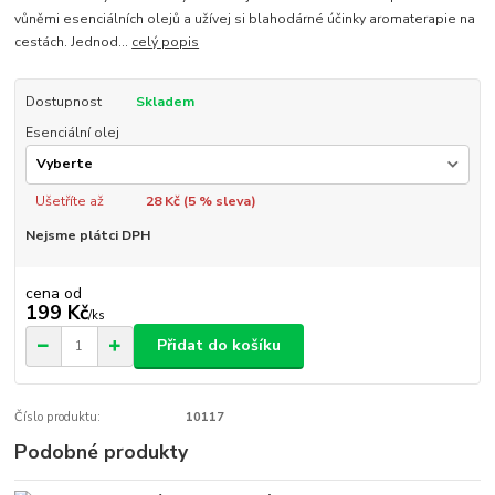
vůněmi esenciálních olejů a užívej si blahodárné účinky aromaterapie na
cestách. Jednod...
celý popis
Dostupnost
Skladem
Esenciální olej
Ušetříte až
28 Kč (
5
% sleva)
Nejsme plátci DPH
cena od
199 Kč
/
ks
Přidat do košíku
Číslo produktu:
10117
Podobné produkty