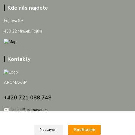
Kde nás najdete
Fojtova 99
463 22 Mníšek, Fojtka
Kontakty
AROMAVAP
+420 721 088 748
janina@aromavap.cz
Souhlasím
Nastavení