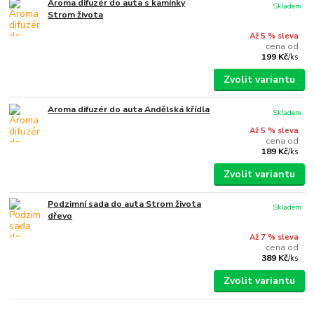
Aroma difuzér do auta s kamínky
Skladem
Strom života
Až 5 % sleva
cena od
199 Kč
/
ks
Zvolit variantu
Aroma difuzér do auta Andělská křídla
Skladem
Až 5 % sleva
cena od
189 Kč
/
ks
Zvolit variantu
Podzimní sada do auta Strom života
Skladem
dřevo
Až 7 % sleva
cena od
389 Kč
/
ks
Zvolit variantu