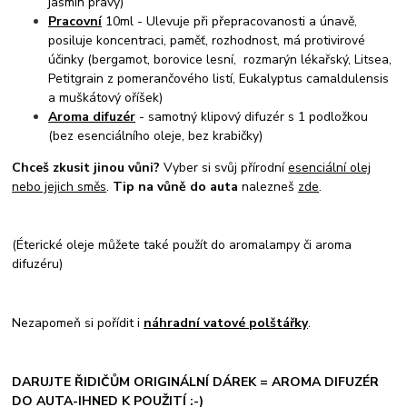
jasmín pravý)
Pracovní
10ml - Ulevuje při přepracovanosti a únavě,
posiluje koncentraci, paměť, rozhodnost, má protivirové
účinky (bergamot, borovice lesní, rozmarýn lékařský, Litsea,
Petitgrain z pomerančového listí, Eukalyptus camaldulensis
a muškátový oříšek)
Aroma difuzér
- samotný klipový difuzér s 1 podložkou
(bez esenciálního oleje, bez krabičky)
Chceš zkusit jinou vůni?
Vyber si svůj přírodní
esenciální olej
nebo jejich směs
.
Tip na vůně do auta
nalezneš
zde
.
(Éterické oleje můžete také použít do aromalampy či aroma
difuzéru)
Nezapomeň si pořídit i
náhradní vatové polštářky
.
DARUJTE ŘIDIČŮM ORIGINÁLNÍ DÁREK = AROMA DIFUZÉR
DO AUTA-IHNED K POUŽITÍ :-)