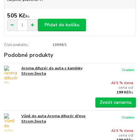
505 Kč
/
ks
Přidat do košíku
Číslo produktu:
10698/1
Podobné produkty
Aroma difuzér do auta s kamínky
Skladem
Strom života
Až 5 % sleva
cena od
199 Kč
/
ks
Zvolit variantu
Vůně do auta Aroma difuzér dřevo
Skladem
Strom života
Až 5 % sleva
cena od
199 Kč