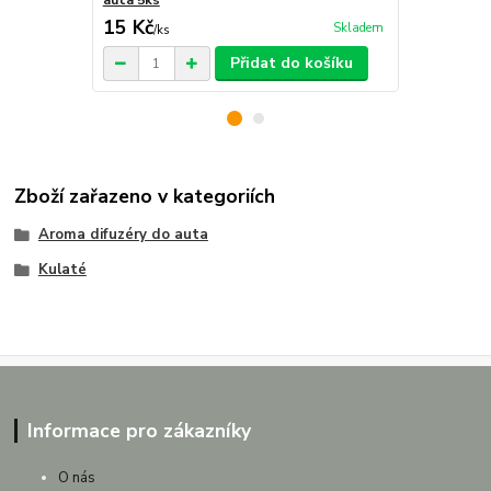
auta 5ks
15 Kč
29 Kč
Skladem
/
ks
/
ks
Přidat do košíku
Zboží zařazeno v kategoriích
Aroma difuzéry do auta
Kulaté
Informace pro zákazníky
O nás