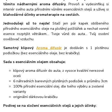
těmito nádhernými aroma difuzéry
. Provoň a vydesinfikuj si
interiér svého auta přírodními vůněmi esenciálních olejů a užívej si
blahodárné účinky aromaterapie na cestách.
Jednodušeji už to nejde!
Stačí jen pár kapek oblíbeného
přírodního esenciálního oleje na plstěný polštářek a nechat vonné
esence rozptýlit větrákem... Tvoje vůně do auta... Tvůj osobní
osvěžovač vzduchu.
Samotný klipový
Aroma difuzér
je dodáván s 1 plstěnou
podložkou (bez esenciálního oleje, bez krabičky).
Sada s esenciálním olejem obsahuje:
klipový aroma difuzér do auta, z vysoce kvalitní nerezové
oceli
6 náhradních barevných plstěných podložek o průměru 3cm
100% přírodní esenciální olej, dle tvého výběru a zvolené
varianty
originální dárkovou krabičku
Podívej se na složení esenciálních olejů a jejich účinky: