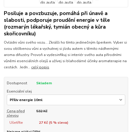
Posiluje a povzbuzuje, pomáhá při únavě a
slabosti, podporuje proudění energie v těle
(rozmarýn lékařský, tymián obecný a kůra
skořicovníku)
Ovládni vůni svého vozu... Zkrášli ho tímto jedinečným šperkem. Vyber si
svou oblíbenou vůni a vychutnej si jízdu autem s těmito nádhernými
aroma difuzéry. Provoň a vydesinfikuj si interiér svého auta přírodními
vůněmi esenciálních olejů a užívej si blahodárné účinky aromaterapie na
cestách. Jedn...
celý popis
Dostupnost
Skladem
Esenciální olej
Cena před
532 Kč
slevou
Ušetříte
27 Kč (
5
% sleva)
Nejsme plátci DPH