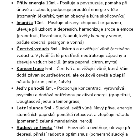
Příliv energie
10ml - Posiluje a povzbuzuje, pomáhá při
únavě a slabosti, podporuje proudění energie v těle
(rozmarýn lékařský, tymián obecný a kůra skořicovníku)
Imunita
10ml - Posiluje obranyschopnost organizmu,
ulevuje při úzkosti a depresích, harmonizuje srdce a emoce
(grapefruit, Ravintsara, Niaouli, květy kanangy vonné,
pačule obecná, pelargonie vonná)
Čerstvý vzduch
5ml - Jiskrná a osvěžující vůně čerstvého
vzduchu. Vytváří čisté prostředí, neutralizuje zápachy a
zbavuje vzduch bacilů. (máta peprná, citron, myrta)
Koncentrace
5ml - Čerstvá a osvěžující vůně, která Vám
dodá závan soustředěnosti, ale celkově osvěží a zlepší
náladu (citron, jedle, šalvěj)
Jeď v pohodě
5ml - Podporuje koncentraci, vyrovnává
psychiku a dodává potřebnou pozitivní energii (grapefruit,
Douglasová jedle a lemongrass)
Letní slunce
5ml - Sladká, svěží vůně. Nový příval energie
slunečních paprsků, pomáhá relaxovat a zlepšuje náladu
(pomeranč, zelená mandarinka, neroli)
Radost ze života
10ml - Povznáší a uvolňuje, ulevuje při
depresi, přináší radost a optimismus (pomeranč sladký a