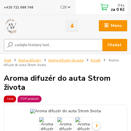
0
ks
CZK
+420 721 088 748
za
0 Kč
Menu
Hledat
Úvod
Aroma difuzéry
Aroma difuzéry do auta
Kulaté
Aroma
difuzér do auta Strom života
Aroma difuzér do auta Strom
života
Akce
TOP produkt