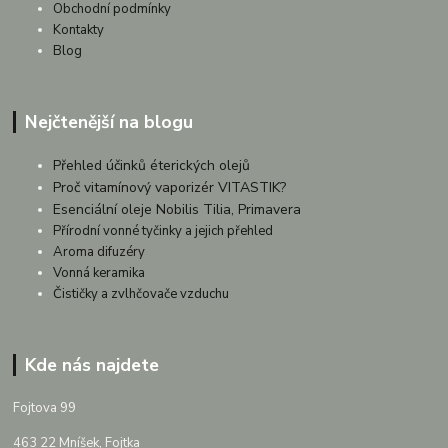
Obchodní podmínky
Kontakty
Blog
Nejčtenější na blogu
Přehled účinků éterických olejů
Proč vitamínový vaporizér VITASTIK?
Esenciální oleje Nobilis Tilia, Primavera
Přírodní vonné tyčinky a jejich přehled
Aroma difuzéry
Vonná keramika
Čističky a zvlhčovače vzduchu
Kde nás najdete
Fojtova 99
463 22 Mníšek, Fojtka