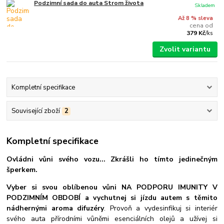
Podzimní sada do auta Strom života
Skladem
Až 8 % sleva
cena od
379 Kč
/
ks
Zvolit variantu
Kompletní specifikace
Související zboží
2
Kompletní specifikace
Ovládni vůni svého vozu... Zkrášli ho tímto jedinečným
šperkem
.
Vyber si svou oblíbenou vůni NA PODPORU IMUNITY V
PODZIMNÍM OBDOBÍ a vychutnej si jízdu autem s těmito
nádhernými aroma difuzéry
. Provoň a vydesinfikuj si interiér
svého auta přírodními vůněmi esenciálních olejů a užívej si