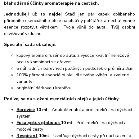
blahodárné účinky aromaterapie na cestách.
Jednodušeji už to nejde!
Stačí jen pár kapek oblíbeného
přírodního esenciálního oleje na plstěný polštářek a nechat vonné
esence rozptýlit větrákem... Tvoje vůně do auta... Tvůj osobní
osvěžovač vzduchu.
Speciální sada obsahuje:
klipový aroma difuzér do auta, z vysoce kvalitní nerezové
oceli v kombinaci se dřevem
6 náhradních barevných plstěných podložek o průměru 3cm
100% přírodní esenciální olej, dle tvého výběru a zvolené
varianty
originální dárkovou krabičku
Podívej se na složení esenciálních olejů a jejich účinky:
Borovice
10 ml
- Antibakteriální a protiinfekční na dýchací
systém
Eukalyptus globulus
10 ml
- Protiinfekční na dýchací a
močové cesty
Respirant
10ml
- Uvolňuje dýchací cesty při nachlazení a