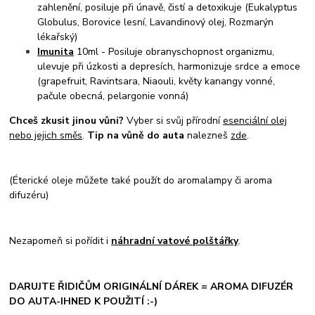
zahlenění, posiluje při únavě, čistí a detoxikuje (Eukalyptus
Globulus, Borovice lesní, Lavandinový olej, Rozmarýn
lékařský)
Imunita
10ml - Posiluje obranyschopnost organizmu,
ulevuje při úzkosti a depresích, harmonizuje srdce a emoce
(grapefruit, Ravintsara, Niaouli, květy kanangy vonné,
pačule obecná, pelargonie vonná)
Chceš zkusit jinou vůni?
Vyber si svůj přírodní
esenciální olej
nebo jejich směs
.
Tip na vůně do auta
nalezneš
zde
.
(Éterické oleje můžete také použít do aromalampy či aroma
difuzéru)
Nezapomeň si pořídit i
náhradní vatové polštářky
.
DARUJTE ŘIDIČŮM ORIGINÁLNÍ DÁREK = AROMA DIFUZÉR
DO AUTA-IHNED K POUŽITÍ :-)