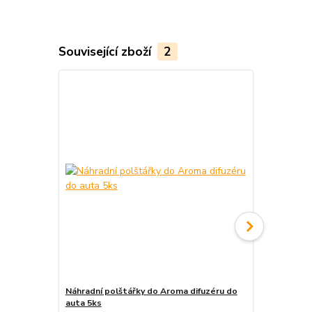
Související zboží
2
Náhradní polštářky do Aroma difuzéru do
Krabička na 
auta 5ks