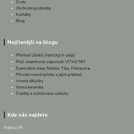
O nás
Obchodní podmínky
Kontakty
Blog
Nejčtenější na blogu
Přehled účinků éterických olejů
Proč vitamínový vaporizér VITASTIK?
Esenciální oleje Nobilis Tilia, Primavera
Přírodní vonné tyčinky a jejich přehled
Aroma difuzéry
Vonná keramika
Čističky a zvlhčovače vzduchu
Kde nás najdete
Fojtova 99