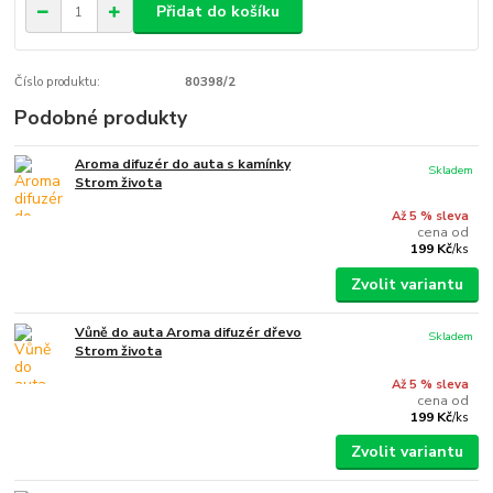
Přidat do košíku
Číslo produktu:
80398/2
Podobné produkty
Aroma difuzér do auta s kamínky
Skladem
Strom života
Až 5 % sleva
cena od
199 Kč
/
ks
Zvolit variantu
Vůně do auta Aroma difuzér dřevo
Skladem
Strom života
Až 5 % sleva
cena od
199 Kč
/
ks
Zvolit variantu