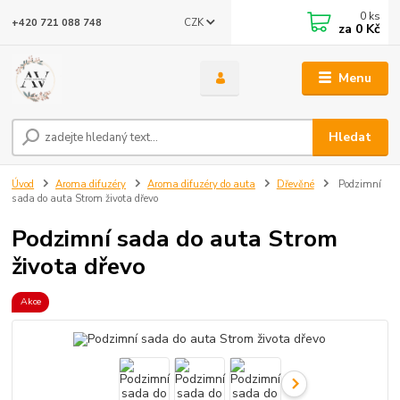
0
ks
CZK
+420 721 088 748
za
0 Kč
Menu
Hledat
Úvod
Aroma difuzéry
Aroma difuzéry do auta
Dřevěné
Podzimní
sada do auta Strom života dřevo
Podzimní sada do auta Strom
života dřevo
Akce