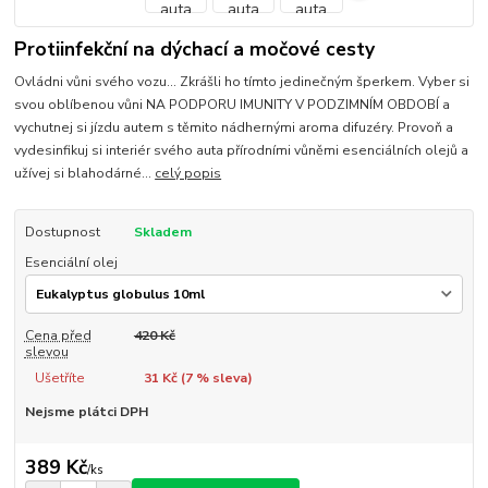
Protiinfekční na dýchací a močové cesty
Ovládni vůni svého vozu... Zkrášli ho tímto jedinečným šperkem. Vyber si
svou oblíbenou vůni NA PODPORU IMUNITY V PODZIMNÍM OBDOBÍ a
vychutnej si jízdu autem s těmito nádhernými aroma difuzéry. Provoň a
vydesinfikuj si interiér svého auta přírodními vůněmi esenciálních olejů a
užívej si blahodárné...
celý popis
Dostupnost
Skladem
Esenciální olej
Cena před
420 Kč
slevou
Ušetříte
31 Kč (
7
% sleva)
Nejsme plátci DPH
389 Kč
/
ks