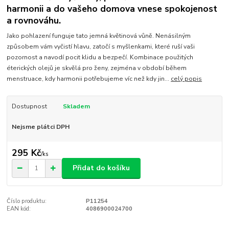
harmonii a do vašeho domova vnese spokojenost
a rovnováhu.
Jako pohlazení funguje tato jemná květinová vůně. Nenásilným
způsobem vám vyčistí hlavu, zatočí s myšlenkami, které ruší vaši
pozornost a navodí pocit klidu a bezpečí. Kombinace použitých
éterických olejů je skvělá pro ženy, zejména v období během
menstruace, kdy harmonii potřebujeme víc než kdy jin...
celý popis
Dostupnost
Skladem
Nejsme plátci DPH
295 Kč
/
ks
Přidat do košíku
Číslo produktu:
P11254
EAN kód:
4086900024700