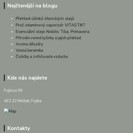
Nejčtenější na blogu
Přehled účinků éterických olejů
Proč vitamínový vaporizér VITASTIK?
Esenciální oleje Nobilis Tilia, Primavera
Přírodní vonné tyčinky a jejich přehled
Aroma difuzéry
Vonná keramika
Čističky a zvlhčovače vzduchu
Kde nás najdete
Fojtova 99
463 22 Mníšek, Fojtka
Kontakty