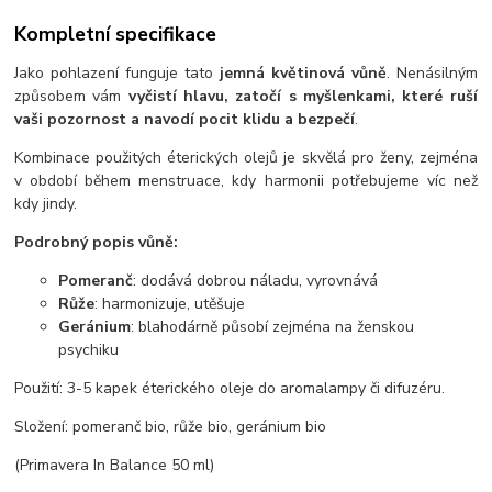
Kompletní specifikace
Jako pohlazení funguje tato
jemná květinová vůně
. Nenásilným
způsobem vám
vyčistí hlavu, zatočí s myšlenkami, které ruší
vaši pozornost a navodí pocit klidu a bezpečí
.
Kombinace použitých éterických olejů je skvělá pro ženy, zejména
v období během menstruace, kdy harmonii potřebujeme víc než
kdy jindy.
Podrobný popis vůně:
Pomeranč
: dodává dobrou náladu, vyrovnává
Růže
: harmonizuje, utěšuje
Geránium
: blahodárně působí zejména na ženskou
psychiku
Použití: 3-5 kapek éterického oleje do aromalampy či difuzéru.
Složení: pomeranč bio, růže bio, geránium bio
(Primavera In Balance 50 ml)