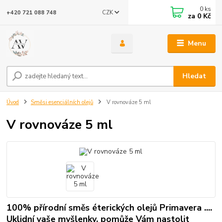
0
ks
CZK
+420 721 088 748
za
0 Kč
Menu
Hledat
Úvod
Směsi esenciálních olejů
V rovnováze 5 ml
V rovnováze 5 ml
100% přírodní směs éterických olejů Primavera ....
Uklidní vaše myšlenky, pomůže Vám nastolit