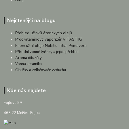
Blog
Nejčtenější na blogu
Přehled účinků éterických olejů
Proč vitamínový vaporizér VITASTIK?
Esenciální oleje Nobilis Tilia, Primavera
Přírodní vonné tyčinky a jejich přehled
Aroma difuzéry
Vonná keramika
Čističky a zvlhčovače vzduchu
Kde nás najdete
Fojtova 99
463 22 Mníšek, Fojtka