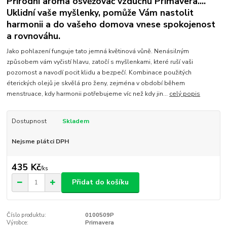
Přírodní aroma osvěžovač vzduchu Primavera....
Uklidní vaše myšlenky, pomůže Vám nastolit
harmonii a do vašeho domova vnese spokojenost
a rovnováhu.
Jako pohlazení funguje tato jemná květinová vůně. Nenásilným
způsobem vám vyčistí hlavu, zatočí s myšlenkami, které ruší vaši
pozornost a navodí pocit klidu a bezpečí. Kombinace použitých
éterických olejů je skvělá pro ženy, zejména v období během
menstruace, kdy harmonii potřebujeme víc než kdy jin...
celý popis
Dostupnost
Skladem
Nejsme plátci DPH
435 Kč
/
ks
Přidat do košíku
Číslo produktu:
0100509P
Výrobce:
Primavera