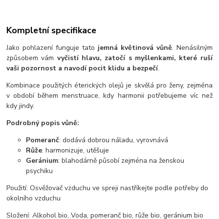
Kompletní specifikace
Jako pohlazení funguje tato
jemná květinová vůně
. Nenásilným
způsobem vám
vyčistí hlavu, zatočí s myšlenkami, které ruší
vaši pozornost a navodí pocit klidu a bezpečí
.
Kombinace použitých éterických olejů je skvělá pro ženy, zejména
v období během menstruace, kdy harmonii potřebujeme víc než
kdy jindy.
Podrobný popis vůně:
Pomeranč
: dodává dobrou náladu, vyrovnává
Růže
: harmonizuje, utěšuje
Geránium
: blahodárně působí zejména na ženskou
psychiku
Použití: Osvěžovač vzduchu ve spreji nastříkejte podle potřeby do
okolního vzduchu
Složení: Alkohol bio, Voda, pomeranč bio, růže bio, geránium bio