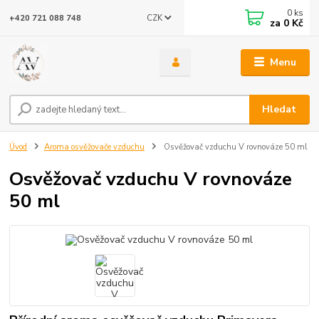
0
ks
CZK
+420 721 088 748
za
0 Kč
Menu
Hledat
Úvod
Aroma osvěžovače vzduchu
Osvěžovač vzduchu V rovnováze 50 ml
Osvěžovač vzduchu V rovnováze
50 ml