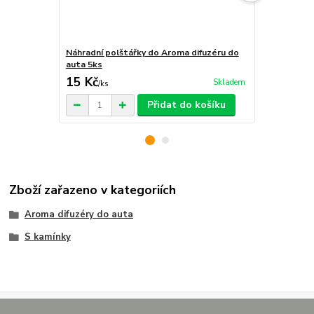
Náhradní polštářky do Aroma difuzéru do
Krabička na 
auta 5ks
15 Kč
29 Kč
Skladem
/
ks
/
ks
Přidat do košíku
Zboží zařazeno v kategoriích
Aroma difuzéry do auta
S kamínky