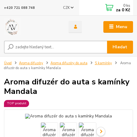
0
ks
CZK
+420 721 088 748
za
0 Kč
Menu
Hledat
Úvod
Aroma difuzéry
Aroma difuzéry do auta
S kamínky
Aroma
difuzér do auta s kamínky Mandala
Aroma difuzér do auta s kamínky
Mandala
TOP produkt