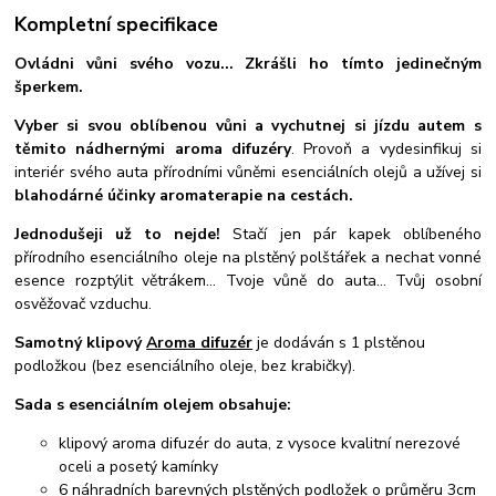
Kompletní specifikace
Ovládni vůni svého vozu... Zkrášli ho tímto jedinečným
šperkem.
Vyber si svou oblíbenou vůni a vychutnej si jízdu autem s
těmito nádhernými aroma difuzéry
. Provoň a vydesinfikuj si
interiér svého auta přírodními vůněmi esenciálních olejů a užívej si
blahodárné účinky aromaterapie na cestách.
Jednodušeji už to nejde!
Stačí jen pár kapek oblíbeného
přírodního esenciálního oleje na plstěný polštářek a nechat vonné
esence rozptýlit větrákem... Tvoje vůně do auta... Tvůj osobní
osvěžovač vzduchu.
Samotný klipový
Aroma difuzér
je dodáván s 1 plstěnou
podložkou (bez esenciálního oleje, bez krabičky).
Sada s esenciálním olejem obsahuje:
klipový aroma difuzér do auta, z vysoce kvalitní nerezové
oceli a posetý kamínky
6 náhradních barevných plstěných podložek o průměru 3cm