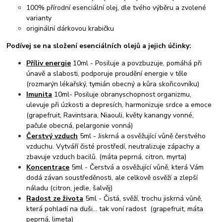
100% přírodní esenciální olej, dle tvého výběru a zvolené
varianty
originální dárkovou krabičku
Podívej se na složení esenciálních olejů a jejich účinky:
Příliv energie
10ml - Posiluje a povzbuzuje, pomáhá při
únavě a slabosti, podporuje proudění energie v těle
(rozmarýn lékařský, tymián obecný a kůra skořicovníku)
Imunita
10ml- Posiluje obranyschopnost organizmu,
ulevuje při úzkosti a depresích, harmonizuje srdce a emoce
(grapefruit, Ravintsara, Niaouli, květy kanangy vonné,
pačule obecná, pelargonie vonná)
Čerstvý vzduch
5ml - Jiskrná a osvěžující vůně čerstvého
vzduchu. Vytváří čisté prostředí, neutralizuje zápachy a
zbavuje vzduch bacilů. (máta peprná, citron, myrta)
Koncentrace
5ml - Čerstvá a osvěžující vůně, která Vám
dodá závan soustředěnosti, ale celkově osvěží a zlepší
náladu (citron, jedle, šalvěj)
Radost ze života
5ml - Čistá, svěží, trochu jiskrná vůně,
která pohladí na duši... tak voní radost (grapefruit, máta
peprná, limeta)