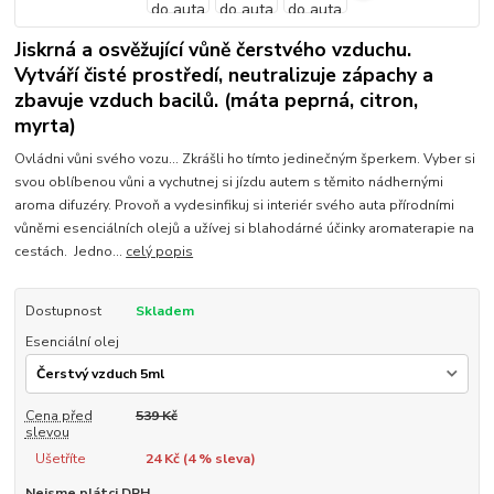
Jiskrná a osvěžující vůně čerstvého vzduchu.
Vytváří čisté prostředí, neutralizuje zápachy a
zbavuje vzduch bacilů. (máta peprná, citron,
myrta)
Ovládni vůni svého vozu... Zkrášli ho tímto jedinečným šperkem. Vyber si
svou oblíbenou vůni a vychutnej si jízdu autem s těmito nádhernými
aroma difuzéry. Provoň a vydesinfikuj si interiér svého auta přírodními
vůněmi esenciálních olejů a užívej si blahodárné účinky aromaterapie na
cestách. Jedno...
celý popis
Dostupnost
Skladem
Esenciální olej
Cena před
539 Kč
slevou
Ušetříte
24 Kč (
4
% sleva)
Nejsme plátci DPH