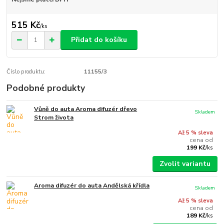
515 Kč
/
ks
Přidat do košíku
Číslo produktu:
11155/3
Podobné produkty
Vůně do auta Aroma difuzér dřevo
Skladem
Strom života
Až 5 % sleva
cena od
199 Kč
/
ks
Zvolit variantu
Aroma difuzér do auta Andělská křídla
Skladem
Až 5 % sleva
cena od
189 Kč
/
ks