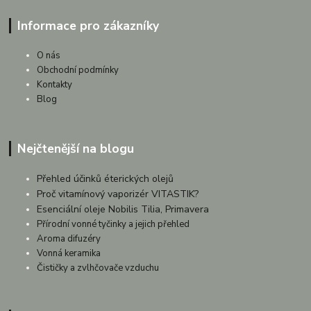
Informace pro zákazníky
O nás
Obchodní podmínky
Kontakty
Blog
Nejčtenější na blogu
Přehled účinků éterických olejů
Proč vitamínový vaporizér VITASTIK?
Esenciální oleje Nobilis Tilia, Primavera
Přírodní vonné tyčinky a jejich přehled
Aroma difuzéry
Vonná keramika
Čističky a zvlhčovače vzduchu