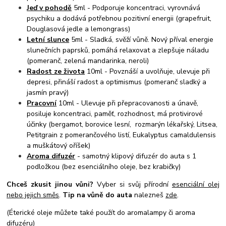
Jeď v pohodě
5ml - Podporuje koncentraci, vyrovnává
psychiku a dodává potřebnou pozitivní energii (grapefruit,
Douglasová jedle a lemongrass)
Letní slunce
5ml - Sladká, svěží vůně. Nový příval energie
slunečních paprsků, pomáhá relaxovat a zlepšuje náladu
(pomeranč, zelená mandarinka, neroli)
Radost ze života
10ml - Povznáší a uvolňuje, ulevuje při
depresi, přináší radost a optimismus (pomeranč sladký a
jasmín pravý)
Pracovní
10ml - Ulevuje při přepracovanosti a únavě,
posiluje koncentraci, paměť, rozhodnost, má protivirové
účinky (bergamot, borovice lesní, rozmarýn lékařský, Litsea,
Petitgrain z pomerančového listí, Eukalyptus camaldulensis
a muškátový oříšek)
Aroma difuzér
- samotný klipový difuzér do auta s 1
podložkou (bez esenciálního oleje, bez krabičky)
Chceš zkusit jinou vůni?
Vyber si svůj přírodní
esenciální olej
nebo jejich směs
.
Tip na vůně do auta
nalezneš
zde
.
(Éterické oleje můžete také použít do aromalampy či aroma
difuzéru)