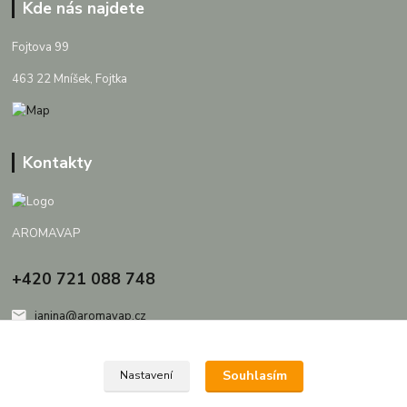
Kde nás najdete
Fojtova 99
463 22 Mníšek, Fojtka
Kontakty
AROMAVAP
+420 721 088 748
janina@aromavap.cz
Souhlasím
Nastavení