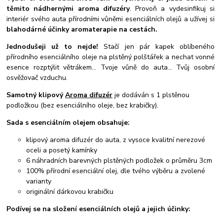
těmito nádhernými aroma difuzéry
. Provoň a vydesinfikuj si
interiér svého auta přírodními vůněmi esenciálních olejů a užívej si
blahodárné účinky aromaterapie na cestách.
Jednodušeji už to nejde!
Stačí jen pár kapek oblíbeného
přírodního esenciálního oleje na plstěný polštářek a nechat vonné
esence rozptýlit větrákem... Tvoje vůně do auta... Tvůj osobní
osvěžovač vzduchu.
Samotný klipový
Aroma difuzér
je dodáván s 1 plstěnou
podložkou (bez esenciálního oleje, bez krabičky).
Sada s esenciálním olejem obsahuje:
klipový aroma difuzér do auta, z vysoce kvalitní nerezové
oceli a posetý kamínky
6 náhradních barevných plstěných podložek o průměru 3cm
100% přírodní esenciální olej, dle tvého výběru a zvolené
varianty
originální dárkovou krabičku
Podívej se na složení esenciálních olejů a jejich účinky: