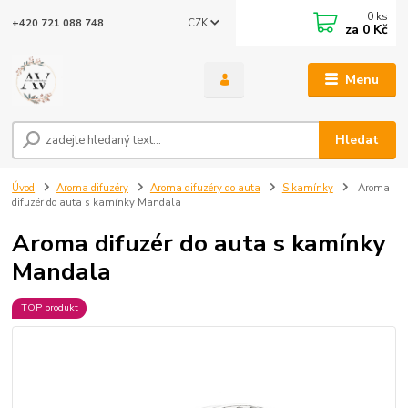
0
ks
CZK
+420 721 088 748
za
0 Kč
Menu
Hledat
Úvod
Aroma difuzéry
Aroma difuzéry do auta
S kamínky
Aroma
difuzér do auta s kamínky Mandala
Aroma difuzér do auta s kamínky
Mandala
TOP produkt