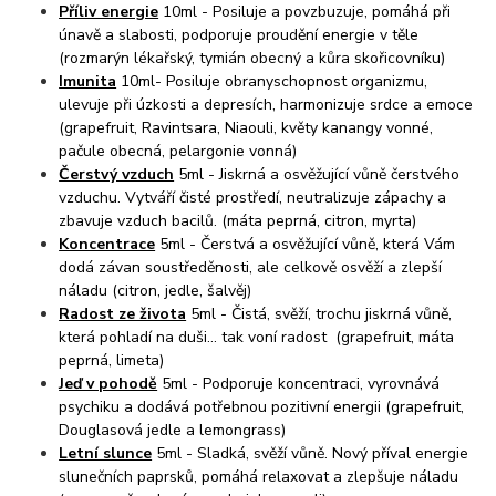
Příliv energie
10ml - Posiluje a povzbuzuje, pomáhá při
únavě a slabosti, podporuje proudění energie v těle
(rozmarýn lékařský, tymián obecný a kůra skořicovníku)
Imunita
10ml- Posiluje obranyschopnost organizmu,
ulevuje při úzkosti a depresích, harmonizuje srdce a emoce
(grapefruit, Ravintsara, Niaouli, květy kanangy vonné,
pačule obecná, pelargonie vonná)
Čerstvý vzduch
5ml - Jiskrná a osvěžující vůně čerstvého
vzduchu. Vytváří čisté prostředí, neutralizuje zápachy a
zbavuje vzduch bacilů. (máta peprná, citron, myrta)
Koncentrace
5ml - Čerstvá a osvěžující vůně, která Vám
dodá závan soustředěnosti, ale celkově osvěží a zlepší
náladu (citron, jedle, šalvěj)
Radost ze života
5ml - Čistá, svěží, trochu jiskrná vůně,
která pohladí na duši... tak voní radost (grapefruit, máta
peprná, limeta)
Jeď v pohodě
5ml - Podporuje koncentraci, vyrovnává
psychiku a dodává potřebnou pozitivní energii (grapefruit,
Douglasová jedle a lemongrass)
Letní slunce
5ml - Sladká, svěží vůně. Nový příval energie
slunečních paprsků, pomáhá relaxovat a zlepšuje náladu