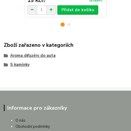
15 Kč
29 Kč
Skladem
/
ks
/
ks
Přidat do košíku
Zboží zařazeno v kategoriích
Aroma difuzéry do auta
S kamínky
Informace pro zákazníky
O nás
Obchodní podmínky