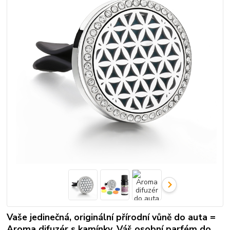
Vaše jedinečná, originální přírodní vůně do auta =
Aroma difuzér s kamínky, Váš osobní parfém do