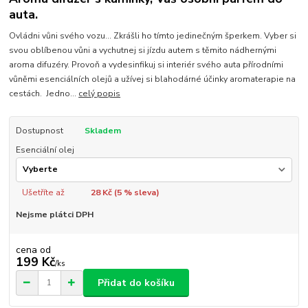
auta.
Ovládni vůni svého vozu... Zkrášli ho tímto jedinečným šperkem. Vyber si
svou oblíbenou vůni a vychutnej si jízdu autem s těmito nádhernými
aroma difuzéry. Provoň a vydesinfikuj si interiér svého auta přírodními
vůněmi esenciálních olejů a užívej si blahodárné účinky aromaterapie na
cestách. Jedno...
celý popis
Dostupnost
Skladem
Esenciální olej
Ušetříte až
28 Kč (
5
% sleva)
Nejsme plátci DPH
cena od
199 Kč
/
ks
Přidat do košíku