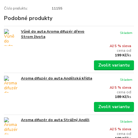
Číslo produktu:
11155
Podobné produkty
Vůně do auta Aroma difuzér dřevo
Skladem
Strom života
Až 5 % sleva
cena od
199 Kč
/
ks
Zvolit variantu
Aroma difuzér do auta Andělská křídla
Skladem
Až 5 % sleva
cena od
189 Kč
/
ks
Zvolit variantu
Aroma difuzér do auta Strážný Anděl
Skladem
Až 5 % sleva
cena od