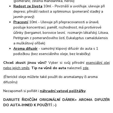
(pomeranč, zelená mandarinka, neroli)
Radost ze života
10ml - Povznáší a uvolňuje, ulevuje při
depresi, přináší radost a optimismus (pomeranč sladký a
jasmín pravý)
Pracovní
10ml - Ulevuje při přepracovanosti a únavě,
posiluje koncentraci, paměť, rozhodnost, má protivirové
účinky (bergamot, borovice lesní, rozmarýn lékařský, Litsea,
Petitgrain z pomerančového listí, Eukalyptus camaldulensis
a muškátový oříšek)
Aroma difuzér
- samotný klipový difuzér do auta s 1
podložkou (bez esenciálního oleje, bez krabičky)
Chceš zkusit jinou vůni?
Vyber si svůj přírodní
esenciální olej
nebo jejich směs
.
Tip na vůně do auta
nalezneš
zde
.
(Éterické oleje můžete také použít do aromalampy či aroma
difuzéru)
Nezapomeň si pořídit i
náhradní vatové polštářky
.
DARUJTE ŘIDIČŮM ORIGINÁLNÍ DÁREK= AROMA DIFUZÉR
DO AUTA-IHNED K POUŽITÍ :-)