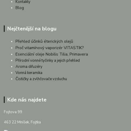
Kontakty
Blog
Nejčtenější na blogu
Přehled účinků éterických olejů
Proč vitamínový vaporizér VITASTIK?
Esenciální oleje Nobilis Tilia, Primavera
Přírodní vonné tyčinky a jejich přehled
Aroma difuzéry
Vonná keramika
Čističky a zvlhčovače vzduchu
Kde nás najdete
Fojtova 99
463 22 Mníšek, Fojtka