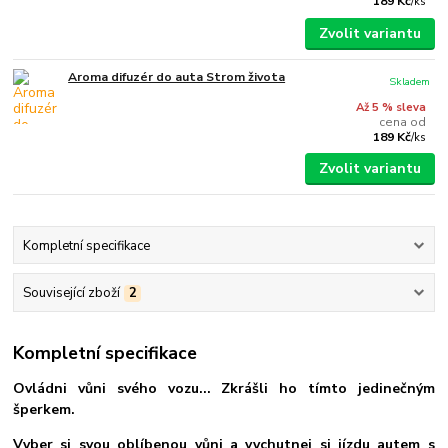
189 Kč
/
ks
Zvolit variantu
Aroma difuzér do auta Strom života
Skladem
Až 5 % sleva
cena od
189 Kč
/
ks
Zvolit variantu
Kompletní specifikace
Související zboží
2
Kompletní specifikace
Ovládni vůni svého vozu... Zkrášli ho tímto jedinečným
šperkem.
Vyber si svou oblíbenou vůni a vychutnej si jízdu autem s