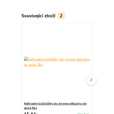
Související zboží
2
Náhradní polštářky do Aroma difuzéru do
Krabička na 
auta 5ks