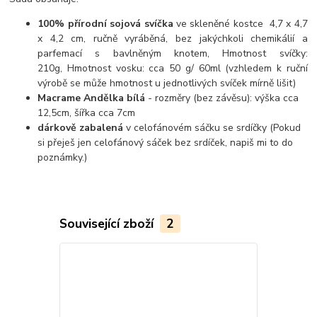
100% přírodní sojová svíčka
ve skleněné kostce 4,7 x 4,7
x 4,2 cm, ručně vyráběná, bez jakýchkoli chemikálií a
parfemací s bavlněným knotem, Hmotnost svíčky:
210g, Hmotnost vosku: cca 50 g/ 60ml (vzhledem k ruční
výrobě se může hmotnost u jednotlivých svíček mírně lišit)
Macrame Andělka bílá
- rozměry (bez závěsu): výška cca
12,5cm, šířka cca 7cm
dárkově zabalená
v celofánovém sáčku se srdíčky (Pokud
si přeješ jen celofánový sáček bez srdíček, napiš mi to do
poznámky.)
Související zboží
2
Novinka