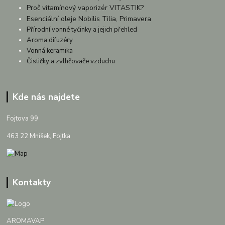
Proč vitamínový vaporizér VITASTIK?
Esenciální oleje Nobilis Tilia, Primavera
Přírodní vonné tyčinky a jejich přehled
Aroma difuzéry
Vonná keramika
Čističky a zvlhčovače vzduchu
Kde nás najdete
Fojtova 99
463 22 Mníšek, Fojtka
Kontakty
AROMAVAP