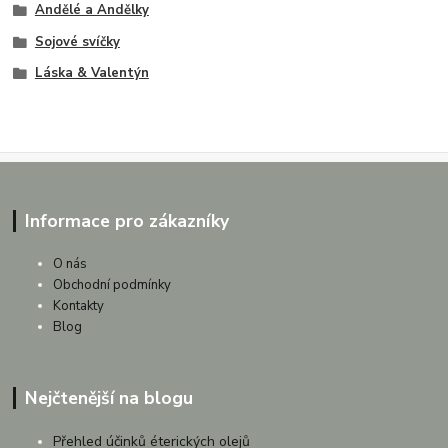
Andělé a Andělky
Sojové svíčky
Láska & Valentýn
Informace pro zákazníky
O nás
Obchodní podmínky
Kontakty
Blog
Nejčtenější na blogu
Přehled účinků éterických olejů