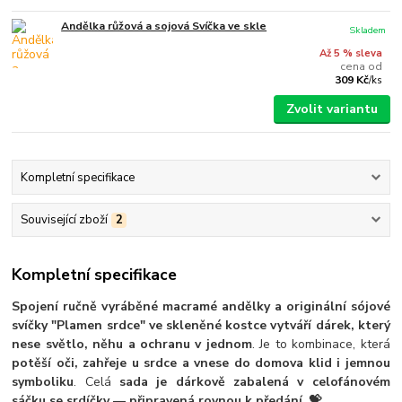
Andělka růžová a sojová Svíčka ve skle
Skladem
Až 5 % sleva
cena od
309 Kč
/
ks
Zvolit variantu
Kompletní specifikace
Související zboží
2
Kompletní specifikace
Spojení ručně vyráběné macramé andělky a originální sójové
svíčky "Plamen srdce" ve skleněné kostce vytváří dárek, který
nese světlo, něhu a ochranu v jednom
. Je to kombinace, která
potěší oči, zahřeje u srdce a vnese do domova klid i jemnou
symboliku
. Celá
sada je dárkově zabalená v celofánovém
sáčku se srdíčky — připravená rovnou k předání
.
💝