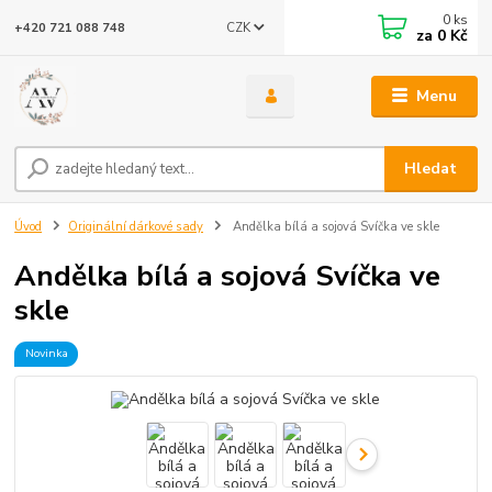
0
ks
CZK
+420 721 088 748
za
0 Kč
Menu
Hledat
Úvod
Originální dárkové sady
Andělka bílá a sojová Svíčka ve skle
Andělka bílá a sojová Svíčka ve
skle
Novinka