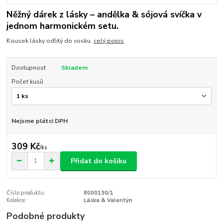
Něžný dárek z lásky – andělka & sójová svíčka v
jednom harmonickém setu.
Kousek lásky odlitý do vosku.
celý popis
Dostupnost
Skladem
Počet kusů
Nejsme plátci DPH
309 Kč
/
ks
Přidat do košíku
Číslo produktu:
8000130/1
Kolekce:
Láska & Valentýn
Podobné produkty