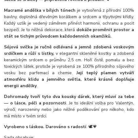
Macramé andělka v bílých tónech
je vytvořená z přírodní 100%
bavlny, doplněná dřevěným korálkem a srdcem a třpytivými křídly.
Každý uzlík je vedený záměrem přinést harmonii, ochranu a pocit
bezpečí. Je to něžná dekorace, která
dokáže proměnit prostor a
stát se tichým průvodcem každodenních okamžiků.
Sójová svíčka je ručně odlévaná a jemně zdobená voskovým
srdíčkem a růží s lístky,
v elegantní skleněné kostky a zdobená
keramickým srdcem o průměru 2,5 cm. Hoří čistě, pomalu a bez
toxických látek, protože je vyrobená ze 100% přírodního sójového
vosku bez parfemací a chemie.
Její teplý plamen vytváří
atmosféru klidu a jemného světla, které krásně doplňuje
energii andělky
.
Dohromady tvoří tyto dva kousky dárek, který mluví za tebe
— o lásce, péči a pozornosti
. Je to ideální volba pro Valentýn,
výročí, narozeniny nebo jako něžné poděkování pro někoho, kdo
má místo v tvém srdci.
Vyrobeno s láskou. Darováno s radostí
. 🕊️💗
Sada obsahuje: