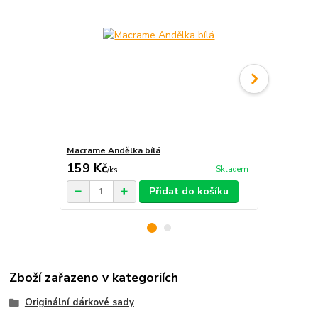
Macrame Andělka bílá
Sojová Svíčk
159 Kč
149 Kč
Skladem
/
ks
/
ks
Přidat do košíku
Zboží zařazeno v kategoriích
Originální dárkové sady