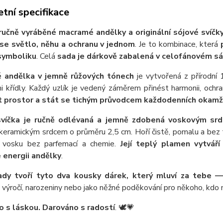
tní specifikace
ručně vyráběné macramé andělky a originální sójové svíčk
se světlo, něhu a ochranu v jednom
. Je to kombinace, která
symboliku
. Celá
sada je dárkově zabalená v celofánovém sáč
 andělka v jemně růžových tónech
je vytvořená z přírodní
i křídly. Každý uzlík je vedený záměrem přinést harmonii, ochr
 prostor a stát se tichým průvodcem každodenních okamž
svíčka je ručně odlévaná a jemně zdobená voskovým srdíč
keramickým srdcem o průměru 2,5 cm. Hoří čistě, pomalu a bez t
 vosku bez parfemací a chemie.
Její teplý plamen vytvář
 energii andělky
.
dy tvoří tyto dva kousky dárek, který mluví za tebe — 
 výročí, narozeniny nebo jako něžné poděkování pro někoho, kdo 
 s láskou. Darováno s radostí
. 🕊️💗