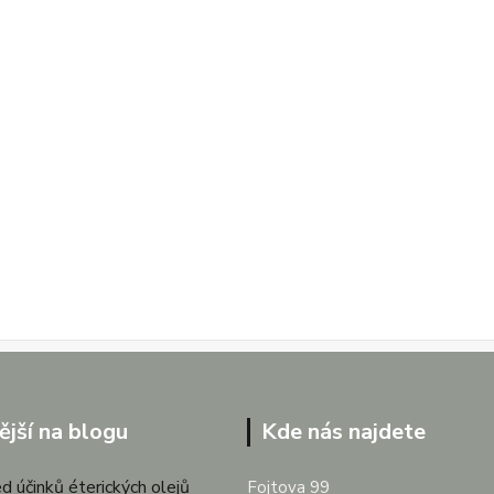
ější na blogu
Kde nás najdete
d účinků éterických olejů
Fojtova 99