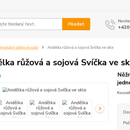
Nevíte
Hledat
+420
riginální dárkové sady
Andělka růžová a sojová Svíčka ve skle
lka růžová a sojová Svíčka ve sk
Něžn
jedn
Kousek
Dos
Poč