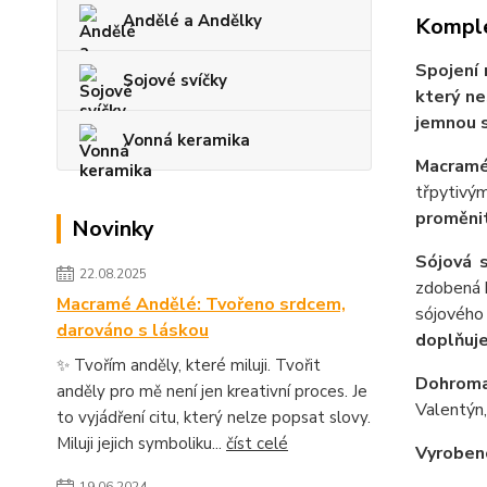
Andělé a Andělky
Komple
Spojení 
Sojové svíčky
který ne
jemnou 
Vonná keramika
Macramé
třpytivým
proměnit
Novinky
Sójová 
22.08.2025
zdobená 
Macramé Andělé: Tvořeno srdcem,
sójového
darováno s láskou
doplňuje
✨ Tvořím anděly, které miluji. Tvořit
Dohroma
anděly pro mě není jen kreativní proces. Je
Valentýn,
to vyjádření citu, který nelze popsat slovy.
Miluji jejich symboliku...
číst celé
Vyrobeno