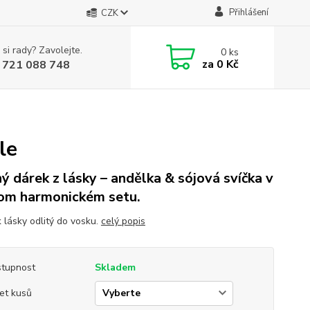
Přihlášení
CZK
 si rady? Zavolejte.
0
ks
za
0 Kč
 721 088 748
le
ý dárek z lásky – andělka & sójová svíčka v
om harmonickém setu.
 lásky odlitý do vosku.
celý popis
tupnost
Skladem
et kusů