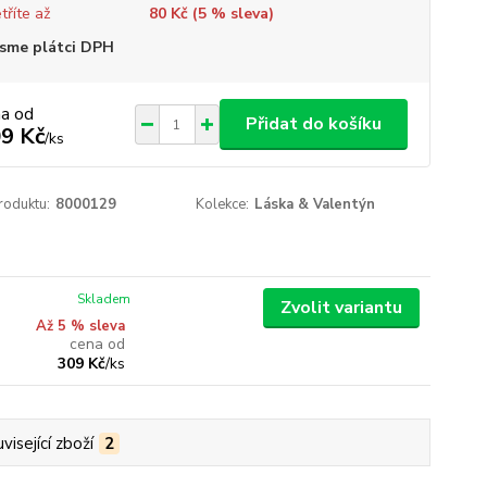
tříte až
80 Kč (
5
% sleva)
sme plátci DPH
na od
Přidat do košíku
9 Kč
/
ks
roduktu:
8000129
Kolekce:
Láska & Valentýn
Skladem
Zvolit variantu
Až 5 % sleva
cena od
309 Kč
/
ks
visející zboží
2