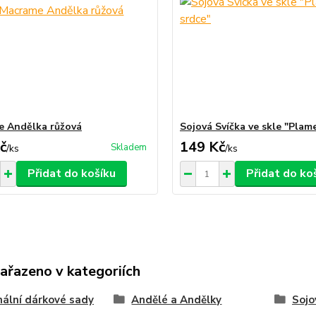
 Andělka růžová
Sojová Svíčka ve skle "Plam
č
149 Kč
Skladem
/
ks
/
ks
Přidat do košíku
Přidat do ko
zařazeno v kategoriích
nální dárkové sady
Andělé a Andělky
Sojo