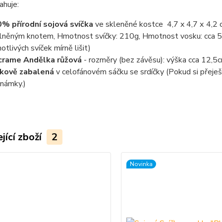
ahuje:
% přírodní sojová svíčka
ve skleněné kostce 4,7 x 4,7 x 4,2 c
lněným knotem, Hmotnost svíčky: 210g, Hmotnost vosku: cca 5
notlivých svíček mírně lišit)
crame Andělka růžová
- rozměry (bez závěsu): výška cca 12,5c
rkově zabalená
v celofánovém sáčku se srdíčky (Pokud si přeješ
námky.)
jící zboží
2
Novinka