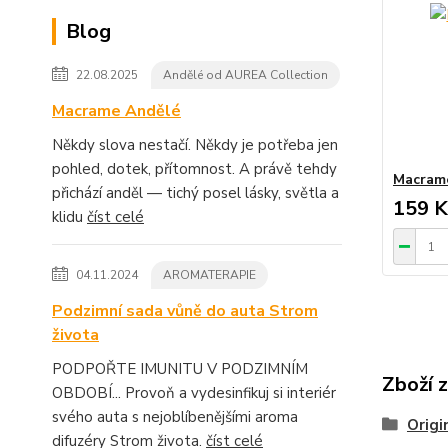
Blog
22.08.2025
Andělé od AUREA Collection
Macrame Andělé
Někdy slova nestačí. Někdy je potřeba jen
pohled, dotek, přítomnost. A právě tehdy
Macrame
přichází anděl — tichý posel lásky, světla a
159 K
klidu
číst celé
04.11.2024
AROMATERAPIE
Podzimní sada vůně do auta Strom
života
PODPOŘTE IMUNITU V PODZIMNÍM
Zboží 
OBDOBÍ... Provoň a vydesinfikuj si interiér
svého auta s nejoblíbenějšími aroma
Origi
difuzéry Strom života.
číst celé