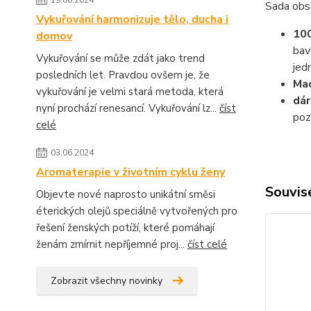
19.06.2024
Sada obs
Vykuřování harmonizuje tělo, ducha i
100
domov
bav
Vykuřování se může zdát jako trend
jed
posledních let. Pravdou ovšem je, že
Ma
vykuřování je velmi stará metoda, která
dá
nyní prochází renesancí. Vykuřování lz...
číst
poz
celé
03.06.2024
Aromaterapie v životním cyklu ženy
Souvise
Objevte nové naprosto unikátní směsi
éterických olejů speciálně vytvořených pro
řešení ženských potíží, které pomáhají
ženám zmírnit nepříjemné proj...
číst celé
Zobrazit všechny novinky