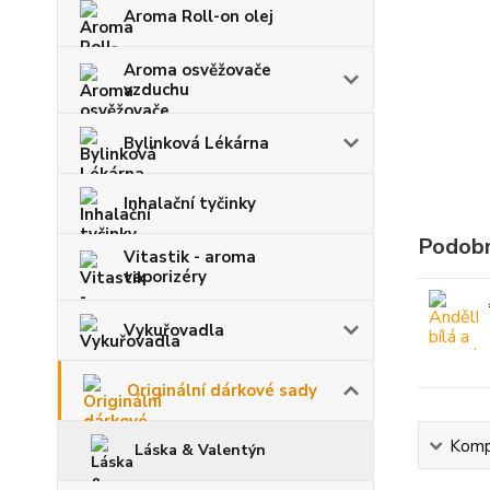
Aroma Roll-on olej
Aroma osvěžovače
vzduchu
Bylinková Lékárna
Inhalační tyčinky
Podobn
Vitastik - aroma
vaporizéry
Vykuřovadla
Originální dárkové sady
Kompl
Láska & Valentýn