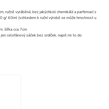
m, ručně vyráběná, bez jakýchkoli chemikálií a parfemací s
0 g/ 60ml (vzhledem k ruční výrobě se může hmotnost u
m, šířka cca 7cm
 jen celofánový sáček bez srdíček, napiš mi to do