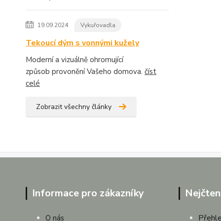
19.09.2024
Vykuřovadla
Tekoucí dým s vonnými kužely
Moderní a vizuálně ohromující
způsob provonění Vašeho domova.
číst
celé
Zobrazit všechny články
Informace pro zákazníky
Nejčten
Přehle
O nás