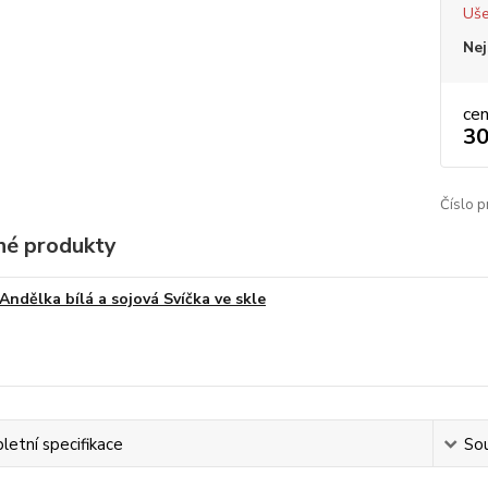
Uše
Nej
ce
30
Číslo p
é produkty
Andělka bílá a sojová Svíčka ve skle
etní specifikace
Sou