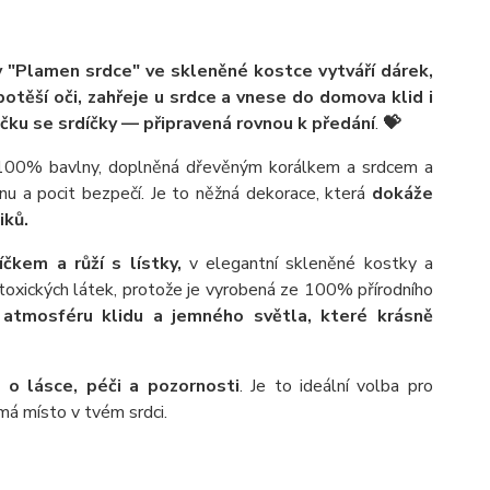
y "Plamen srdce" ve skleněné kostce vytváří dárek,
potěší oči, zahřeje u srdce a vnese do domova klid i
ku se srdíčky — připravená rovnou k předání
.
💝
 100% bavlny, doplněná dřevěným korálkem a srdcem a
anu a pocit bezpečí. Je to něžná dekorace, která
dokáže
iků.
kem a růží s lístky,
v elegantní skleněné kostky a
oxických látek, protože je vyrobená ze 100% přírodního
í atmosféru klidu a jemného světla, které krásně
o lásce, péči a pozornosti
. Je to ideální volba pro
má místo v tvém srdci.