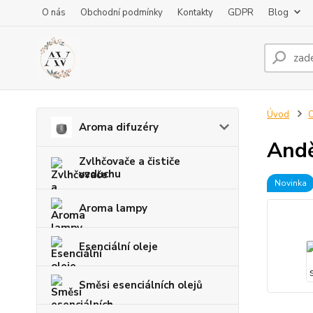
O nás
Obchodní podmínky
Kontakty
GDPR
Blog
Úvod
O
Aroma difuzéry
Andě
Zvlhčovače a čističe
vzduchu
Novinka
Aroma lampy
Esenciální oleje
Směsi esenciálních olejů