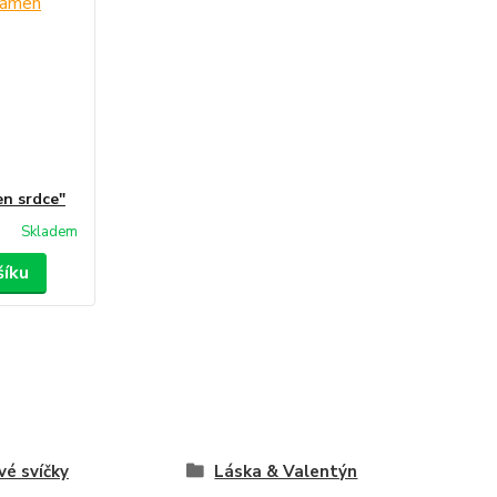
en srdce"
Skladem
šíku
vé svíčky
Láska & Valentýn