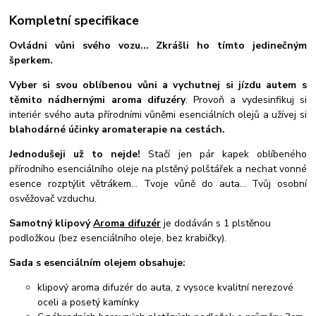
Kompletní specifikace
Ovládni vůni svého vozu... Zkrášli ho tímto jedinečným
šperkem.
Vyber si svou oblíbenou vůni a vychutnej si jízdu autem s
těmito nádhernými aroma difuzéry
. Provoň a vydesinfikuj si
interiér svého auta přírodními vůněmi esenciálních olejů a užívej si
blahodárné účinky aromaterapie na cestách.
Jednodušeji už to nejde!
Stačí jen pár kapek oblíbeného
přírodního esenciálního oleje na plstěný polštářek a nechat vonné
esence rozptýlit větrákem... Tvoje vůně do auta... Tvůj osobní
osvěžovač vzduchu.
Samotný klipový
Aroma difuzér
je dodáván s 1 plstěnou
podložkou (bez esenciálního oleje, bez krabičky).
Sada s esenciálním olejem obsahuje:
klipový aroma difuzér do auta, z vysoce kvalitní nerezové
oceli a posetý kamínky