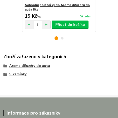
Náhradní polštářky do Aroma difuzéru do
Krabička na 
auta 5ks
15 Kč
29 Kč
Skladem
/
ks
/
ks
Přidat do košíku
Zboží zařazeno v kategoriích
Aroma difuzéry do auta
S kamínky
Informace pro zákazníky