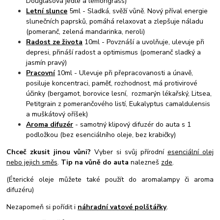
Douglasová jedle a lemongrass)
Letní slunce
5ml - Sladká, svěží vůně. Nový příval energie
slunečních paprsků, pomáhá relaxovat a zlepšuje náladu
(pomeranč, zelená mandarinka, neroli)
Radost ze života
10ml - Povznáší a uvolňuje, ulevuje při
depresi, přináší radost a optimismus (pomeranč sladký a
jasmín pravý)
Pracovní
10ml - Ulevuje při přepracovanosti a únavě,
posiluje koncentraci, paměť, rozhodnost, má protivirové
účinky (bergamot, borovice lesní, rozmarýn lékařský, Litsea,
Petitgrain z pomerančového listí, Eukalyptus camaldulensis
a muškátový oříšek)
Aroma difuzér
- samotný klipový difuzér do auta s 1
podložkou (bez esenciálního oleje, bez krabičky)
Chceč zkusit jinou vůni?
Vyber si svůj přírodní
esenciální olej
nebo jejich směs
.
Tip na vůně do auta
nalezneš
zde
.
(Éterické oleje můžete také použít do aromalampy či aroma
difuzéru)
Nezapomeň si pořídit i
náhradní vatové polštářky
.