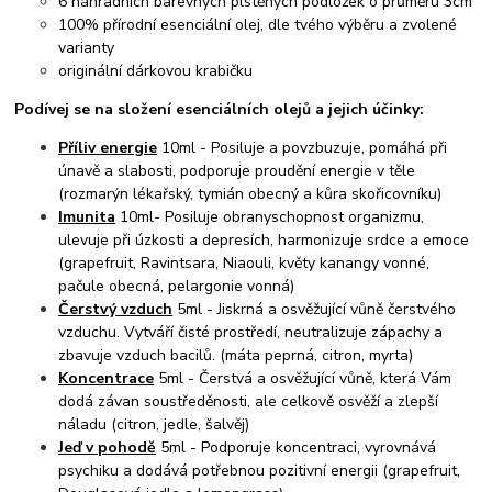
6 náhradních barevných plstěných podložek o průměru 3cm
100% přírodní esenciální olej, dle tvého výběru a zvolené
varianty
originální dárkovou krabičku
Podívej se na složení esenciálních olejů a jejich účinky:
Příliv energie
10ml - Posiluje a povzbuzuje, pomáhá při
únavě a slabosti, podporuje proudění energie v těle
(rozmarýn lékařský, tymián obecný a kůra skořicovníku)
Imunita
10ml- Posiluje obranyschopnost organizmu,
ulevuje při úzkosti a depresích, harmonizuje srdce a emoce
(grapefruit, Ravintsara, Niaouli, květy kanangy vonné,
pačule obecná, pelargonie vonná)
Čerstvý vzduch
5ml - Jiskrná a osvěžující vůně čerstvého
vzduchu. Vytváří čisté prostředí, neutralizuje zápachy a
zbavuje vzduch bacilů. (máta peprná, citron, myrta)
Koncentrace
5ml - Čerstvá a osvěžující vůně, která Vám
dodá závan soustředěnosti, ale celkově osvěží a zlepší
náladu (citron, jedle, šalvěj)
Jeď v pohodě
5ml - Podporuje koncentraci, vyrovnává
psychiku a dodává potřebnou pozitivní energii (grapefruit,