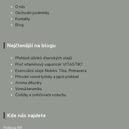
O nás
Obchodní podmínky
Kontakty
Blog
Nejčtenější na blogu
Přehled účinků éterických olejů
Proč vitamínový vaporizér VITASTIK?
Esenciální oleje Nobilis Tilia, Primavera
Přírodní vonné tyčinky a jejich přehled
Aroma difuzéry
Vonná keramika
Čističky a zvlhčovače vzduchu
Kde nás najdete
Fojtova 99