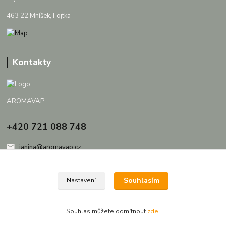
463 22 Mníšek, Fojtka
Kontakty
AROMAVAP
+420 721 088 748
janina@aromavap.cz
Souhlasím
Nastavení
Souhlas můžete odmítnout
zde
.
Vytvořeno na
Eshop-rychle.cz