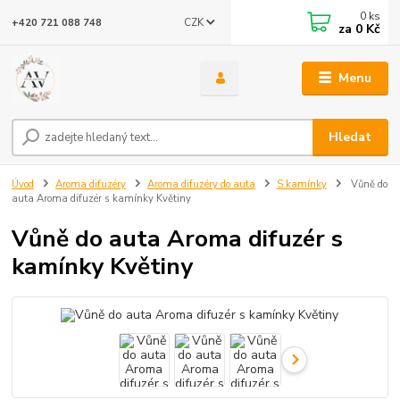
0
ks
CZK
+420 721 088 748
za
0 Kč
Menu
Hledat
Úvod
Aroma difuzéry
Aroma difuzéry do auta
S kamínky
Vůně do
auta Aroma difuzér s kamínky Květiny
Vůně do auta Aroma difuzér s
kamínky Květiny