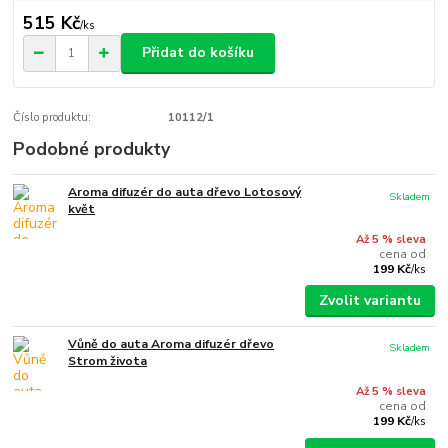
515 Kč
/
ks
Přidat do košíku
Číslo produktu:
10112/1
Podobné produkty
Aroma difuzér do auta dřevo Lotosový
Skladem
květ
Až 5 % sleva
cena od
199 Kč
/
ks
Zvolit variantu
Vůně do auta Aroma difuzér dřevo
Skladem
Strom života
Až 5 % sleva
cena od
199 Kč
/
ks