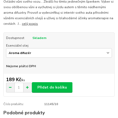
Ovládni vůni svého vozu... Zkrášli ho tímto jedinečným šperkem. Vyber si
svou oblíbenou vůni a vychutnej si jízdu autem s těmito nádhernými
aroma difuzéry. Provoň a vydesinfikuj si interiér svého auta přírodními
vůněmi esenciálních olejů a užívej si blahodárné účinky aromaterapie na
cestách. J...
celý popis
Dostupnost
Skladem
Esenciální olej
Nejsme plátci DPH
189 Kč
/
ks
Přidat do košíku
Číslo produktu:
11145/10
Podobné produkty