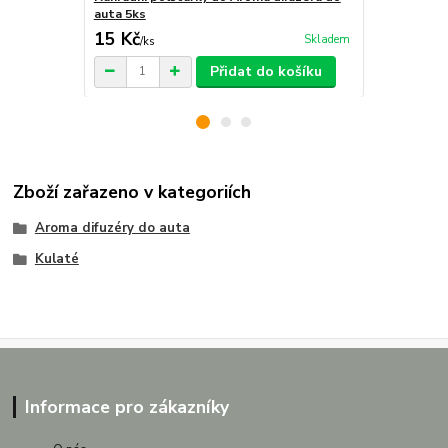
auta 5ks
15 Kč
29 Kč
Skladem
/
ks
/
ks
Přidat do košíku
Zboží zařazeno v kategoriích
Aroma difuzéry do auta
Kulaté
Informace pro zákazníky