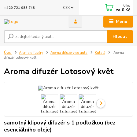
0
ks
CZK
+420 721 088 748
za
0 Kč
Menu
Hledat
Úvod
Aroma difuzéry
Aroma difuzéry do auta
Kulaté
Aroma
difuzér Lotosový květ
Aroma difuzér Lotosový květ
samotný klipový difuzér s 1 podložkou (bez
esenciálního oleje)