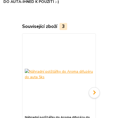
DO AUTA-IHNED K POUŽITÍ :-)
Související zboží
3
Náhradní polštářky do Aroma difuzéru do
Krabička na 