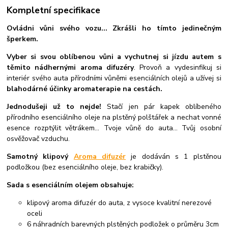
Kompletní specifikace
Ovládni vůni svého vozu... Zkrášli ho tímto jedinečným
šperkem.
Vyber si svou oblíbenou vůni a vychutnej si jízdu autem s
těmito nádhernými aroma difuzéry
. Provoň a vydesinfikuj si
interiér svého auta přírodními vůněmi esenciálních olejů a užívej si
blahodárné účinky aromaterapie na cestách.
Jednodušeji už to nejde!
Stačí jen pár kapek oblíbeného
přírodního esenciálního oleje na plstěný polštářek a nechat vonné
esence rozptýlit větrákem... Tvoje vůně do auta... Tvůj osobní
osvěžovač vzduchu.
Samotný klipový
Aroma difuzér
je dodáván s 1 plstěnou
podložkou (bez esenciálního oleje, bez krabičky).
Sada s esenciálním olejem obsahuje:
klipový aroma difuzér do auta, z vysoce kvalitní nerezové
oceli
6 náhradních barevných plstěných podložek o průměru 3cm