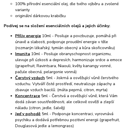
100% přírodní esenciální olej, dle tvého výběru a zvolené
varianty
originální dárkovou krabičku
Podívej se na složení esenciálních olejů a jejich účinky:
Příliv energie
10ml - Posiluje a povzbuzuje, pomáhá při
únavě a slabosti, podporuje proudění energie v těle
(rozmarýn lékařský, tymián obecný a kůra skořicovníku)
Imunita
10ml - Posiluje obranyschopnost organizmu,
ulevuje při úzkosti a depresích, harmonizuje srdce a emoce
(grapefruit, Ravintsara, Niaouli, květy kanangy vonné,
pačule obecná, pelargonie vonná)
Čerstvý vzduch
5ml - Jiskrná a osvěžující vůně čerstvého
vzduchu. Vytváří čisté prostředí, neutralizuje zápachy a
zbavuje vzduch bacilů. (máta peprná, citron, myrta)
Koncentrace
5ml - Čerstvá a osvěžující vůně, která Vám
dodá závan soustředěnosti, ale celkově osvěží a zlepší
náladu (citron, jedle, šalvěj)
Jeď v pohodě
5ml - Podporuje koncentraci, vyrovnává
psychiku a dodává potřebnou pozitivní energii (grapefruit,
Douglasová jedle a lemongrass)