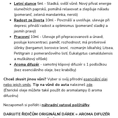
Letní slunce
5ml - Sladká, svěží vůně. Nový příval energie
slunečních paprsků, pomáhá relaxovat a zlepšuje náladu
(pomeranč, zelená mandarinka, neroli)
Radost ze života
10ml - Povznáší a uvolňuje, ulevuje při
depresi, přináší radost a optimismus (pomeranč sladký a
jasmín pravý)
Pracovní
10ml - Ulevuje při přepracovanosti a únavě,
posiluje koncentraci, paměť, rozhodnost, má protivirové
účinky (bergamot, borovice lesní, rozmarýn lékařský, Litsea,
Petitgrain z pomerančového listí, Eukalyptus camaldulensis
a muškátový oříšek)
Aroma difuzér
- samotný klipový difuzér s 1 podložkou
(bez esenciálního oleje, bez krabičky)
Chceš zkusit jinou vůni?
Vyber si svůj přírodní
esenciální olej
nebo jejich směs
.
Tip na vůně do auta
nalezneš
zde
.
(Éterické oleje můžete také použít do aromalampy či aroma
difuzéru)
Nezapomeň si pořídit i
náhradní vatové polštářky
.
DARUJTE ŘIDIČŮM ORIGINÁLNÍ DÁREK = AROMA DIFUZÉR