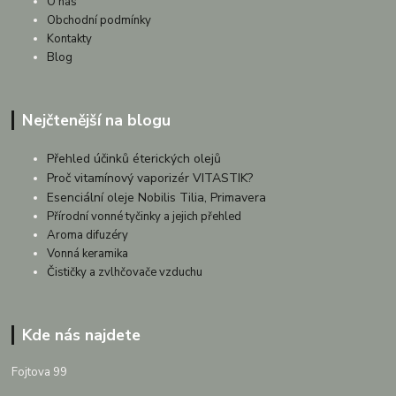
O nás
Obchodní podmínky
Kontakty
Blog
Nejčtenější na blogu
Přehled účinků éterických olejů
Proč vitamínový vaporizér VITASTIK?
Esenciální oleje Nobilis Tilia, Primavera
Přírodní vonné tyčinky a jejich přehled
Aroma difuzéry
Vonná keramika
Čističky a zvlhčovače vzduchu
Kde nás najdete
Fojtova 99