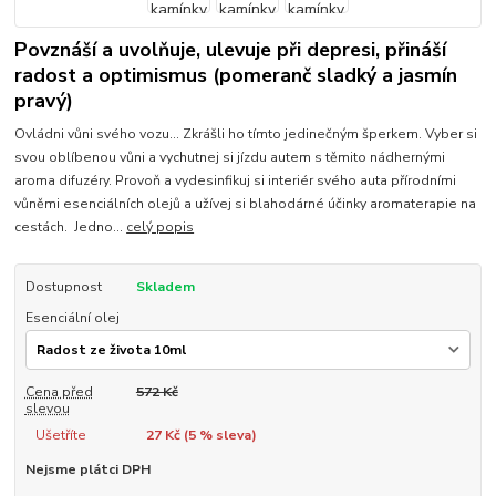
Povznáší a uvolňuje, ulevuje při depresi, přináší
radost a optimismus (pomeranč sladký a jasmín
pravý)
Ovládni vůni svého vozu... Zkrášli ho tímto jedinečným šperkem. Vyber si
svou oblíbenou vůni a vychutnej si jízdu autem s těmito nádhernými
aroma difuzéry. Provoň a vydesinfikuj si interiér svého auta přírodními
vůněmi esenciálních olejů a užívej si blahodárné účinky aromaterapie na
cestách. Jedno...
celý popis
Dostupnost
Skladem
Esenciální olej
Cena před
572 Kč
slevou
Ušetříte
27 Kč (
5
% sleva)
Nejsme plátci DPH