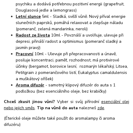
psychiku a dodává potřebnou pozitivní energii (grapefruit,
Douglasová jedle a lemongrass)
Letní slunce
5ml - Sladká, svěží vůně. Nový příval energie
slunečních paprsků, pomáhá relaxovat a zlepšuje náladu
(pomeranč, zelená mandarinka, neroli)
Radost ze života
10ml - Povznáší a uvolňuje, ulevuje při
depresi, přináší radost a optimismus (pomeranč sladký a
jasmín pravý)
Pracovní
10ml - Ulevuje při přepracovanosti a únavě,
posiluje koncentraci, paměť, rozhodnost, má protivirové
účinky (bergamot, borovice lesní, rozmarýn lékařský, Litsea,
Petitgrain z pomerančového listí, Eukalyptus camaldulensis
a muškátový oříšek)
Aroma difuzér
- samotný klipový difuzér do auta s 1
podložkou (bez esenciálního oleje, bez krabičky)
Chceš zkusit jinou vůni?
Vyber si svůj přírodní
esenciální olej
nebo jejich směs
.
Tip na vůně do auta
nalezneš
zde
.
(Éterické oleje můžete také použít do aromalampy či aroma
difuzéru)