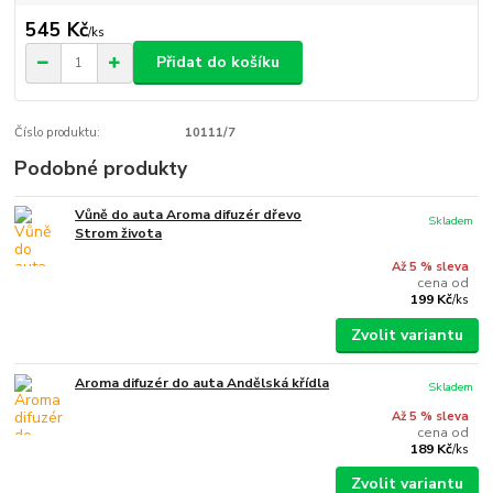
545 Kč
/
ks
Přidat do košíku
Číslo produktu:
10111/7
Podobné produkty
Vůně do auta Aroma difuzér dřevo
Skladem
Strom života
Až 5 % sleva
cena od
199 Kč
/
ks
Zvolit variantu
Aroma difuzér do auta Andělská křídla
Skladem
Až 5 % sleva
cena od
189 Kč
/
ks
Zvolit variantu