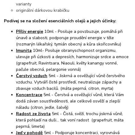
varianty
originální dárkovou krabičku
Podívej se na složení esenciálních olejů a jejich účinky:
Příliv energie
10ml - Posiluje a povzbuzuje, pomáhá při
únavě a slabosti, podporuje proudění energie v těle
(rozmarýn lékařský, tymián obecný a kůra skořicovníku)
Imunita
10ml- Posiluje obranyschopnost organizmu,
ulevuje při úzkosti a depresích, harmonizuje srdce a emoce
(grapefruit, Ravintsara, Niaouli, květy kanangy vonné,
pačule obecná, pelargonie vonná)
Čerstvý vzduch
5ml - Jiskrná a osvěžující vůně čerstvého
vzduchu. Vytváří čisté prostředí, neutralizuje zápachy a
zbavuje vzduch bacilů. (máta peprná, citron, myrta)
Koncentrace
5ml - Čerstvá a osvěžující vůně, která Vám
dodá závan soustředěnosti, ale celkově osvěží a zlepší
náladu (citron, jedle, šalvěj)
Radost ze života
5ml - Čistá, svěží, trochu jiskrná vůně,
která pohladí na duši... tak voní radost (grapefruit, máta
peprná, limeta)
Jeď v pohodě
5ml - Podporuje koncentraci, vyrovnává