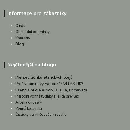
Informace pro zákazníky
O nás
Obchodní podmínky
Kontakty
Blog
Nejčtenější na blogu
Přehled účinků éterických olejů
Proč vitamínový vaporizér VITASTIK?
Esenciální oleje Nobilis Tilia, Primavera
Přírodní vonné tyčinky a jejich přehled
Aroma difuzéry
Vonná keramika
Čističky a zvlhčovače vzduchu