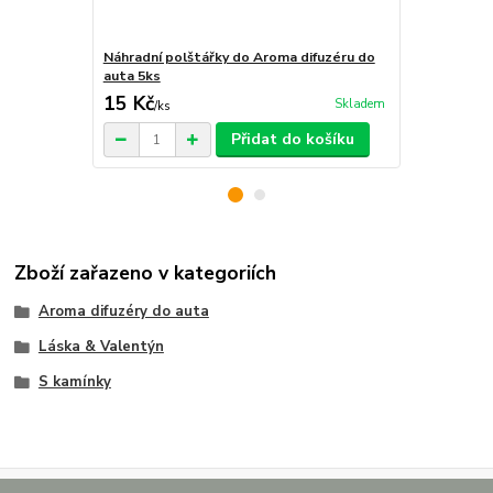
Náhradní polštářky do Aroma difuzéru do
Krabička na 
auta 5ks
15 Kč
29 Kč
Skladem
/
ks
/
ks
Přidat do košíku
Zboží zařazeno v kategoriích
Aroma difuzéry do auta
Láska & Valentýn
S kamínky