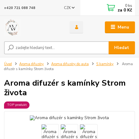
0
ks
CZK
+420 721 088 748
za
0 Kč
Menu
Hledat
Úvod
Aroma difuzéry
Aroma difuzéry do auta
S kamínky
Aroma
difuzér s kamínky Strom života
Aroma difuzér s kamínky Strom
života
TOP produkt