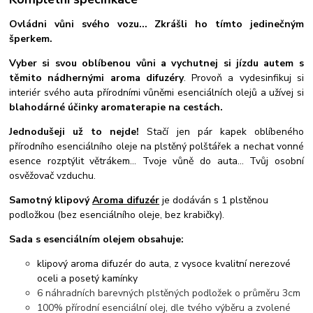
Ovládni vůni svého vozu... Zkrášli ho tímto jedinečným
šperkem.
Vyber si svou oblíbenou vůni a vychutnej si jízdu autem s
těmito nádhernými aroma difuzéry
. Provoň a vydesinfikuj si
interiér svého auta přírodními vůněmi esenciálních olejů a užívej si
blahodárné účinky aromaterapie na cestách.
Jednodušeji už to nejde!
Stačí jen pár kapek oblíbeného
přírodního esenciálního oleje na plstěný polštářek a nechat vonné
esence rozptýlit větrákem... Tvoje vůně do auta... Tvůj osobní
osvěžovač vzduchu.
Samotný klipový
Aroma difuzér
je dodáván s 1 plstěnou
podložkou (bez esenciálního oleje, bez krabičky).
Sada s esenciálním olejem obsahuje:
klipový aroma difuzér do auta, z vysoce kvalitní nerezové
oceli a posetý kamínky
6 náhradních barevných plstěných podložek o průměru 3cm
100% přírodní esenciální olej, dle tvého výběru a zvolené