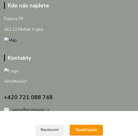
Kde nás najdete
Fojtova 99
463 22 Mníšek, Fojtka
Kontakty
AROMAVAP
+420 721 088 748
janina@aromavap.cz
Souhlasím
Nastavení