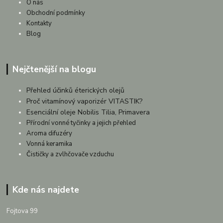
O nás
Obchodní podmínky
Kontakty
Blog
Nejčtenější na blogu
Přehled účinků éterických olejů
Proč vitamínový vaporizér VITASTIK?
Esenciální oleje Nobilis Tilia, Primavera
Přírodní vonné tyčinky a jejich přehled
Aroma difuzéry
Vonná keramika
Čističky a zvlhčovače vzduchu
Kde nás najdete
Fojtova 99