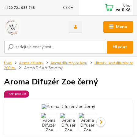
0
ks
CZK
+420 721 088 748
za
0 Kč
Menu
Hledat
Úvod
Aroma difuzéry
Aroma difuzéry do bytu
Ultrazvukové difuzéry do
200 ml
Aroma Difuzér Zoe černý
Aroma Difuzér Zoe černý
TOP produkt