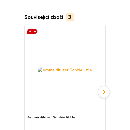
Související zboží
3
Akce
Aroma difuzér Sophie little
Aroma difuzé