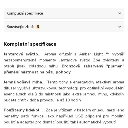
Kompletní specifikace
Související zboží
3
Kompletní specifikace
Jantarové světlo
.... Aroma difuzér s Amber Light ™ vytváří
nezapomenutelné momenty. Jantarové světlo Zoe zviditelní a
oteplí jinak chladnou mlhu.
Bronzově zabarvený "plamen"
přemění místnost na oázu pohody.
Jemná voňavá mlha
.... Tento tichý a energeticky efektivní aroma
difuzér využívá ultrazvukovou technologii pro optimální vypouštění
esenciálních olejů do místnosti jako extra jemnou mlhu, kdykoliv
budete chtít - doba provozu je až 10 hodin.
Použitelný kdekoli
... Zoe je vítězem v každém ohledu: mezi jeho
benefity patří funkce, jako například USB připojení pro mobilní
použití a adaptér pro domácí použití, tak i automatické vypnutí.