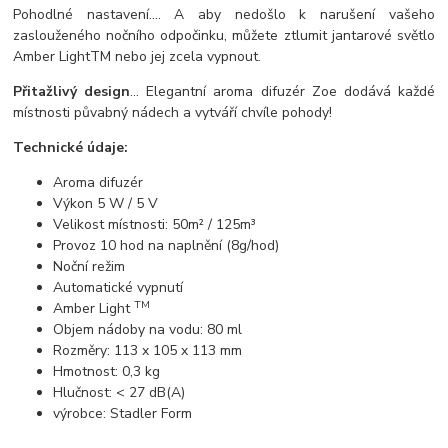
Pohodlné nastavení.... A aby nedošlo k narušení vašeho
zaslouženého nočního odpočinku, můžete ztlumit jantarové světlo
Amber LightTM nebo jej zcela vypnout.
Přitažlivý design
... Elegantní aroma difuzér Zoe dodává každé
místnosti půvabný nádech a vytváří chvíle pohody!
Technické údaje:
Aroma difuzér
Výkon 5 W / 5 V
Velikost místnosti: 50m² / 125m³
Provoz 10 hod na naplnění (8g/hod)
Noční režim
Automatické vypnutí
TM
Amber Light
Objem nádoby na vodu: 80 ml
Rozměry: 113 x 105 x 113 mm
Hmotnost: 0,3 kg
Hlučnost: < 27 dB(A)
výrobce: Stadler Form