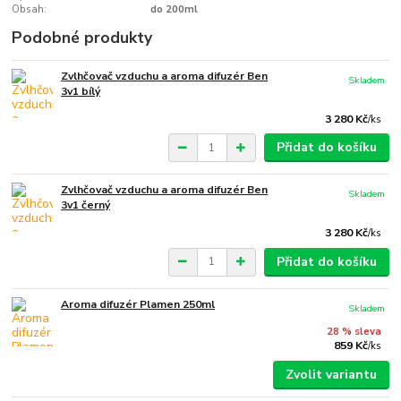
Obsah:
do 200ml
Podobné produkty
Zvlhčovač vzduchu a aroma difuzér Ben
Skladem
3v1 bílý
3 280 Kč
/
ks
Přidat do košíku
Zvlhčovač vzduchu a aroma difuzér Ben
Skladem
3v1 černý
3 280 Kč
/
ks
Přidat do košíku
Aroma difuzér Plamen 250ml
Skladem
28 % sleva
859 Kč
/
ks
Zvolit variantu