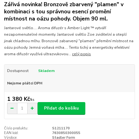
Zářivá novinka! Bronzově zbarvený "plamen" v
kombinaci s tou správnou esencí promění
místnost na oázu pohody. Objem 90 ml.
Jantarové světlo.... Aroma difuzér s Amber Light ™ vytváří
nezapomenutelné momenty. Jantarové světlo Zoe zviditelní a oteplí
jinak chladnou mlhu. Bronzově zabarvený "plamen" přemění místnost na
oázu pohody. Jemná voňavá mlha.... Tento tichý a energeticky efektivní
aroma difuzér využívá ultrazvukovou...
celý popis
Dostupnost
Skladem
Nejsme plátci DPH
1 380 Kč
/
ks
Přidat do košíku
Číslo produktu:
S1211170
EAN kód:
7630850300055
Výrobce:
Stadler Form