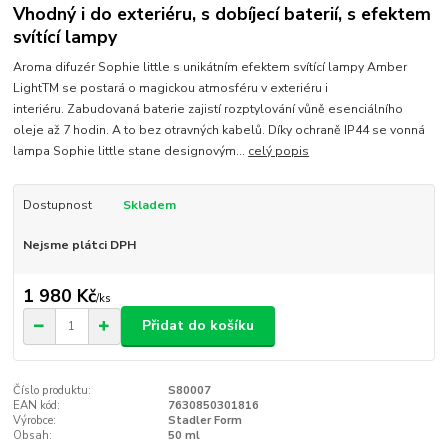
Vhodný i do exteriéru, s dobíjecí baterií, s efektem
svítící lampy
Aroma difuzér Sophie little s unikátním efektem svítící lampy Amber
LightTM se postará o magickou atmosféru v exteriéru i
interiéru. Zabudovaná baterie zajistí rozptylování vůně esenciálního
oleje až 7 hodin. A to bez otravných kabelů. Díky ochraně IP44 se vonná
lampa Sophie little stane designovým...
celý popis
Dostupnost
Skladem
Nejsme plátci DPH
1 980 Kč
/
ks
Přidat do košíku
Číslo produktu:
S80007
EAN kód:
7630850301816
Výrobce:
Stadler Form
Obsah:
50 ml