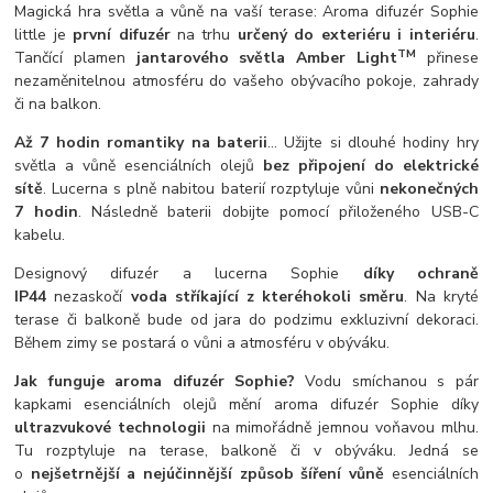
Magická hra světla a vůně na vaší terase:
Aroma difuzér Sophie
little je
první difuzér
na trhu
určený do exteriéru i interiéru
.
TM
Tančící plamen
jantarového světla Amber Light
přinese
nezaměnitelnou atmosféru do vašeho obývacího pokoje, zahrady
či na balkon.
Až 7 hodin romantiky na baterii
... Užijte si dlouhé hodiny hry
světla a vůně esenciálních olejů
bez připojení do elektrické
sítě
. Lucerna s plně nabitou baterií rozptyluje vůni
nekonečných
7 hodin
. Následně baterii dobijte pomocí přiloženého USB-C
kabelu.
Designový difuzér a lucerna Sophie
díky ochraně
IP44
nezaskočí
voda stříkající z kteréhokoli směru
. Na kryté
terase či balkoně bude od jara do podzimu exkluzivní dekoraci.
Během zimy se postará o vůni a atmosféru v obýváku.
Jak funguje aroma difuzér Sophie?
Vodu smíchanou s pár
kapkami esenciálních olejů mění aroma difuzér Sophie díky
ultrazvukové technologii
na mimořádně jemnou voňavou mlhu.
Tu rozptyluje na terase, balkoně či v obýváku. Jedná se
o
nejšetrnější a nejúčinnější způsob šíření vůně
esenciálních