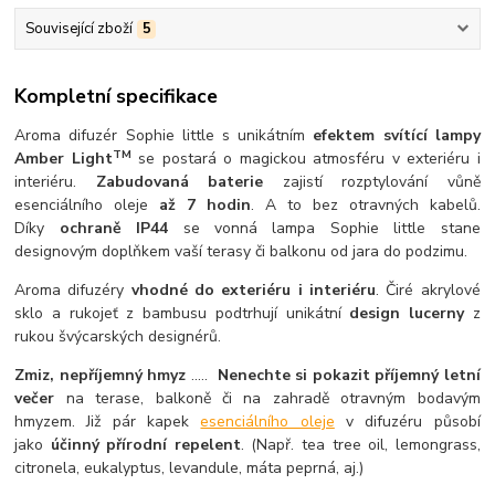
Související zboží
5
Kompletní specifikace
Aroma difuzér Sophie little s unikátním
efektem svítící lampy
TM
Amber Light
se postará o magickou atmosféru v exteriéru i
interiéru.
Zabudovaná baterie
zajistí rozptylování vůně
esenciálního oleje
až 7 hodin
. A to bez otravných kabelů.
Díky
ochraně IP44
se vonná lampa Sophie little stane
designovým doplňkem vaší terasy či balkonu od jara do podzimu.
Aroma difuzéry
vhodné do exteriéru i interiéru
. Čiré akrylové
sklo a rukojeť z bambusu podtrhují unikátní
design lucerny
z
rukou švýcarských designérů.
Zmiz, nepříjemný hmyz
.....
Nenechte si pokazit příjemný letní
večer
na terase, balkoně či na zahradě otravným bodavým
hmyzem. Již pár kapek
esenciálního oleje
v difuzéru působí
jako
účinný přírodní repelent
. (Např. tea tree oil, lemongrass,
citronela, eukalyptus, levandule, máta peprná, aj.)