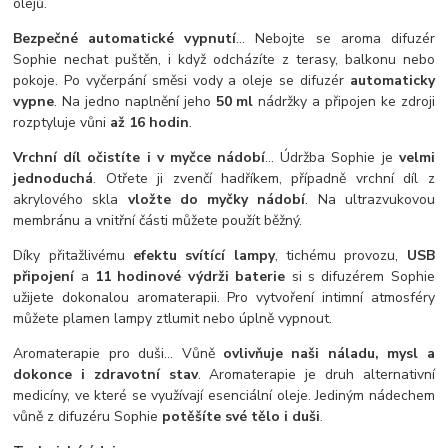
olejů.
Bezpečné automatické vypnutí
... Nebojte se aroma difuzér
Sophie nechat puštěn, i když odcházíte z terasy, balkonu nebo
pokoje. Po vyčerpání směsi vody a oleje se difuzér
automaticky
vypne
. Na jedno naplnění jeho
50 ml
nádržky a připojen ke zdroji
rozptyluje vůni
až 16 hodin
.
Vrchní díl očistíte i v myčce nádobí
... Údržba Sophie je
velmi
jednoduchá
. Otřete ji zvenčí hadříkem, případně vrchní díl z
akrylového skla
vložte do myčky nádobí
. Na ultrazvukovou
membránu a vnitřní části můžete použít běžný.
Díky přitažlivému
efektu svítící lampy
, tichému provozu,
USB
připojení
a
11 hodinové výdrži baterie
si s difuzérem Sophie
užijete dokonalou aromaterapii. Pro vytvoření intimní atmosféry
můžete plamen lampy ztlumit nebo úplně vypnout.
Aromaterapie pro duši... Vůně
ovlivňuje naši náladu, mysl a
dokonce i zdravotní stav
. Aromaterapie je druh alternativní
medicíny, ve které se využívají esenciální oleje. Jediným nádechem
vůně z difuzéru Sophie
potěšíte své tělo i duši
.