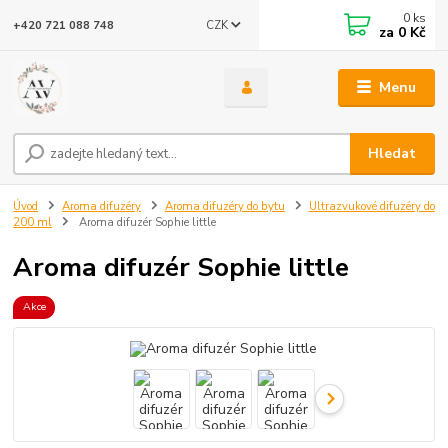
0
ks
CZK
+420 721 088 748
za
0 Kč
Menu
Hledat
Úvod
Aroma difuzéry
Aroma difuzéry do bytu
Ultrazvukové difuzéry do
200 ml
Aroma difuzér Sophie little
Aroma difuzér Sophie little
Akce