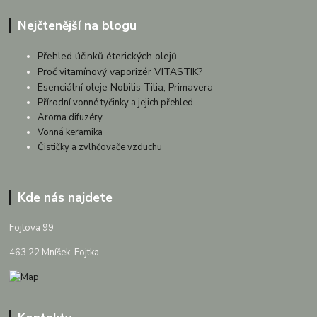
Nejčtenější na blogu
Přehled účinků éterických olejů
Proč vitamínový vaporizér VITASTIK?
Esenciální oleje Nobilis Tilia, Primavera
Přírodní vonné tyčinky a jejich přehled
Aroma difuzéry
Vonná keramika
Čističky a zvlhčovače vzduchu
Kde nás najdete
Fojtova 99
463 22 Mníšek, Fojtka