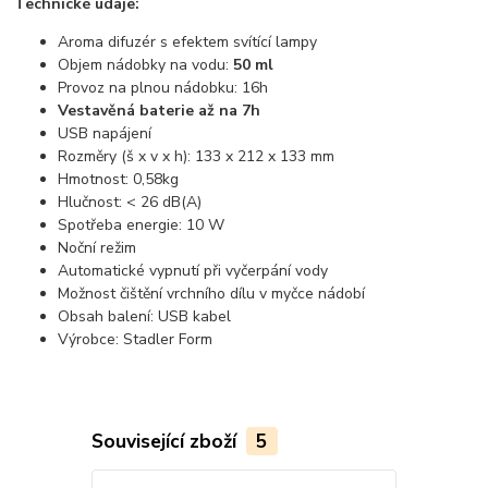
Technické údaje:
Aroma difuzér s efektem svítící lampy
Objem nádobky na vodu:
50 ml
Provoz na plnou nádobku: 16h
Vestavěná baterie až na 7h
USB napájení
Rozměry (š x v x h): 133 x 212 x 133 mm
Hmotnost: 0,58kg
Hlučnost: < 26 dB(A)
Spotřeba energie: 10 W
Noční režim
Automatické vypnutí při vyčerpání vody
Možnost čištění vrchního dílu v myčce nádobí
Obsah balení: USB kabel
Výrobce: Stadler Form
Související zboží
5