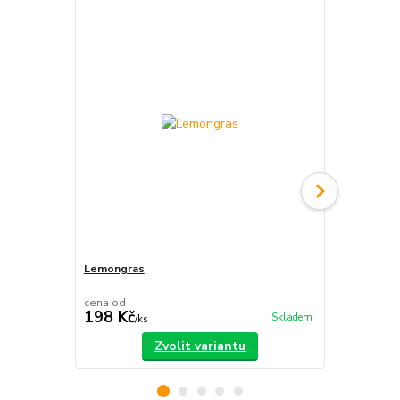
Lemongras
Citronela
cena od
cena od
198 Kč
227 Kč
Skladem
/
ks
/
ks
Zvolit variantu