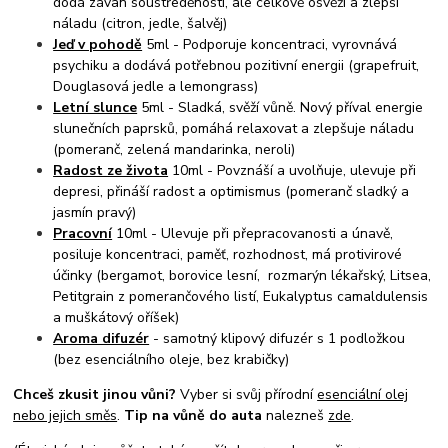
dodá závan soustředěnosti, ale celkově osvěží a zlepší
náladu (citron, jedle, šalvěj)
Jeď v pohodě
5ml - Podporuje koncentraci, vyrovnává
psychiku a dodává potřebnou pozitivní energii (grapefruit,
Douglasová jedle a lemongrass)
Letní slunce
5ml - Sladká, svěží vůně. Nový příval energie
slunečních paprsků, pomáhá relaxovat a zlepšuje náladu
(pomeranč, zelená mandarinka, neroli)
Radost ze života
10ml - Povznáší a uvolňuje, ulevuje při
depresi, přináší radost a optimismus (pomeranč sladký a
jasmín pravý)
Pracovní
10ml - Ulevuje při přepracovanosti a únavě,
posiluje koncentraci, paměť, rozhodnost, má protivirové
účinky (bergamot, borovice lesní, rozmarýn lékařský, Litsea,
Petitgrain z pomerančového listí, Eukalyptus camaldulensis
a muškátový oříšek)
Aroma difuzér
- samotný klipový difuzér s 1 podložkou
(bez esenciálního oleje, bez krabičky)
Chceš zkusit jinou vůni?
Vyber si svůj přírodní
esenciální olej
nebo jejich směs
.
Tip na vůně do auta
nalezneš
zde
.