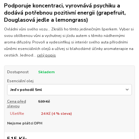
Podporuje koncentraci, vyrovnává psychiku a
dodává potřebnou pozitivní energii (grapefruit,
Douglasová jedle a lemongrass)
Ovládni vůni svého vozu... Zkrášli ho tímto jedinečným šperkem. Vyber si
svou oblíbenou vůni a vychutnej si jízdu autem s těmito nádhernými
aroma difuzéry. Provoň a vydesinfikuj si interiér svého auta přírodními
vůněmi esenciálních olejů a užívej si blahodárné účinky aromaterapie na
cestách. Jednod...
celý popis
Dostupnost
Skladem
Esenciální olej
Cena před
539 Kč
slevou
Ušetříte
24 Kč (
4
% sleva)
Nejsme plátci DPH
515 Kč