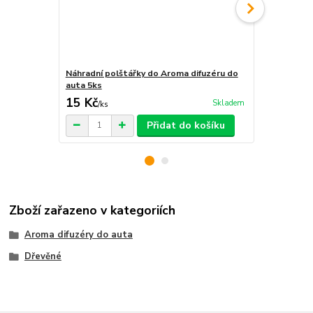
Náhradní polštářky do Aroma difuzéru do
Krabička na 
auta 5ks
15 Kč
29 Kč
Skladem
/
ks
/
ks
Přidat do košíku
Zboží zařazeno v kategoriích
Aroma difuzéry do auta
Dřevěné