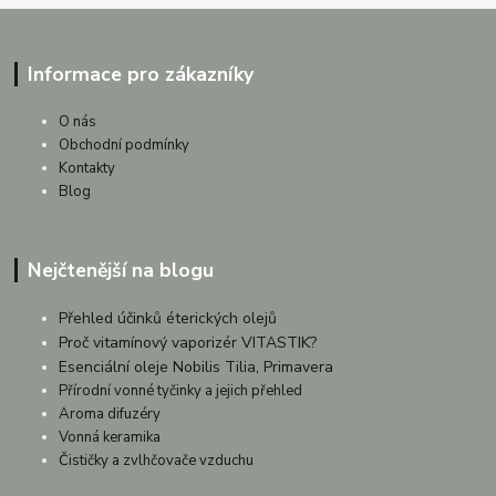
Informace pro zákazníky
O nás
Obchodní podmínky
Kontakty
Blog
Nejčtenější na blogu
Přehled účinků éterických olejů
Proč vitamínový vaporizér VITASTIK?
Esenciální oleje Nobilis Tilia, Primavera
Přírodní vonné tyčinky a jejich přehled
Aroma difuzéry
Vonná keramika
Čističky a zvlhčovače vzduchu