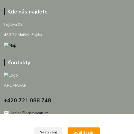
Kde nás najdete
Fojtova 99
463 22 Mníšek, Fojtka
Kontakty
AROMAVAP
+420 721 088 748
janina@aromavap.cz
Souhlasím
Nastavení