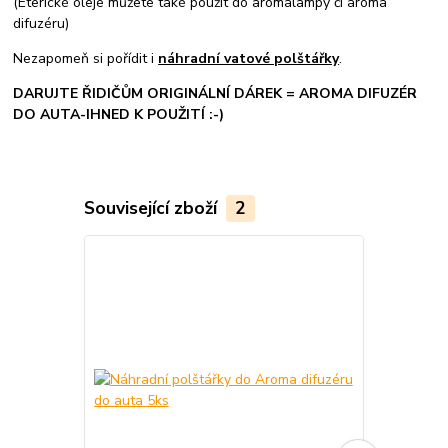
(Éterické oleje můžete také použít do aromalampy či aroma
difuzéru)
Nezapomeň si pořídit i
náhradní vatové polštářky
.
DARUJTE ŘIDIČŮM ORIGINÁLNÍ DÁREK = AROMA DIFUZÉR
DO AUTA-IHNED K POUŽITÍ :-)
Související zboží
2