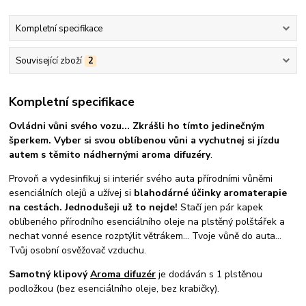
Kompletní specifikace
Související zboží
2
Kompletní specifikace
Ovládni vůni svého vozu... Zkrášli ho tímto jedinečným
šperkem.
Vyber si svou oblíbenou vůni a vychutnej si jízdu
autem s těmito nádhernými aroma difuzéry
.
Provoň a vydesinfikuj si interiér svého auta přírodními vůněmi
esenciálních olejů a užívej si
blahodárné účinky aromaterapie
na cestách.
Jednodušeji už to nejde!
Stačí jen pár kapek
oblíbeného přírodního esenciálního oleje na plstěný polštářek a
nechat vonné esence rozptýlit větrákem... Tvoje vůně do auta...
Tvůj osobní osvěžovač vzduchu.
Samotný klipový
Aroma difuzér
je dodáván s 1 plstěnou
podložkou (bez esenciálního oleje, bez krabičky).