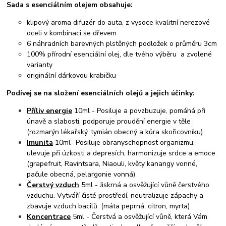
Sada s esenciálním olejem obsahuje:
klipový aroma difuzér do auta, z vysoce kvalitní nerezové
oceli v kombinaci se dřevem
6 náhradních barevných plstěných podložek o průměru 3cm
100% přírodní esenciální olej, dle tvého výběru a zvolené
varianty
originální dárkovou krabičku
Podívej se na složení esenciálních olejů a jejich účinky:
Příliv energie
10ml - Posiluje a povzbuzuje, pomáhá při
únavě a slabosti, podporuje proudění energie v těle
(rozmarýn lékařský, tymián obecný a kůra skořicovníku)
Imunita
10ml- Posiluje obranyschopnost organizmu,
ulevuje při úzkosti a depresích, harmonizuje srdce a emoce
(grapefruit, Ravintsara, Niaouli, květy kanangy vonné,
pačule obecná, pelargonie vonná)
Čerstvý vzduch
5ml - Jiskrná a osvěžující vůně čerstvého
vzduchu. Vytváří čisté prostředí, neutralizuje zápachy a
zbavuje vzduch bacilů. (máta peprná, citron, myrta)
Koncentrace
5ml - Čerstvá a osvěžující vůně, která Vám