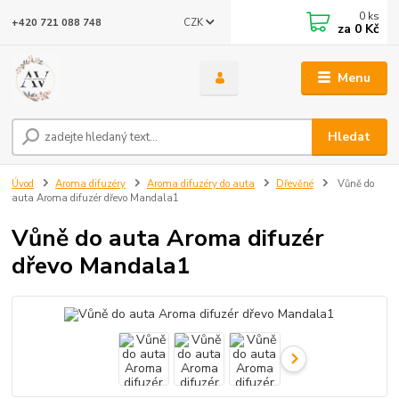
0
ks
CZK
+420 721 088 748
za
0 Kč
Menu
Hledat
Úvod
Aroma difuzéry
Aroma difuzéry do auta
Dřevěné
Vůně do
auta Aroma difuzér dřevo Mandala1
Vůně do auta Aroma difuzér
dřevo Mandala1