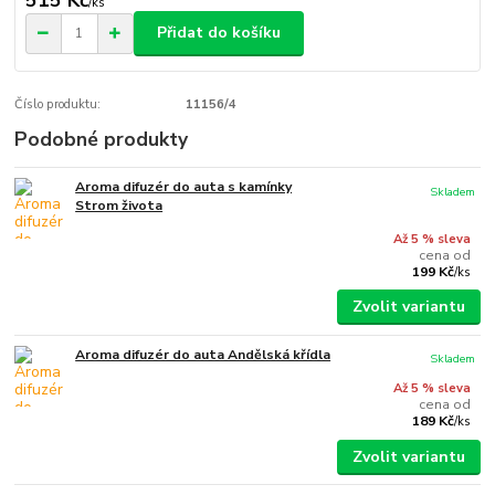
/
ks
Přidat do košíku
Číslo produktu:
11156/4
Podobné produkty
Aroma difuzér do auta s kamínky
Skladem
Strom života
Až 5 % sleva
cena od
199 Kč
/
ks
Zvolit variantu
Aroma difuzér do auta Andělská křídla
Skladem
Až 5 % sleva
cena od
189 Kč
/
ks
Zvolit variantu