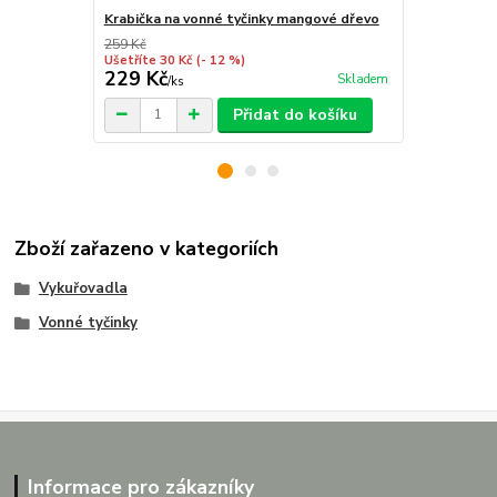
Krabička na vonné tyčinky mangové dřevo
Stojánek na 
259 Kč
209 Kč
Ušetříte 30 Kč
(- 12 %)
Ušetříte 50 K
229 Kč
159 Kč
Skladem
/
ks
/
ks
Přidat do košíku
Zboží zařazeno v kategoriích
Vykuřovadla
Vonné tyčinky
Informace pro zákazníky