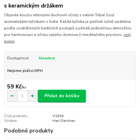
s keramickým držákem
Objevte kouzlo intenzivní duchovní očisty s našimi Tribal Soul
aromatickými tyčinkami z Indie. Každá tyčinka je pečlivě ručně vyráběná
podle osvědčených tradičních postupů a přináší jedinečnou atmosféru
pro harmonizaci a očistu vašeho domova či meditačního prostoru.
celý
popis
Dostupnost
Skladem
Nejsme plátci DPH
59 Kč
/
ks
Přidat do košíku
Číslo produktu:
V2050
Výrobce:
Hari Darshan
Podobné produkty