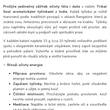
Prožijte jedinečný zážitek očisty těla i duše
s našimi
Tribal
Soul aromatickými tyčinkami z Indie
. Každá tyčinka je ručně
tvarovaná podle tradičních postupů v oblasti Bangalore, která je
známá svou řemeslnou precizností a důrazem na kvalitu. Tyčinky
jsou naplněny okouzlující vůní, jež nejen pročistí váš prostor, ale
zároveň uklidní mysl a podpoří vaši spirituální praxi.
V každém balení najdete 15 g (cca 10 tyčinek) voňavého potěšení
spolu s elegantním keramickým stojánkem, který zajistí bezpečné
a pohodlné pálení. Vytvořte si klidné prostředí, kde se můžete
plně ponořit do rituálů očisty a vnitřní harmonie.
✨
Rituál očisty energie:
Příprava prostoru:
Otevřete okna, aby se negativní
energie mohla uvolnit.
Zapálení tyčinky:
Nechte ji krátce hořet, poté sfoukněte
plamen a užijte si jemný kouř.
Čištění místnosti:
Procházejte pomalu prostorem, kouř
nechte volně proudit, zejména v rozích.
Meditace:
Najděte si tiché místo, zavřete oči a soustřeďte
se na dech obklopeni vůní.