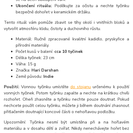
Ukončení rituálu:
Poděkujte za očistu a nechte tyčinku
bezpečně dohořet v keramickém držáku.
Tento rituál vám pomůže zbavit se tíhy okolí i vnitřních bloků a
vytvořit atmosféru klidu, čistoty a duchovního růstu.
Materiál: Ručně zpracované kvalitní kadidlo, pryskyřice a
přírodní materiály.
Počet kusů v balení:
cca 10 tyčinek
Délka tyčinek: 23 cm
Váha: 15 g
Značka:
Hari Darshan
Země původu:
Indie
Použití:
Vonnou tyčinku umístěte
do stojanu
určenému k použití
vonných tyčinek. Potom tyčinku zapalte a nechte na krátkou chvíli
rozhořet. Oheň zhasněte a tyčinku nechte pouze doutnat. Pokud
nechcete použít celou tyčinku, můžete ji během doutnání zhasnout
přitlačením doutnající koncové části o nehořlavou podložku.
Upozornění: Tyčinka nesmí být umístěna při a na hořlavém
materiálu a v dosahu dětí a zvířat. Nikdy nenechávejte hořet bez