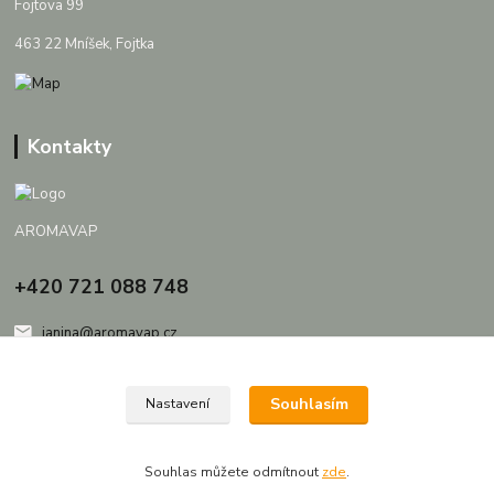
Fojtova 99
463 22 Mníšek, Fojtka
Kontakty
AROMAVAP
+420 721 088 748
janina@aromavap.cz
Souhlasím
Nastavení
Souhlas můžete odmítnout
zde
.
Vytvořeno na
Eshop-rychle.cz