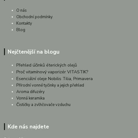
O nás
Obchodní podmínky
Kontakty
Blog
Nejčtenější na blogu
Přehled účinků éterických olejů
Proč vitamínový vaporizér VITASTIK?
Esenciální oleje Nobilis Tilia, Primavera
Přírodní vonné tyčinky a jejich přehled
Aroma difuzéry
Vonná keramika
Čističky a zvlhčovače vzduchu
Kde nás najdete