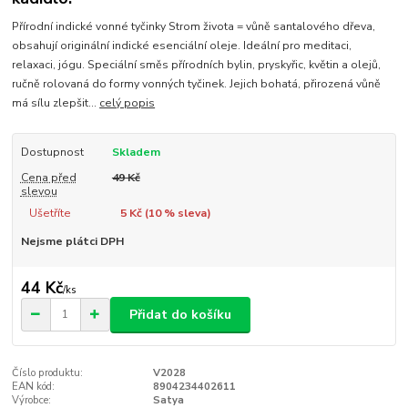
Přírodní indické vonné tyčinky Strom života = vůně santalového dřeva,
obsahují originální indické esenciální oleje. Ideální pro meditaci,
relaxaci, jógu. Speciální směs přírodních bylin, pryskyřic, květin a olejů,
ručně rolovaná do formy vonných tyčinek. Jejich bohatá, přirozená vůně
má sílu zlepšit...
celý popis
Dostupnost
Skladem
Cena před
49 Kč
slevou
Ušetříte
5 Kč (
10
% sleva)
Nejsme plátci DPH
44 Kč
/
ks
Přidat do košíku
Číslo produktu:
V2028
EAN kód:
8904234402611
Výrobce:
Satya