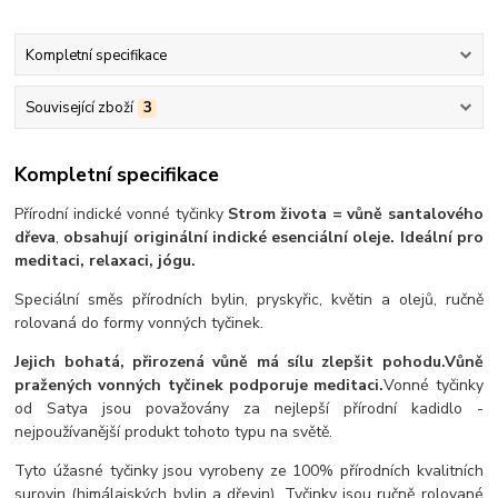
Kompletní specifikace
Související zboží
3
Kompletní specifikace
Přírodní indické vonné tyčinky
Strom života = vůně santalového
dřeva
,
obsahují originální indické esenciální oleje.
Ideální pro
meditaci, relaxaci, jógu.
Speciální směs přírodních bylin, pryskyřic, květin a olejů, ručně
rolovaná do formy vonných tyčinek.
Jejich bohatá, přirozená vůně má sílu zlepšit pohodu.
Vůně
pražených vonných tyčinek podporuje meditaci.
Vonné tyčinky
od Satya jsou považovány za nejlepší přírodní kadidlo -
nejpoužívanější produkt tohoto typu na světě.
Tyto úžasné tyčinky jsou vyrobeny ze 100% přírodních kvalitních
surovin (himálajských bylin a dřevin). Tyčinky jsou ručně rolované