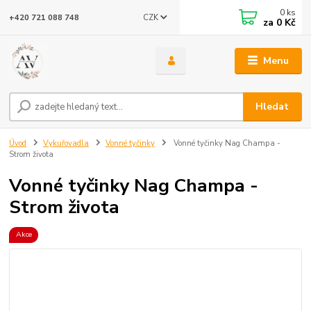
0
ks
CZK
+420 721 088 748
za
0 Kč
Menu
Hledat
Úvod
Vykuřovadla
Vonné tyčinky
Vonné tyčinky Nag Champa -
Strom života
Vonné tyčinky Nag Champa -
Strom života
Akce