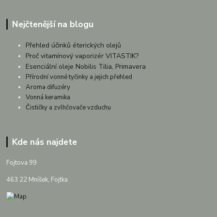
Nejčtenější na blogu
Přehled účinků éterických olejů
Proč vitamínový vaporizér VITASTIK?
Esenciální oleje Nobilis Tilia, Primavera
Přírodní vonné tyčinky a jejich přehled
Aroma difuzéry
Vonná keramika
Čističky a zvlhčovače vzduchu
Kde nás najdete
Fojtova 99
463 22 Mníšek, Fojtka