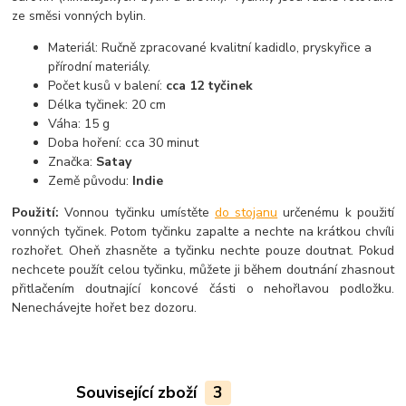
ze směsi vonných bylin.
Materiál: Ručně zpracované kvalitní kadidlo, pryskyřice a
přírodní materiály.
Počet kusů v balení:
cca 12 tyčinek
Délka tyčinek: 20 cm
Váha: 15 g
Doba hoření: cca 30 minut
Značka:
Satay
Země původu:
Indie
Použití:
Vonnou tyčinku umístěte
do stojanu
určenému k použití
vonných tyčinek. Potom tyčinku zapalte a nechte na krátkou chvíli
rozhořet. Oheň zhasněte a tyčinku nechte pouze doutnat. Pokud
nechcete použít celou tyčinku, můžete ji během doutnání zhasnout
přitlačením doutnající koncové části o nehořlavou podložku.
Nenechávejte hořet bez dozoru.
Související zboží
3