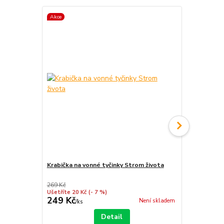
Akce
Akce
Krabička na vonné tyčinky Strom života
Stojan na vo
srdce - Andě
269 Kč
199 Kč
Ušetříte 20 Kč
(- 7 %)
Ušetříte 40 K
249 Kč
159 Kč
Není skladem
/
ks
/
ks
Detail