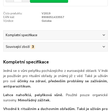
Číslo produktu:
V2019
EAN kód:
8906051433557
Výrobce:
Goloka
Kompletní specifikace
Související zboží
3
Kompletní specifikace
Jedná se o vůni pelyňku pocházejícího z euroasijské oblasti. V Indii
je používán pro rituální obřady, je známý již z véd. Také je užíván
pro své
účinky na zdraví, především problémy se zažíváním,
antiparazitikum.
Lehce nahořklá, pelyňková vůně.
Použité pouze organické
suroviny.
Mimořádný zážitek.
Vhodné k rituálním a duchovním obřadům. Také je užíván pro