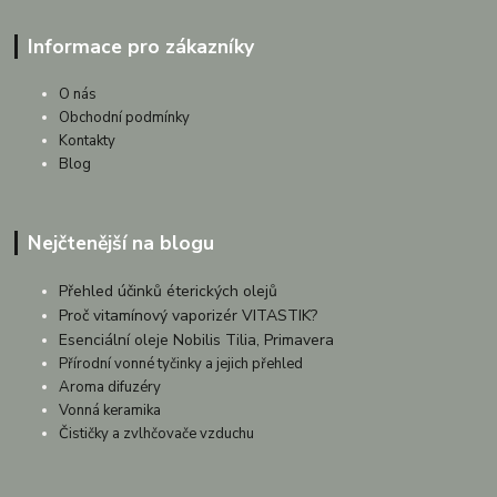
Informace pro zákazníky
O nás
Obchodní podmínky
Kontakty
Blog
Nejčtenější na blogu
Přehled účinků éterických olejů
Proč vitamínový vaporizér VITASTIK?
Esenciální oleje Nobilis Tilia, Primavera
Přírodní vonné tyčinky a jejich přehled
Aroma difuzéry
Vonná keramika
Čističky a zvlhčovače vzduchu