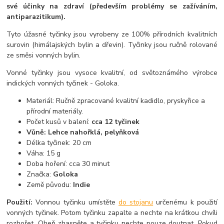
své účinky na zdraví (především problémy se zažíváním,
antiparazitikum).
Tyto úžasné tyčinky jsou vyrobeny ze 100% přírodních kvalitních
surovin (himálajských bylin a dřevin). Tyčinky jsou ručně rolované
ze směsi vonných bylin.
Vonné tyčinky jsou vysoce kvalitní, od světoznámého výrobce
indických vonných tyčinek - Goloka.
Materiál: Ručně zpracované kvalitní kadidlo, pryskyřice a
přírodní materiály.
Počet kusů v balení:
cca 12 tyčinek
Vůně: Lehce nahořklá, pelyňková
Délka tyčinek: 20 cm
Váha: 15 g
Doba hoření: cca 30 minut
Značka:
Goloka
Země původu:
Indie
Použití:
Vonnou tyčinku umístěte
do stojanu
určenému k použití
vonných tyčinek. Potom tyčinku zapalte a nechte na krátkou chvíli
rozhořet. Oheň zhasněte a tyčinku nechte pouze doutnat. Pokud