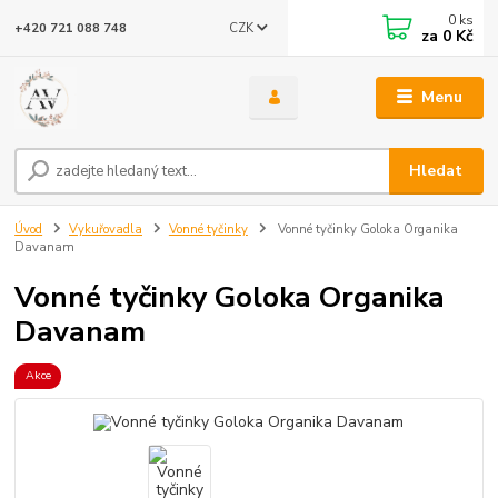
0
ks
CZK
+420 721 088 748
za
0 Kč
Menu
Hledat
Úvod
Vykuřovadla
Vonné tyčinky
Vonné tyčinky Goloka Organika
Davanam
Vonné tyčinky Goloka Organika
Davanam
Akce