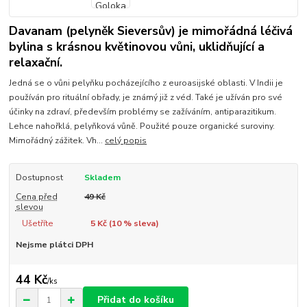
Davanam (pelyněk Sieversův) je mimořádná léčivá
bylina s krásnou květinovou vůni, uklidňující a
relaxační.
Jedná se o vůni pelyňku pocházejícího z euroasijské oblasti. V Indii je
používán pro rituální obřady, je známý již z véd. Také je užíván pro své
účinky na zdraví, především problémy se zažíváním, antiparazitikum.
Lehce nahořklá, pelyňková vůně. Použité pouze organické suroviny.
Mimořádný zážitek. Vh...
celý popis
Dostupnost
Skladem
Cena před
49 Kč
slevou
Ušetříte
5 Kč (
10
% sleva)
Nejsme plátci DPH
44 Kč
/
ks
Přidat do košíku