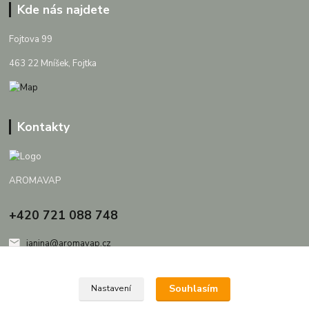
Kde nás najdete
Fojtova 99
463 22 Mníšek, Fojtka
Kontakty
AROMAVAP
+420 721 088 748
janina@aromavap.cz
Souhlasím
Nastavení