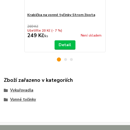
Krabička na vonné tyčinky Strom života
Stojan na vo
srdce - Andě
269 Kč
199 Kč
Ušetříte 20 Kč
(- 7 %)
Ušetříte 40 K
249 Kč
159 Kč
Není skladem
/
ks
/
ks
Detail
Zboží zařazeno v kategoriích
Vykuřovadla
Vonné tyčinky