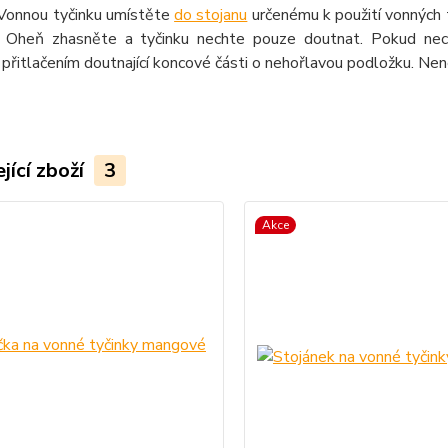
Vonnou tyčinku umístěte
do stojanu
určenému k použití vonných t
. Oheň zhasněte a tyčinku nechte pouze doutnat. Pokud nech
přitlačením doutnající koncové části o nehořlavou podložku. Ne
jící zboží
3
Akce