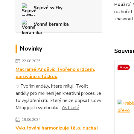
Použití:
Sojové svíčky
rozhořet
zhasnout 
Vonná keramika
Novinky
Souvise
22.08.2025
Akce
Macramé Andělé: Tvořeno srdcem,
darováno s láskou
✨ Tvořím anděly, které miluji. Tvořit
anděly pro mě není jen kreativní proces. Je
to vyjádření citu, který nelze popsat slovy.
Miluji jejich symboliku...
číst celé
19.06.2024
Vykuřování harmonizuje tělo, ducha i