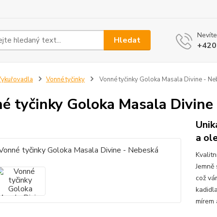
Nevíte
Hledat
+420
ykuřovadla
Vonné tyčinky
Vonné tyčinky Goloka Masala Divine - N
é tyčinky Goloka Masala Divine
Unik
a ol
Kvalitn
Jemně s
což vá
kadidl
mírem 