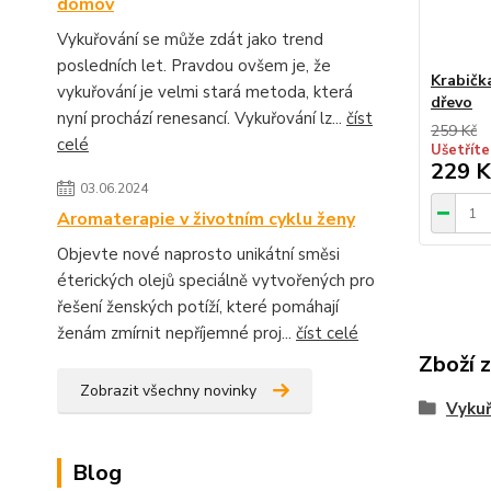
domov
Vykuřování se může zdát jako trend
posledních let. Pravdou ovšem je, že
Krabičk
vykuřování je velmi stará metoda, která
dřevo
nyní prochází renesancí. Vykuřování lz...
číst
259 Kč
celé
Ušetříte
229 K
03.06.2024
Aromaterapie v životním cyklu ženy
Objevte nové naprosto unikátní směsi
éterických olejů speciálně vytvořených pro
řešení ženských potíží, které pomáhají
ženám zmírnit nepříjemné proj...
číst celé
Zboží 
Zobrazit všechny novinky
Vyku
Blog