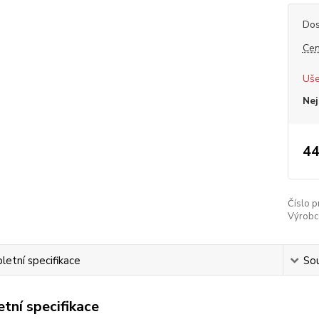
Dos
Cen
Uše
Nej
44
Číslo p
Výrobc
etní specifikace
Sou
tní specifikace