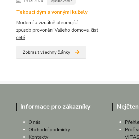
19.09.2024
Vykuřovadla
Tekoucí dým s vonnými kužely
Moderní a vizuálně ohromující
způsob provonění Vašeho domova.
číst
celé
Zobrazit všechny články
Informace pro zákazníky
Nejčten
Přehle
O nás
Proč v
Obchodní podmínky
VITAS
Kontakty