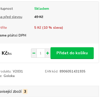
tupnost
Skladem
a před slevou
49 Kč
tříte
5 Kč (
10
% sleva)
sme plátci DPH
 Kč
Přidat do košíku
/
ks
roduktu:
V2031
EAN kód:
8906051431935
e:
Goloka
visející zboží
3