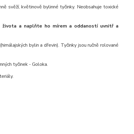
mně svěží, květinově bylinné tyčinky. Neobsahuje toxické
 života a naplňte ho mírem a oddaností uvnitř a
himálajských bylin a dřevin). Tyčinky jsou ručně rolované
nných tyčinek - Goloka.
eriály.