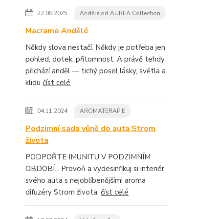
22.08.2025
Andělé od AUREA Collection
Macrame Andělé
Někdy slova nestačí. Někdy je potřeba jen
pohled, dotek, přítomnost. A právě tehdy
přichází anděl — tichý posel lásky, světla a
klidu
číst celé
04.11.2024
AROMATERAPIE
Podzimní sada vůně do auta Strom
života
PODPOŘTE IMUNITU V PODZIMNÍM
OBDOBÍ... Provoň a vydesinfikuj si interiér
svého auta s nejoblíbenějšími aroma
difuzéry Strom života.
číst celé