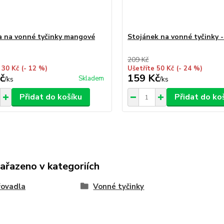
a na vonné tyčinky mangové
Stojánek na vonné tyčinky -
209 Kč
 30 Kč
(- 12 %)
Ušetříte 50 Kč
(- 24 %)
č
159 Kč
Skladem
/
ks
/
ks
Přidat do košíku
Přidat do ko
zařazeno v kategoriích
řovadla
Vonné tyčinky