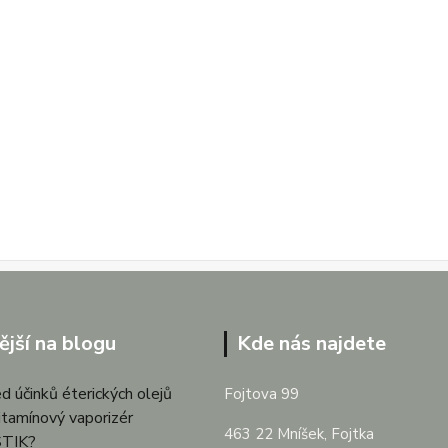
ější na blogu
Kde nás najdete
d účinků éterických olejů
Fojtova 99
itamínový vaporizér
463 22 Mníšek, Fojtka
TIK?