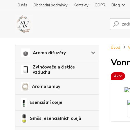
O nás
Obchodní podmínky
Kontakty
GDPR
Blog
Úvod
V
Aroma difuzéry
Vonn
Zvlhčovače a čističe
vzduchu
Akce
Aroma lampy
Esenciální oleje
Směsi esenciálních olejů