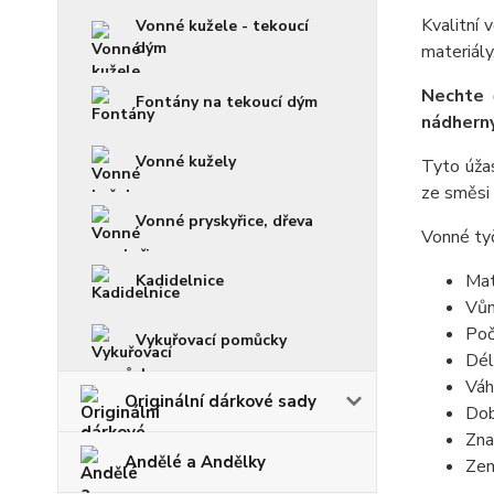
Kvalitní
Vonné kužele - tekoucí
dým
materiály
Nechte 
Fontány na tekoucí dým
nádhern
Vonné kužely
Tyto úžas
ze směsi 
Vonné pryskyřice, dřeva
Vonné tyč
Mat
Kadidelnice
Vů
Poč
Vykuřovací pomůcky
Dél
Váh
Originální dárkové sady
Dob
Zna
Andělé a Andělky
Zem