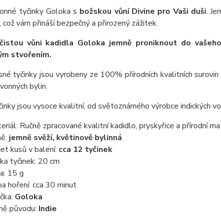
 vonné tyčinky Goloka s
božskou vůní Divine pro Vaši duši
. Je
, což vám přináší bezpečný a přirozený zážitek.
čistou vůni kadidla Goloka jemně proniknout do vašeho
ým stvořením.
né tyčinky jsou vyrobeny ze 100% přírodních kvalitních surovin (
vonných bylin.
inky jsou vysoce kvalitní, od světoznámého výrobce indických vo
eriál: Ručně zpracované kvalitní kadidlo, pryskyřice a přírodní mat
ně:
jemně svěží, květinově bylinná
et kusů v balení:
cca 12 tyčinek
ka tyčinek: 20 cm
a: 15 g
a hoření: cca 30 minut
čka:
Goloka
ě původu:
Indie