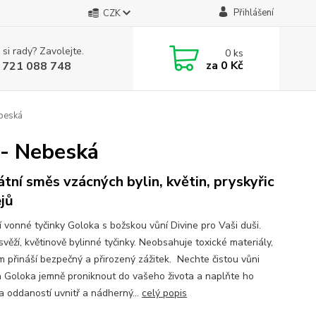
Přihlášení
CZK
 si rady? Zavolejte.
0
ks
za
0 Kč
 721 088 748
ebeská
 - Nebeská
átní směs vzácných bylin, květin, pryskyřic
ejů
í vonné tyčinky Goloka s božskou vůní Divine pro Vaši duši.
věží, květinově bylinné tyčinky. Neobsahuje toxické materiály,
m přináší bezpečný a přirozený zážitek. Nechte čistou vůni
a Goloka jemně proniknout do vašeho života a naplňte ho
a oddaností uvnitř a nádherný...
celý popis