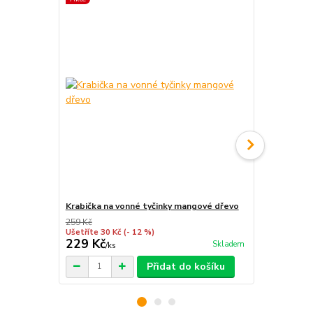
Krabička na vonné tyčinky mangové dřevo
Stojánek na 
259 Kč
209 Kč
Ušetříte 30 Kč
(- 12 %)
Ušetříte 50 K
229 Kč
159 Kč
Skladem
/
ks
/
ks
Přidat do košíku