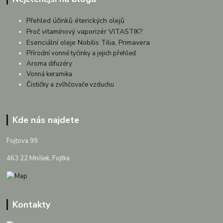
Přehled účinků éterických olejů
Proč vitamínový vaporizér VITASTIK?
Esenciální oleje Nobilis Tilia, Primavera
Přírodní vonné tyčinky a jejich přehled
Aroma difuzéry
Vonná keramika
Čističky a zvlhčovače vzduchu
Kde nás najdete
Fojtova 99
463 22 Mníšek, Fojtka
Kontakty