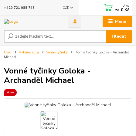
0
ks
CZK
+420 721 088 748
za
0 Kč
Menu
Hledat
Úvod
Vykuřovadla
Vonné tyčinky
Vonné tyčinky Goloka - Archanděl
Michael
Vonné tyčinky Goloka -
Archanděl Michael
Akce