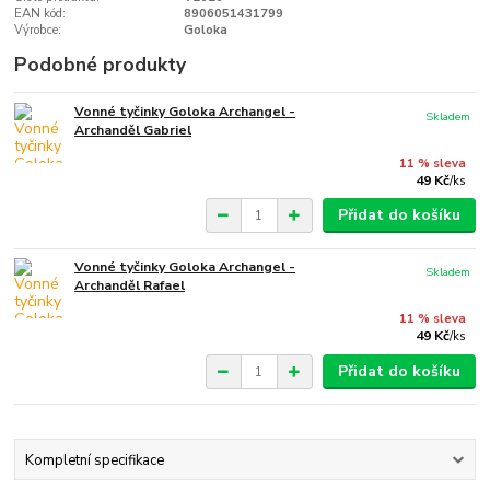
EAN kód:
8906051431799
Výrobce:
Goloka
Podobné produkty
Vonné tyčinky Goloka Archangel -
Skladem
Archanděl Gabriel
11 % sleva
49 Kč
/
ks
Přidat do košíku
Vonné tyčinky Goloka Archangel -
Skladem
Archanděl Rafael
11 % sleva
49 Kč
/
ks
Přidat do košíku
Kompletní specifikace