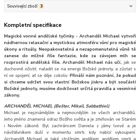
Související zboží
3
Kompletní specifikace
Magické vonné andělské tyčinky - Archanděl Michael vytvoří
nádhernou relaxační a mystickou atmosféru vůní pro magické
úkony a rituály. Neopakovatelná a nezapomenutelná vůně tě
zanese do mlžné říše fantazie, kde za závojem mlh se
rozprostírá andělská říše. Archanděl Michael nás učí,
jak se
duchovně očistit, naladit se na energii Božské jednoty, a zůstat s
ní ve spojení, ať se děje cokoliv.
Přináší nám poznání, že pokud
si chceme udržet svou vlastní Božskou jiskru a být součástí
Božské jednoty, musíme dodržovat určitá pravidla a vesmírné
zákony.
ARCHANDĚL MICHAEL (Bešter, Mikail, Sabbathiel
)
Michael je nejznámějším a nejmocnějším ze všech archandělů.
Jeho jméno znamená odraz Božího světla a je zmiňován ve Starém
i Novém zákoně. Byl zachráncem Daniela z jámy lvové a je
návštěvníkem duší v momentu smrti, kdy nabízí vykoupení.
Archanděl Michael je také strážným andělem, andělem smrti a