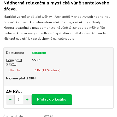
Nádherná relaxační a mystická vůně santalového
dřeva.
Magické vonné andělské tyčinky - Archanděl Michael vytvoří nádhernou
relaxační a mystickou atmosféru vůní pro magické úkony a rituály.
Neopakovatelná a nezapomenutelná vůně tě zanese do mlžné říše
fantazie, kde za závojem mlh se rozprostírá andělská říše. Archanděl
Michael nás učí, jak se duchovně o...
celý popis
Dostupnost
Skladem
Cena před
55 Kč
slevou
Ušetříte
6 Kč (
11
% sleva)
Nejsme plátci DPH
49 Kč
/
ks
Přidat do košíku
Číslo produktu:
V2026