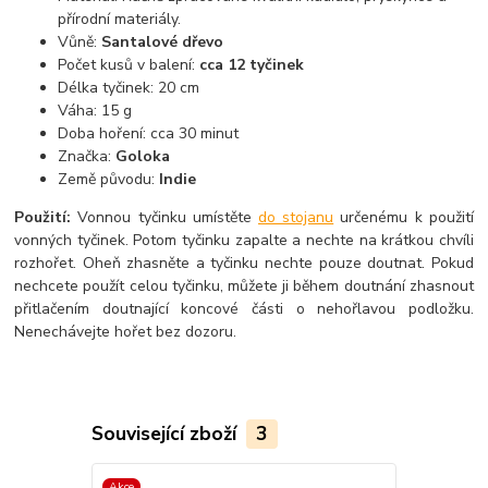
přírodní materiály.
Vůně:
Santalové dřevo
Počet kusů v balení:
cca 12 tyčinek
Délka tyčinek: 20 cm
Váha: 15 g
Doba hoření: cca 30 minut
Značka:
Goloka
Země původu:
Indie
Použití:
Vonnou tyčinku umístěte
do stojanu
určenému k použití
vonných tyčinek. Potom tyčinku zapalte a nechte na krátkou chvíli
rozhořet. Oheň zhasněte a tyčinku nechte pouze doutnat. Pokud
nechcete použít celou tyčinku, můžete ji během doutnání zhasnout
přitlačením doutnající koncové části o nehořlavou podložku.
Nenechávejte hořet bez dozoru.
Související zboží
3
Akce
Akce