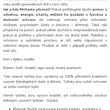
coby anděl spravedlnosti drží v ruce váhy.
Jak a kdy Michaela přivolat?
Pokud potřebujete akutní
pomoc s
odvahou, energie, vitality, můžete ho požádat o fyzickou a
duchovní ochranu
(to zahrnuje ochranu před nehodami,
zločinem, psychickými útoky a dokonce i démony). Také rád
přispěchá na pomoc, pokud někde dochází k nespravedlnosti nebo
pokud je potřeba s přechodem duše na druhý břeh. Pomáhá s
ochranou a vyčistěním prostoru, je též velmi nápomocný v
nalezení smyslu života. Používá se také v případě potřeby vidět
naši víru.
Den v týdnu: neděle
Kámen: Safír. Sodalit, lapis lazuli, modrý avanturín.
Tyto úžasné tyčinky jsou vyrobeny ze 100% přírodních kvalitních
surovin (himálajských bylin a dřevin). Tyčinky jsou ručně rolované
ze směsi vonných bylin.
Vonné tyčinky jsou vysoce kvalitní, od světoznámého výrobce
indických vonných tyčinek - Goloka.
Materiál: Ručně zpracované kvalitní kadidlo, pryskyřice a