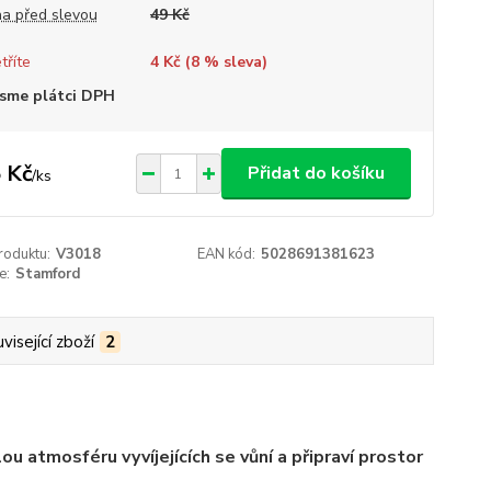
a před slevou
49 Kč
tříte
4 Kč (
8
% sleva)
sme plátci DPH
 Kč
Přidat do košíku
/
ks
roduktu:
V3018
EAN kód:
5028691381623
e:
Stamford
visející zboží
2
ou atmosféru vyvíjejících se vůní a připraví prostor