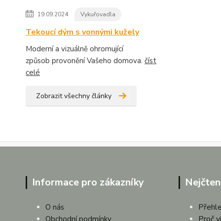
19.09.2024
Vykuřovadla
Tekoucí dým s vonnými kužely
Moderní a vizuálně ohromující
způsob provonění Vašeho domova.
číst
celé
Zobrazit všechny články
Informace pro zákazníky
Nejčten
Přehle
O nás
Proč v
Obchodní podmínky