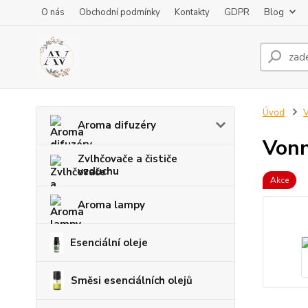
O nás
Obchodní podmínky
Kontakty
GDPR
Blog
Úvod
V
Aroma difuzéry
Vonn
Zvlhčovače a čističe
vzduchu
Akce
Aroma lampy
Esenciální oleje
Směsi esenciálních olejů