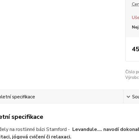
Cen
Uše
Nej
45
Číslo p
Výrobc
etní specifikace
Sou
tní specifikace
ely na rostlinné bázi Stamford -
Levandule.... navodí dokonal
aci, jógová cvičení či relaxaci.