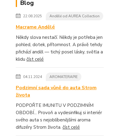
Blog
22.08.2025
Andělé od AUREA Collection
Macrame Andělé
Někdy slova nestačí. Někdy je potřeba jen
pohled, dotek, přítomnost. A právě tehdy
přichází anděl — tichý posel lásky, světla a
klidu
číst celé
04.11.2024
AROMATERAPIE
Podzimní sada vůně do auta Strom
života
PODPOŘTE IMUNITU V PODZIMNÍM
OBDOBÍ... Provoň a vydesinfikuj si interiér
svého auta s nejoblíbenějšími aroma
difuzéry Strom života.
číst celé