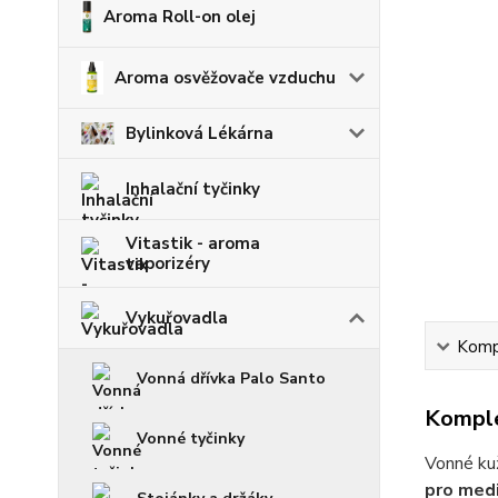
Aroma Roll-on olej
Aroma osvěžovače vzduchu
Bylinková Lékárna
Inhalační tyčinky
Vitastik - aroma
vaporizéry
Vykuřovadla
Kompl
Vonná dřívka Palo Santo
Komple
Vonné tyčinky
Vonné kuž
pro medit