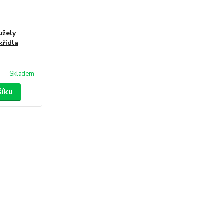
užely
křídla
Skladem
šíku