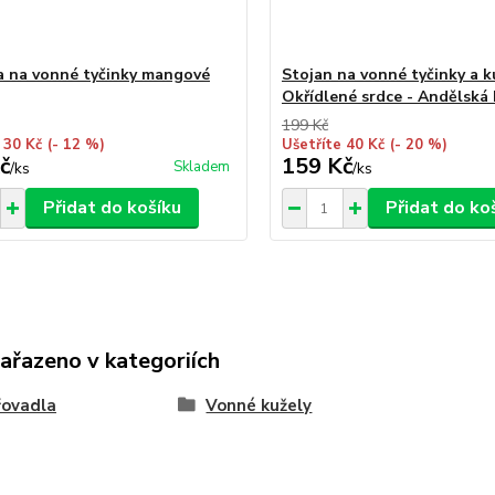
a na vonné tyčinky mangové
Stojan na vonné tyčinky a k
Okřídlené srdce - Andělská 
199 Kč
 30 Kč
(- 12 %)
Ušetříte 40 Kč
(- 20 %)
č
159 Kč
Skladem
/
ks
/
ks
Přidat do košíku
Přidat do ko
zařazeno v kategoriích
řovadla
Vonné kužely