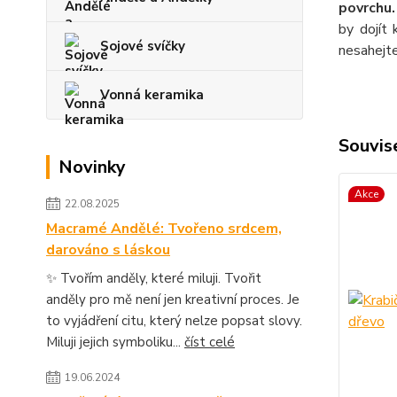
povrchu.
by dojít
Sojové svíčky
nesahejte
Vonná keramika
Souvise
Novinky
Akce
22.08.2025
Macramé Andělé: Tvořeno srdcem,
darováno s láskou
✨ Tvořím anděly, které miluji. Tvořit
anděly pro mě není jen kreativní proces. Je
to vyjádření citu, který nelze popsat slovy.
Miluji jejich symboliku...
číst celé
19.06.2024