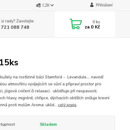
Přihlášení
CZK
 si rady? Zavolejte.
0
ks
za
0 Kč
 721 088 748
 15ks
kužely na rostlinné bázi Stamford - Levandule.... navodí
ou atmosféru vyvíjejících se vůní a připraví prostor pro
i, jógová cvičení či relaxaci. uklidňuje při nespavosti,
ch hlavy, migréně, chřipce, dýchacích obtížích snižuje krevní
inná proti molům Aroma: uklid...
celý popis
tupnost
Skladem