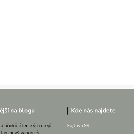
ější na blogu
Kde nás najdete
d účinků éterických olejů
Fojtova 99
itamínový vaporizér