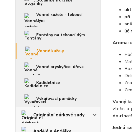
Stojánky a držáky
ukl
Vonné kužele - tekoucí
při
dým
sni
úči
Fontány na tekoucí dým
Aroma:
u
Vonné kužely
Poč
Mat
Vonné pryskyřice, dřeva
Roz
Dob
Zna
Kadidelnice
Zem
Vykuřovací pomůcky
Vonný k
vteřin a
Originální dárkové sady
doutnat
Jedná s
Andělé a Andělky