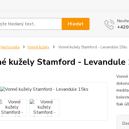
Nevíte
Hledat
+420
ykuřovadla
Vonné kužely
Vonné kužely Stamford - Levandule 15ks
é kužely Stamford - Levandule
Vonné 
dokonal
meditac
boleste
tlak úč
Dos