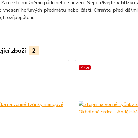
Zamezte možnému pádu nebo shození. Nepoužívejte
v blízko
 k vnesení hořlavých předmětů nebo částí. Chraňte před dětmi 
, hrozí popálení.
jící zboží
2
Akce