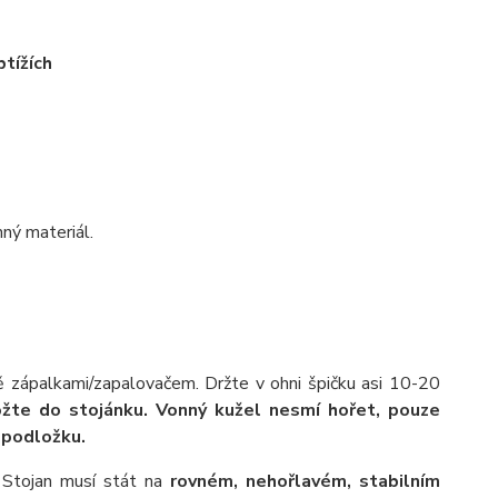
btížích
nný materiál.
ě zápalkami/zapalovačem. Držte v ohni špičku asi 10-20
ožte do stojánku.
Vonný kužel nesmí hořet, pouze
 podložku.
Stojan musí stát na
rovném, nehořlavém, stabilním