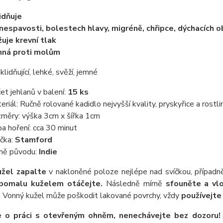
idňuje
 nespavosti, bolestech hlavy, migréně, chřipce, dýchacích o
žuje krevní tlak
nná proti molům
klidňující, lehké, svěží, jemné
et jehlanů v balení:
15 ks
eriál: Ručně rolované kadidlo nejvyšší kvality, pryskyřice a rostli
měry: výška 3cm x šířka 1cm
a hoření: cca 30 minut
čka:
Stamford
ě původu:
Indie
užel zapalte
v nakloněné poloze nejlépe nad svíčkou, případn
pomalu kuželem otáčejte.
Následně mírně
sfouněte a vl
!
Vonný kužel může poškodit lakované povrchy, vždy
používejte
e o práci s otevřeným ohněm, nenechávejte bez dozoru!