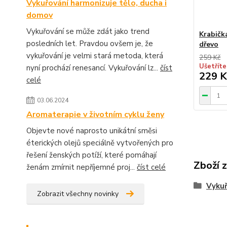
Vykuřování harmonizuje tělo, ducha i
domov
Vykuřování se může zdát jako trend
Krabičk
posledních let. Pravdou ovšem je, že
dřevo
vykuřování je velmi stará metoda, která
259 Kč
Ušetříte
nyní prochází renesancí. Vykuřování lz...
číst
229 K
celé
03.06.2024
Aromaterapie v životním cyklu ženy
Objevte nové naprosto unikátní směsi
éterických olejů speciálně vytvořených pro
řešení ženských potíží, které pomáhají
Zboží 
ženám zmírnit nepříjemné proj...
číst celé
Vyku
Zobrazit všechny novinky