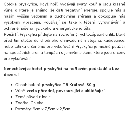
Goloka pryskyřice, když hoří, vydávají svatý kouř a jsou krásné
vůně, o které je známo, že čistí negativní energie, spojuje nás s
naším vyšším vědomím a duchovními sférami a obklopuje nás
vysokými vibracemi. Používají se také k léčení, vyrovnávání a
ochraně našeho fyzického a energetického těla.
Použití:
Pryskyřici přidejte na rozhořený rychlozápalný uhlík, který
před tím uložte do vhodného ohnivzdorném stojanu, kadidelnice,
nebo talířku určenému pro vykuřování. Pryskyřici je možné použít i
na speciálních aroma lampách s jemným sítkem, které jsou určeny
pro vykuřování.
Nenechávejte hořet pryskyřici na hořlavém podkladě a bez
dozoru!
Obsah balení:
pryskyřice Tři Králové 30 g
.
Vůně:
zcela přírodní, povzbuzující a uklidňující.
Země původu: Indie
Značka: Goloka
Rozměry: 9cm x 7,5cm x 2,5cm