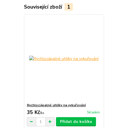
Související zboží
1
Rychlozápalné uhlíky na vykuřování
35 Kč
Skladem
/
ks
Přidat do košíku