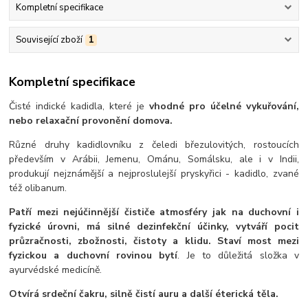
Kompletní specifikace
Související zboží
1
Kompletní specifikace
Čisté indické kadidla, které je
vhodné pro účelné vykuřování,
nebo relaxační provonění domova.
Různé druhy kadidlovníku z čeledi březulovitých, rostoucích
především v Arábii, Jemenu, Ománu, Somálsku, ale i v Indii,
produkují nejznámější a nejproslulejší pryskyřici - kadidlo, zvané
též olibanum.
Patří mezi nejúčinnější čističe atmosféry jak na duchovní i
fyzické úrovni, má silné dezinfekční účinky, vytváří pocit
průzračnosti, zbožnosti, čistoty a klidu. Staví most mezi
fyzickou a duchovní rovinou bytí
. Je to důležitá složka v
ayurvédské medicíně.
Otvírá srdeční čakru, silně čistí auru a další éterická těla.