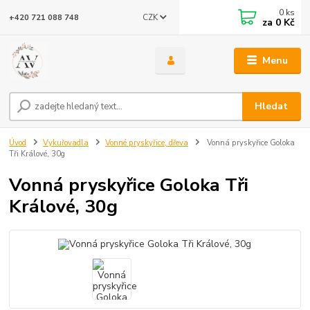
0
ks
CZK
+420 721 088 748
za
0 Kč
Menu
Hledat
Úvod
Vykuřovadla
Vonné pryskyřice, dřeva
Vonná pryskyřice Goloka
Tři Králové, 30g
Vonná pryskyřice Goloka Tři
Králové, 30g