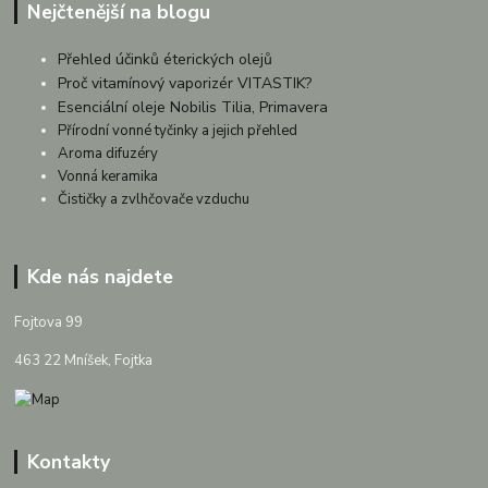
Nejčtenější na blogu
Přehled účinků éterických olejů
Proč vitamínový vaporizér VITASTIK?
Esenciální oleje Nobilis Tilia, Primavera
Přírodní vonné tyčinky a jejich přehled
Aroma difuzéry
Vonná keramika
Čističky a zvlhčovače vzduchu
Kde nás najdete
Fojtova 99
463 22 Mníšek, Fojtka
Kontakty