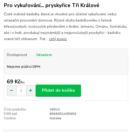
Pro vykuřování... pryskyřice Tři Králové
Čisté indické kadidla, které je vhodné pro účelné vykuřování, nebo
relaxační provonění domova. Různé druhy kadidlovníku z čeledi
březulovitých, rostoucích především v Arábii, Jemenu, Ománu, Somálsku,
ale i v Indii, produkují nejznámější a nejproslulejší pryskyřici - kadidlo,
zvané též olibanum. Pat...
celý popis
Dostupnost
Skladem
Nejsme plátci DPH
69 Kč
/
ks
Přidat do košíku
Číslo produktu:
V6011
EAN kód:
8906051435650
Výrobce:
Goloka