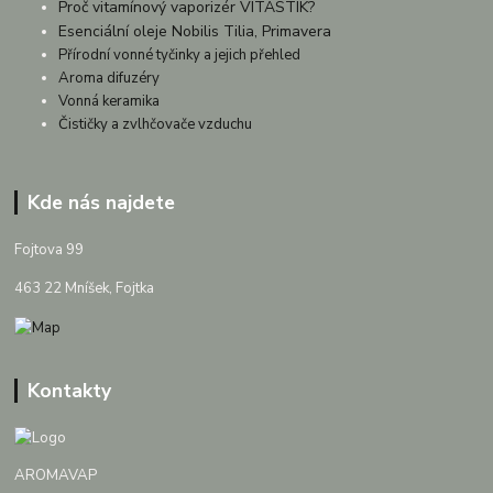
Proč vitamínový vaporizér VITASTIK?
Esenciální oleje Nobilis Tilia, Primavera
Přírodní vonné tyčinky a jejich přehled
Aroma difuzéry
Vonná keramika
Čističky a zvlhčovače vzduchu
Kde nás najdete
Fojtova 99
463 22 Mníšek, Fojtka
Kontakty
AROMAVAP