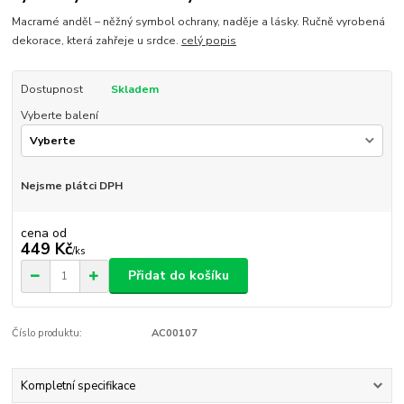
Macramé anděl – něžný symbol ochrany, naděje a lásky. Ručně vyrobená
dekorace, která zahřeje u srdce.
celý popis
Dostupnost
Skladem
Vyberte balení
Nejsme plátci DPH
cena od
449 Kč
/
ks
Přidat do košíku
Číslo produktu:
AC00107
Kompletní specifikace