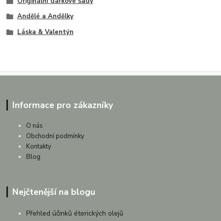
Originální dárkové sady
Andělé a Andělky
Láska & Valentýn
Informace pro zákazníky
O nás
Obchodní podmínky
Kontakty
Blog
Nejčtenější na blogu
Přehled účinků éterických olejů