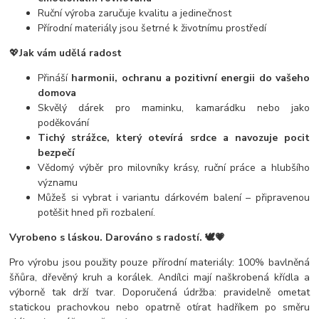
Ruční výroba zaručuje kvalitu a jedinečnost
Přírodní materiály jsou šetrné k životnímu prostředí
💖
Jak vám udělá radost
Přináší
harmonii, ochranu a pozitivní energii do vašeho
domova
Skvělý dárek pro maminku, kamarádku nebo jako
poděkování
Tichý strážce, který otevírá srdce a navozuje pocit
bezpečí
Vědomý výběr pro milovníky krásy, ruční práce a hlubšího
významu
Můžeš si vybrat i variantu dárkovém balení – připravenou
potěšit hned při rozbalení.
Vyrobeno s láskou. Darováno s radostí. 🕊️💗
Pro výrobu jsou použity pouze přírodní materiály: 100% bavlněná
šňůra, dřevěný kruh a korálek. Andílci mají naškrobená křídla a
výborně tak drží tvar. Doporučená údržba: pravidelně ometat
statickou prachovkou nebo opatrně otírat hadříkem po směru