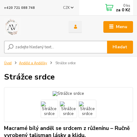
0
ks
CZK
+420 721 088 748
za
0 Kč
Menu
Hledat
Úvod
Andělé a Andělky
Strážce srdce
Strážce srdce
Macramé bílý anděl se srdcem z růženínu – Ručně
vyrobený talisman lásky a klidu.