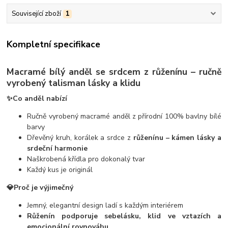
Související zboží
1
Kompletní specifikace
Macramé bílý anděl se srdcem z růženínu – ručně
vyrobený talisman lásky a klidu
✨Co anděl nabízí
Ručně vyrobený macramé anděl z přírodní 100% bavlny bílé
barvy
Dřevěný kruh, korálek a srdce z
růženínu – kámen lásky a
srdeční harmonie
Naškrobená křídla pro dokonalý tvar
Každý kus je originál
💎Proč je výjimečný
Jemný, elegantní design ladí s každým interiérem
Růženín podporuje sebelásku, klid ve vztazích a
emocionální rovnováhu