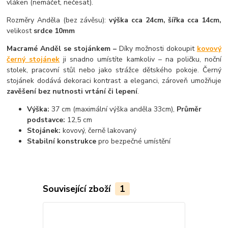
vláken (nemáčet, nečesat).
Rozměry Anděla (bez závěsu):
výška cca 24cm, šířka cca 14cm,
velikost
srdce 10mm
Macramé Anděl se stojánkem –
Díky možnosti dokoupit
kovový
černý stojánek
ji snadno umístíte kamkoliv – na poličku, noční
stolek, pracovní stůl nebo jako strážce dětského pokoje. Černý
stojánek dodává dekoraci kontrast a eleganci, zároveň umožňuje
zavěšení bez nutnosti vrtání či lepení
.
Výška:
37 cm (maximální výška anděla 33cm),
Průměr
podstavce:
12,5 cm
Stojánek:
kovový, černě lakovaný
Stabilní konstrukce
pro bezpečné umístění
Související zboží
1