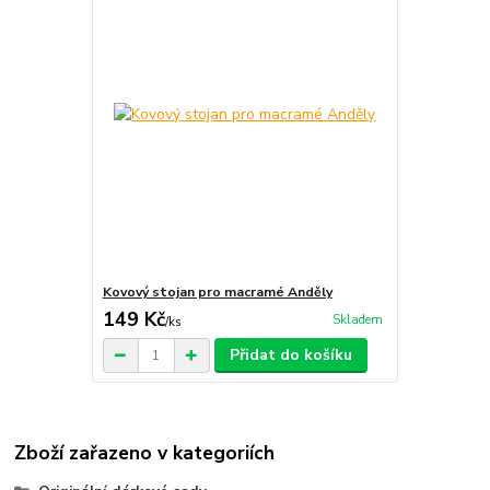
Kovový stojan pro macramé Anděly
149 Kč
Skladem
/
ks
Přidat do košíku
Zboží zařazeno v kategoriích