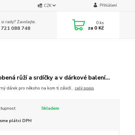
Přihlášení
CZK
 si rady? Zavolejte.
0
ks
za
0 Kč
 721 088 748
bená růží a srdíčky a v dárkové balení...
ný dárek pro někoho na kom ti záleží...
celý popis
tupnost
Skladem
sme plátci DPH