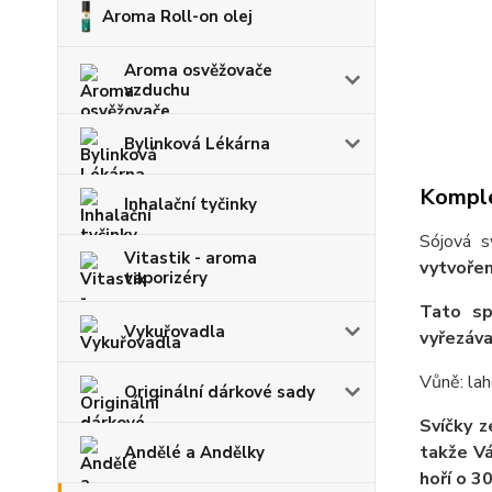
Aroma Roll-on olej
Aroma osvěžovače
vzduchu
Bylinková Lékárna
Komple
Inhalační tyčinky
Sójová s
Vitastik - aroma
vytvořen
vaporizéry
Tato sp
Vykuřovadla
vyřezáva
Vůně: lah
Originální dárkové sady
Svíčky z
takže V
Andělé a Andělky
hoří o 3