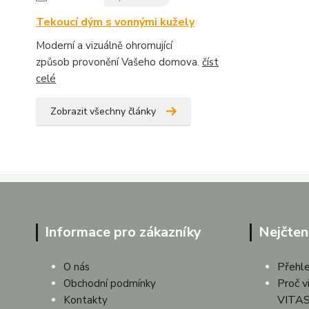
Tekoucí dým s vonnými kužely
Moderní a vizuálně ohromující
způsob provonění Vašeho domova.
číst
celé
Zobrazit všechny články
Informace pro zákazníky
Nejčten
Přehle
O nás
Proč v
Obchodní podmínky
VITAS
Kontakty