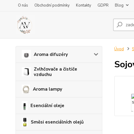
O nás
Obchodní podmínky
Kontakty
GDPR
Blog
Úvod
S
Aroma difuzéry
Sojo
Zvlhčovače a čističe
vzduchu
Aroma lampy
Esenciální oleje
Směsi esenciálních olejů