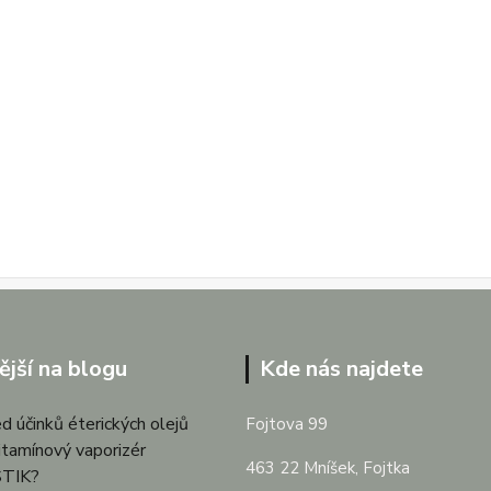
ější na blogu
Kde nás najdete
d účinků éterických olejů
Fojtova 99
itamínový vaporizér
463 22 Mníšek, Fojtka
TIK?