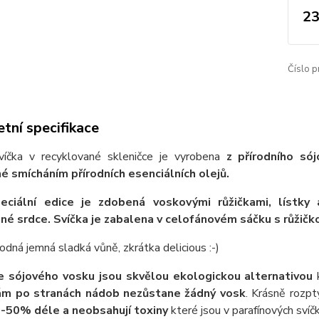
23
Číslo p
tní specifikace
víčka v recyklované skleničce je vyrobena
z přírodního só
é smícháním přírodních esenciálních olejů.
eciální edice je zdobená voskovými růžičkami, lístky
né srdce. Svíčka je zabalena v celofánovém sáčku s růžičk
odná jemná sladká vůně, zkrátka delicious :-)
e sójového vosku jsou skvělou ekologickou alternativou
k
ám po stranách nádob nezůstane žádný vosk
. Krásně rozpt
0-50% déle a neobsahují toxiny
které jsou v parafínových svíč