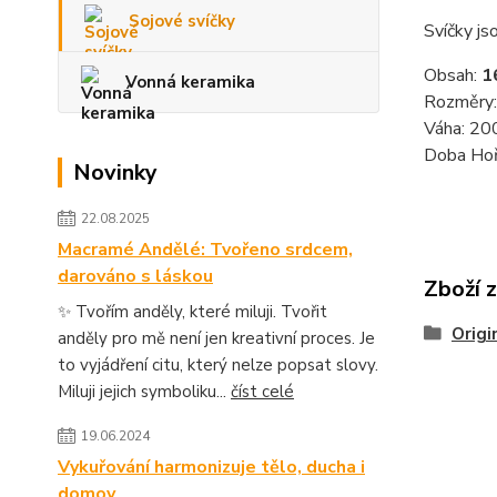
Sojové svíčky
Svíčky js
Obsah:
1
Vonná keramika
Rozměry:
Váha: 20
Doba Hoř
Novinky
22.08.2025
Macramé Andělé: Tvořeno srdcem,
darováno s láskou
Zboží 
✨ Tvořím anděly, které miluji. Tvořit
Origi
anděly pro mě není jen kreativní proces. Je
to vyjádření citu, který nelze popsat slovy.
Miluji jejich symboliku...
číst celé
19.06.2024
Vykuřování harmonizuje tělo, ducha i
domov