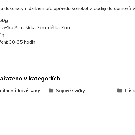
ou dokonalým dárkem pro opravdu kohokoliv, dodají do domovů Va
60g
 výška 8cm, šířka 7cm, délka 7cm
0g
ení: 30-35 hodin
zařazeno v kategoriích
nální dárkové sady
Sojové svíčky
Lásk