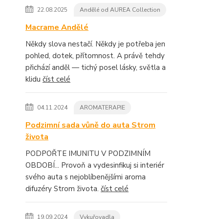
22.08.2025
Andělé od AUREA Collection
Macrame Andělé
Někdy slova nestačí. Někdy je potřeba jen
pohled, dotek, přítomnost. A právě tehdy
přichází anděl — tichý posel lásky, světla a
klidu
číst celé
04.11.2024
AROMATERAPIE
Podzimní sada vůně do auta Strom
života
PODPOŘTE IMUNITU V PODZIMNÍM
OBDOBÍ... Provoň a vydesinfikuj si interiér
svého auta s nejoblíbenějšími aroma
difuzéry Strom života.
číst celé
19.09.2024
Vykuřovadla