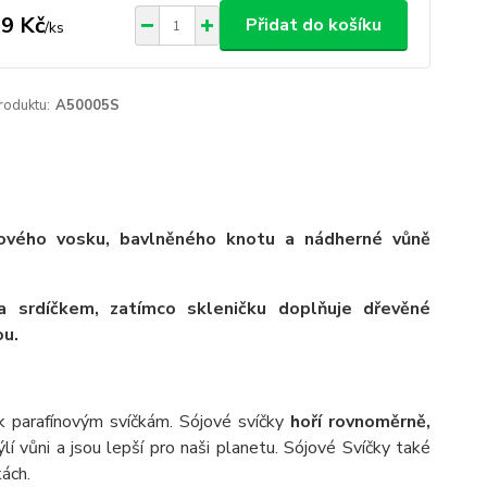
9 Kč
Přidat do košíku
/
ks
roduktu:
A50005S
jového vosku, bavlněného knotu a nádherné vůně
 a srdíčkem, zatímco skleničku doplňuje dřevěné
ou.
 parafínovým svíčkám. Sójové svíčky
hoří rovnoměrně,
ýlí vůni a jsou lepší pro naši planetu. Sójové Svíčky také
kách.