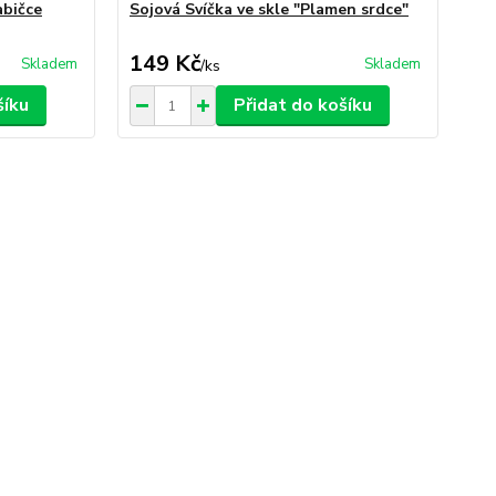
abičce
Sojová Svíčka ve skle "Plamen srdce"
149 Kč
Skladem
Skladem
/
ks
šíku
Přidat do košíku