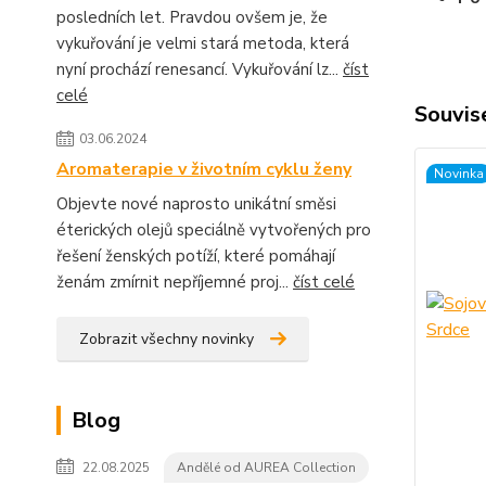
posledních let. Pravdou ovšem je, že
vykuřování je velmi stará metoda, která
nyní prochází renesancí. Vykuřování lz...
číst
celé
Souvise
03.06.2024
Aromaterapie v životním cyklu ženy
Novinka
Objevte nové naprosto unikátní směsi
éterických olejů speciálně vytvořených pro
řešení ženských potíží, které pomáhají
ženám zmírnit nepříjemné proj...
číst celé
Zobrazit všechny novinky
Blog
22.08.2025
Andělé od AUREA Collection