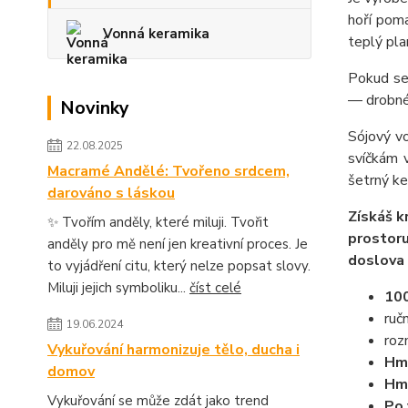
hoří poma
Vonná keramika
teplý plam
Pokud se
— drobné
Novinky
Sójový v
22.08.2025
svíčkám 
Macramé Andělé: Tvořeno srdcem,
šetrný ke
darováno s láskou
Získáš k
✨ Tvořím anděly, které miluji. Tvořit
prostoru
anděly pro mě není jen kreativní proces. Je
doslova 
to vyjádření citu, který nelze popsat slovy.
Miluji jejich symboliku...
číst celé
100
ruč
19.06.2024
roz
Vykuřování harmonizuje tělo, ducha i
Hmo
domov
Hmo
Vykuřování se může zdát jako trend
Po 