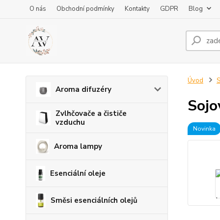
O nás
Obchodní podmínky
Kontakty
GDPR
Blog
Úvod
S
Aroma difuzéry
Sojo
Zvlhčovače a čističe
vzduchu
Novinka
Aroma lampy
Esenciální oleje
Směsi esenciálních olejů