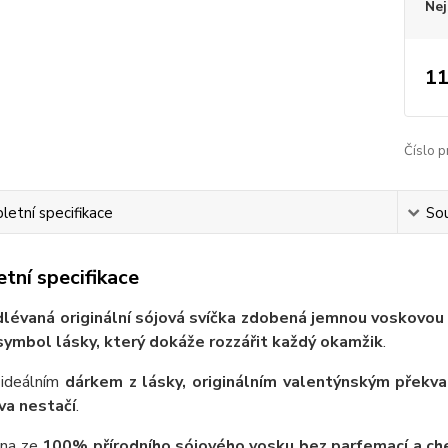
Nej
11
Číslo p
etní specifikace
Sou
tní specifikace
lévaná originální sójová svíčka zdobená jemnou voskovou r
symbol lásky, který dokáže rozzářit každý okamžik
.
 ideálním
dárkem z lásky, originálním valentýnským překv
va nestačí
.
ena ze
100% přírodního sójového vosku bez parfemací a ch