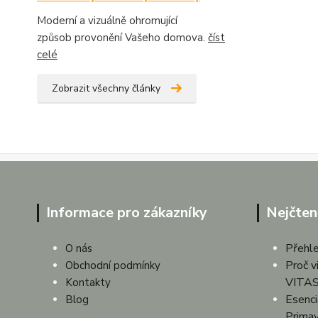
Moderní a vizuálně ohromující
způsob provonění Vašeho domova.
číst
celé
Zobrazit všechny články
Informace pro zákazníky
Nejčten
Přehle
O nás
Proč v
Obchodní podmínky
VITAS
Kontakty
Esenciá
Blog
Prima