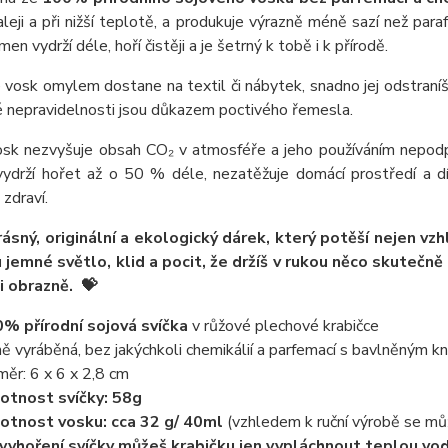
leji a při nižší teplotě, a produkuje výrazně méně sazí než parafí
en vydrží déle, hoří čistěji a je šetrný k tobě i k přírodě.
 vosk omylem dostane na textil či nábytek, snadno jej odstraní
 nepravidelnosti jsou důkazem poctivého řemesla.
osk nezvyšuje obsah CO₂ v atmosféře a jeho používáním nepod
vydrží hořet až o 50 % déle, nezatěžuje domácí prostředí a d
 zdraví.
rásný, originální a ekologický dárek, který potěší nejen v
 jemné světlo, klid a pocit, že držíš v rukou něco skutečn
i obrazně.
💝
% přírodní sojová svíčka
v růžové plechové krabičce
ně vyráběná, bez jakýchkoli chemikálií a parfemací s bavlněným 
měr: 6 x 6 x 2,8 cm
tnost svíčky: 58g
tnost vosku: cca 32 g/ 40ml
(vzhledem k ruční výrobě se můž
vyhoření svíčky můžeš krabičku jen vypláchnout teplou vodou