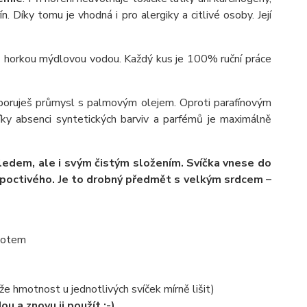
n. Díky tomu je vhodná i pro alergiky a citlivé osoby. Její
š horkou mýdlovou vodou. Každý kus je 100% ruční práce
poruješ průmysl s palmovým olejem. Oproti parafínovým
íky absenci syntetických barviv a parfémů je maximálně
zhledem, ale i svým čistým složením. Svíčka vnese do
ě poctivého. Je to drobný předmět s velkým srdcem –
knotem
e hmotnost u jednotlivých svíček mírně lišit)
 a znovu ji použít :-)