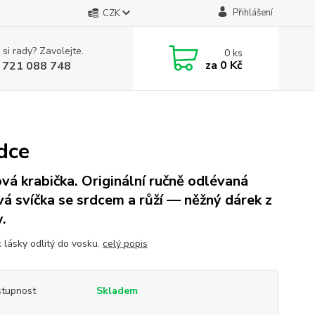
Přihlášení
CZK
 si rady? Zavolejte.
0
ks
za
0 Kč
 721 088 748
dce
vá krabička. Originální ručně odlévaná
vá svíčka se srdcem a růží — něžný dárek z
y.
 lásky odlitý do vosku.
celý popis
tupnost
Skladem