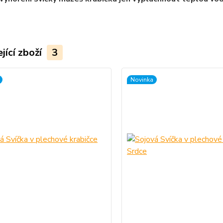
jící zboží
3
Novinka