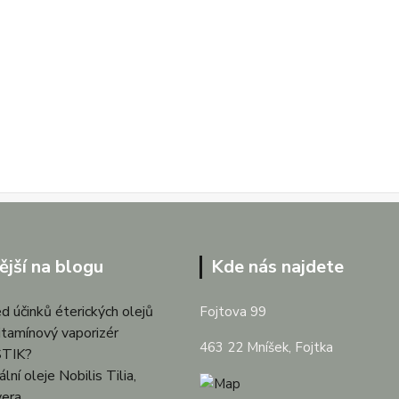
ější na blogu
Kde nás najdete
d účinků éterických olejů
Fojtova 99
itamínový vaporizér
463 22 Mníšek, Fojtka
TIK?
lní oleje Nobilis Tilia,
vera