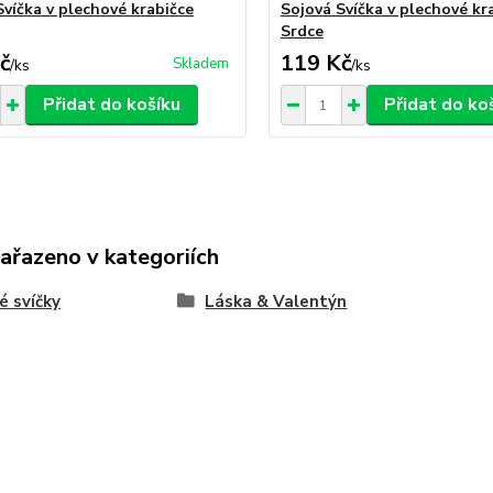
Svíčka v plechové krabičce
Sojová Svíčka v plechové kr
Srdce
č
119 Kč
Skladem
/
ks
/
ks
Přidat do košíku
Přidat do ko
zařazeno v kategoriích
é svíčky
Láska & Valentýn