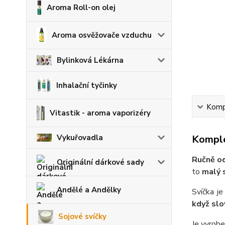
Aroma Roll-on olej
Aroma osvěžovače vzduchu
Bylinková Lékárna
Inhalační tyčinky
Kompl
Vitastik - aroma vaporizéry
Komple
Vykuřovadla
Ručně od
Originální dárkové sady
to
malý 
Andělé a Andělky
Svíčka je
když slo
Sojové svíčky
Je vyrob