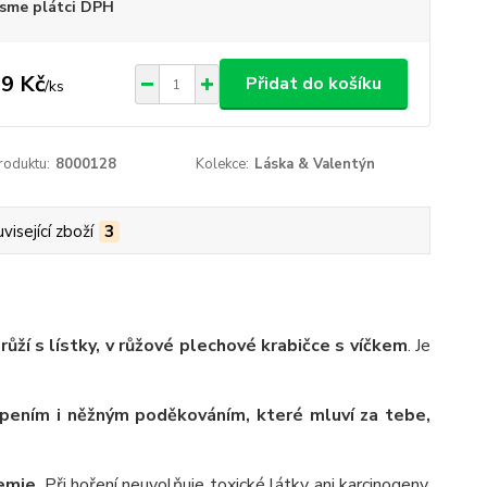
sme plátci DPH
9 Kč
Přidat do košíku
/
ks
roduktu:
8000128
Kolekce:
Láska & Valentýn
visející zboží
3
ůží s lístky, v růžové plechové krabičce s víčkem
. Je
apením i něžným poděkováním, které mluví za tebe,
emie
. Při hoření neuvolňuje toxické látky ani karcinogeny,