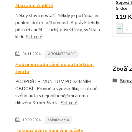
Sojová 
Macrame Andělé
Srdce
Někdy slova nestačí. Někdy je potřeba jen
119 K
pohled, dotek, přítomnost. A právě tehdy
přichází anděl — tichý posel lásky, světla a
klidu
číst celé
04.11.2024
AROMATERAPIE
Podzimní sada vůně do auta Strom
Zboží 
života
Sojov
PODPOŘTE IMUNITU V PODZIMNÍM
OBDOBÍ... Provoň a vydesinfikuj si interiér
svého auta s nejoblíbenějšími aroma
difuzéry Strom života.
číst celé
19.09.2024
Vykuřovadla
Tekoucí dým s vonnými kužely