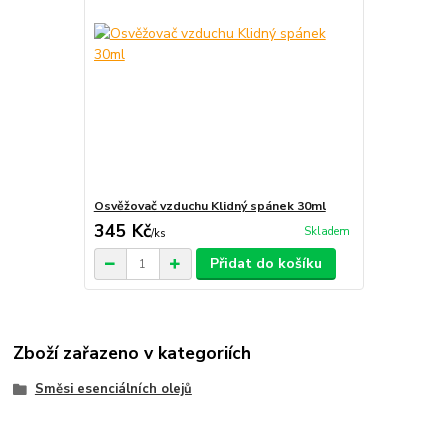
Osvěžovač vzduchu Klidný spánek 30ml
345 Kč
Skladem
/
ks
Přidat do košíku
Zboží zařazeno v kategoriích
Směsi esenciálních olejů