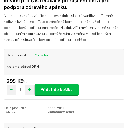
Ideální pro čas relaxace po rušném dni a pro
podporu zdravého spánku.
Nechte se unášet vůní jemné levandule, sladké vanilky a příjemně
hořkých květů neroli. Tato osvědčená kombinace nám už dlouho
pomáhá, když potřebujeme večer zklidnit vířící myšlenky, které se nám
před spaním honí hlavou a pomůže vám zejména v nepříjemných,
stresujících situacích, kdy prostě potřebuj...
celý popis
Dostupnost
Skladem
Nejsme plátci DPH
295 Kč
/
ks
Přidat do košíku
Číslo produktu:
111129P1
EAN kód:
4086900216303