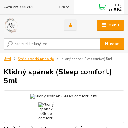
0
ks
CZK
+420 721 088 748
za
0 Kč
Menu
Hledat
Úvod
Směsi esenciálních olejů
Klidný spánek (Sleep comfort) 5ml
Klidný spánek (Sleep comfort)
5ml