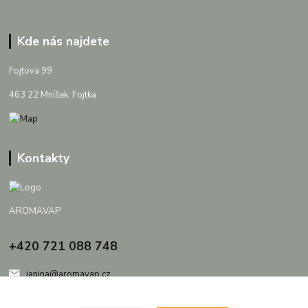
Kde nás najdete
Fojtova 99
463 22 Mníšek, Fojtka
Kontakty
AROMAVAP
+420 721 088 748
janina@aromavap.cz