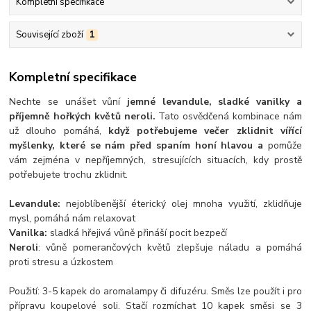
Kompletní specifikace
Související zboží
1
Kompletní specifikace
Nechte se unášet vůní
jemné levandule, sladké vanilky a
příjemně hořkých květů neroli.
Tato osvědčená kombinace nám
už dlouho pomáhá,
když potřebujeme večer zklidnit vířící
myšlenky, které se nám před spaním honí hlavou a
pomůže
vám zejména v nepříjemných, stresujících situacích, kdy prostě
potřebujete trochu zklidnit.
Levandule:
nejoblíbenější éterický olej mnoha využití, zklidňuje
mysl, pomáhá nám relaxovat
Vanilka:
sladká hřejivá vůně přináší pocit bezpečí
Neroli
: vůně pomerančových květů zlepšuje náladu a pomáhá
proti stresu a úzkostem
Použití: 3-5 kapek do aromalampy či difuzéru. Směs lze použít i pro
přípravu koupelové soli. Stačí rozmíchat 10 kapek směsi se 3