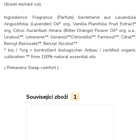
lžícemi mořské soli.
Ingredience: Fragrance (Parfum) bestehend aus Lavandula
Angustifolia (Lavender) Oil* org, Vanilla Planifolia Fruit Extract*
org, Citrus Aurantium Amara (Bitter Orange) Flower Oil* org, u.a.,
Linalool**, Limonene**, Geraniol**,Citronellol**, Farnesol**, Citral**,
Benzyl Benzoate**, Benzyl Alcohol**
* bio / *org = kontrolliert biologischer Anbau / certified organic
cultivation ** from 100% natural essential oils
( Primavera Sleep comfort )
Související zboží
1