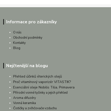
Informace pro zákazníky
O nás
Obchodní podmínky
Kontakty
Blog
Nejčtenější na blogu
Přehled účinků éterických olejů
Proč vitamínový vaporizér VITASTIK?
Esenciální oleje Nobilis Tilia, Primavera
Přírodní vonné tyčinky a jejich přehled
Aroma difuzéry
Vonná keramika
Čističky a zvlhčovače vzduchu