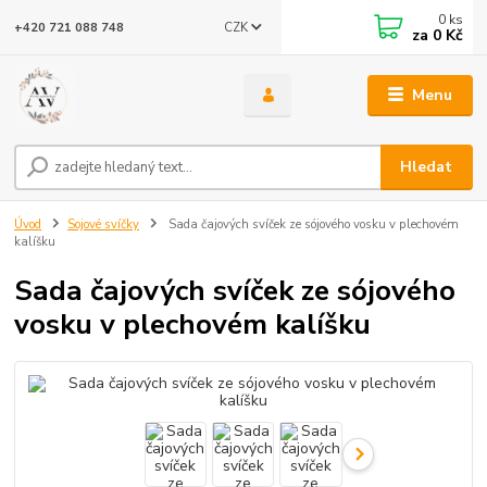
0
ks
CZK
+420 721 088 748
za
0 Kč
Menu
Hledat
Úvod
Sojové svíčky
Sada čajových svíček ze sójového vosku v plechovém
kalíšku
Sada čajových svíček ze sójového
vosku v plechovém kalíšku