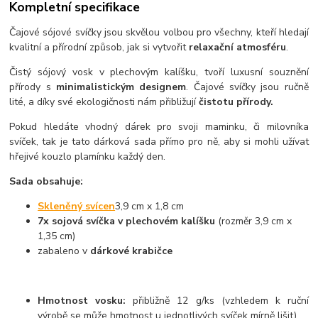
Kompletní specifikace
Čajové sójové svíčky jsou skvělou volbou pro všechny, kteří hledají
kvalitní a přírodní způsob, jak si vytvořit
relaxační atmosféru
.
Čistý
sójový vosk
v plechovým kalíšku, tvoří luxusní souznění
přírody s
minimalistickým designem
. Čajové svíčky jsou ručně
lité, a díky své ekologičnosti nám přibližují
čistotu přírody.
Pokud hledáte vhodný dárek pro svoji maminku, či milovníka
svíček, tak je tato dárková sada přímo pro ně, aby si mohli užívat
hřejivé kouzlo plamínku každý den.
Sada obsahuje:
Skleněný svícen
3,9 cm x 1,8 cm
7x sojová svíčka v plechovém kalíšku
(rozměr 3,9 cm x
1,35 cm)
zabaleno v
dárkové krabičce
Hmotnost vosku:
přibližně 12 g/ks (vzhledem k ruční
výrobě se může hmotnost u jednotlivých svíček mírně lišit)