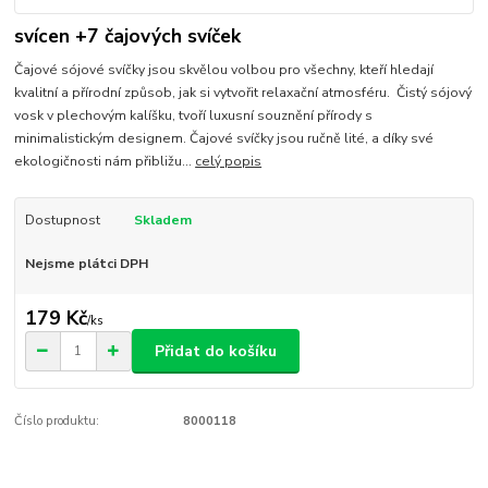
svícen +7 čajových svíček
Čajové sójové svíčky jsou skvělou volbou pro všechny, kteří hledají
kvalitní a přírodní způsob, jak si vytvořit relaxační atmosféru. Čistý sójový
vosk v plechovým kalíšku, tvoří luxusní souznění přírody s
minimalistickým designem. Čajové svíčky jsou ručně lité, a díky své
ekologičnosti nám přibližu...
celý popis
Dostupnost
Skladem
Nejsme plátci DPH
179 Kč
/
ks
Přidat do košíku
Číslo produktu:
8000118