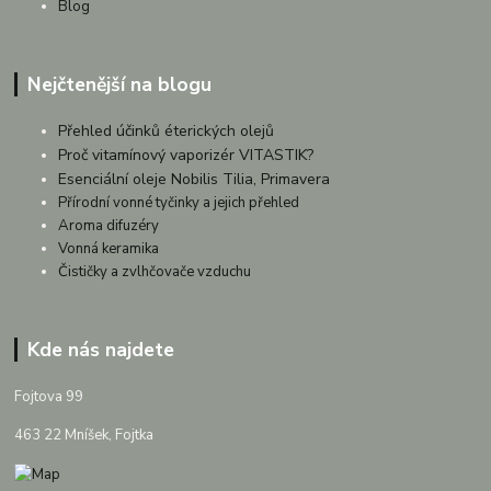
Blog
Nejčtenější na blogu
Přehled účinků éterických olejů
Proč vitamínový vaporizér VITASTIK?
Esenciální oleje Nobilis Tilia, Primavera
Přírodní vonné tyčinky a jejich přehled
Aroma difuzéry
Vonná keramika
Čističky a zvlhčovače vzduchu
Kde nás najdete
Fojtova 99
463 22 Mníšek, Fojtka