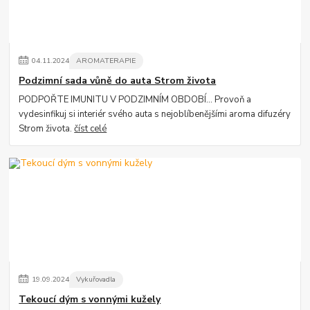
04
.
11
.
2024
AROMATERAPIE
Podzimní sada vůně do auta Strom života
PODPOŘTE IMUNITU V PODZIMNÍM OBDOBÍ... Provoň a
vydesinfikuj si interiér svého auta s nejoblíbenějšími aroma difuzéry
Strom života.
číst celé
19
.
09
.
2024
Vykuřovadla
Tekoucí dým s vonnými kužely