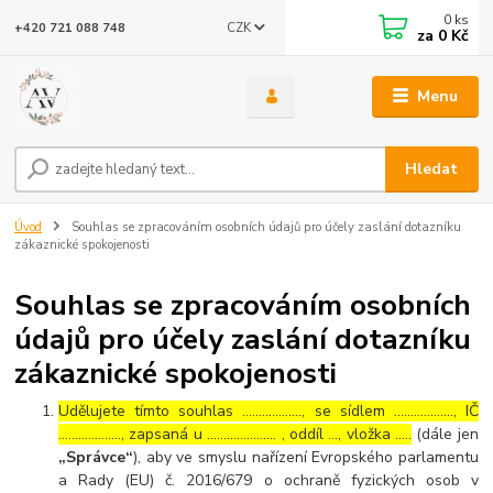
0
ks
CZK
+420 721 088 748
za
0 Kč
Menu
Hledat
Úvod
Souhlas se zpracováním osobních údajů pro účely zaslání dotazníku
zákaznické spokojenosti
Souhlas se zpracováním osobních
údajů pro účely zaslání dotazníku
zákaznické spokojenosti
Udělujete tímto souhlas ……………..., se sídlem ………………, IČ
………………., zapsaná u ………………… , oddíl …, vložka …..
(dále jen
„Správce“
), aby ve smyslu nařízení Evropského parlamentu
a Rady (EU) č. 2016/679 o ochraně fyzických osob v