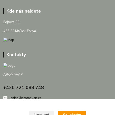
Kde nás najdete
Fojtova 99
463 22 Mníšek, Fojtka
Kontakty
AROMAVAP
+420 721 088 748
janina@aromavap.cz
Souhlasím
Nastavení