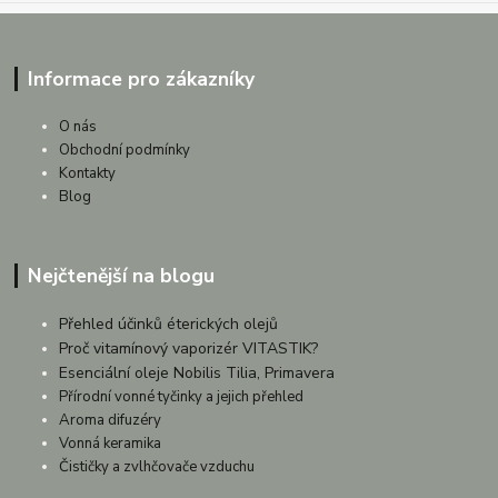
Informace pro zákazníky
O nás
Obchodní podmínky
Kontakty
Blog
Nejčtenější na blogu
Přehled účinků éterických olejů
Proč vitamínový vaporizér VITASTIK?
Esenciální oleje Nobilis Tilia, Primavera
Přírodní vonné tyčinky a jejich přehled
Aroma difuzéry
Vonná keramika
Čističky a zvlhčovače vzduchu