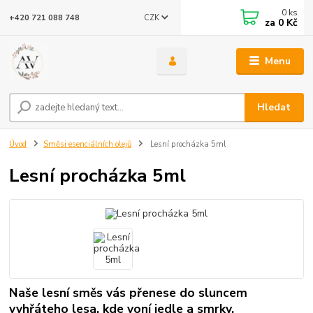
0
ks
CZK
+420 721 088 748
za
0 Kč
Menu
Hledat
Úvod
Směsi esenciálních olejů
Lesní procházka 5ml
Lesní procházka 5ml
Naše lesní směs vás přenese do sluncem
vyhřáteho lesa, kde voní jedle a smrky.