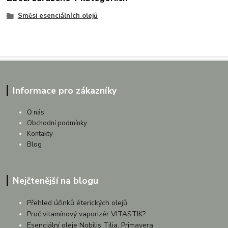
Směsi esenciálních olejů
Informace pro zákazníky
O nás
Obchodní podmínky
Kontakty
Blog
Nejčtenější na blogu
Přehled účinků éterických olejů
Proč vitamínový vaporizér VITASTIK?
Esenciální oleje Nobilis Tilia, Primavera