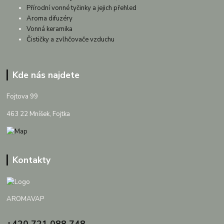
Přírodní vonné tyčinky a jejich přehled
Aroma difuzéry
Vonná keramika
Čističky a zvlhčovače vzduchu
Kde nás najdete
Fojtova 99
463 22 Mníšek, Fojtka
Kontakty
AROMAVAP
+420 721 088 748