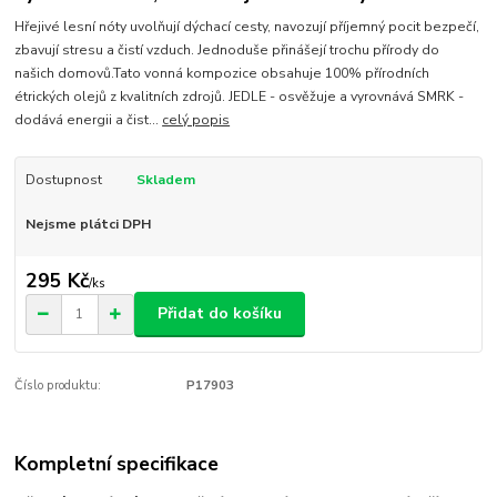
Hřejivé lesní nóty uvolňují dýchací cesty, navozují příjemný pocit bezpečí,
zbavují stresu a čistí vzduch. Jednoduše přinášejí trochu přírody do
našich domovů.Tato vonná kompozice obsahuje 100% přírodních
étrických olejů z kvalitních zdrojů. JEDLE - osvěžuje a vyrovnává SMRK -
dodává energii a čist...
celý popis
Dostupnost
Skladem
Nejsme plátci DPH
295 Kč
/
ks
Přidat do košíku
Číslo produktu:
P17903
Kompletní specifikace