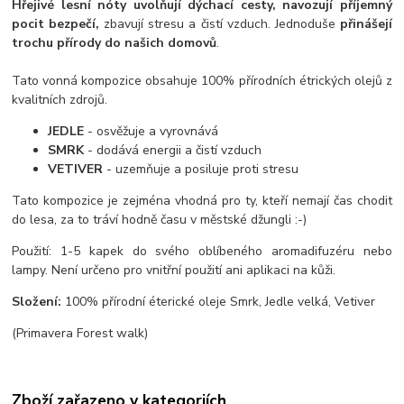
Hřejivé lesní nóty uvolňují dýchací cesty, navozují příjemný
pocit bezpečí,
zbavují stresu a čistí vzduch. Jednoduše
přinášejí
trochu přírody do našich domovů
.
Tato vonná kompozice obsahuje 100% přírodních étrických olejů z
kvalitních zdrojů.
JEDLE
- osvěžuje a vyrovnává
SMRK
- dodává energii a čistí vzduch
VETIVER
- uzemňuje a posiluje proti stresu
Tato kompozice je zejména vhodná pro ty, kteří nemají čas chodit
do lesa, za to tráví hodně času v městské džungli :-)
Použití: 1-5 kapek do svého oblíbeného aromadifuzéru nebo
lampy. Není určeno pro vnitřní použití ani aplikaci na kůži.
Složení:
100% přírodní éterické oleje Smrk, Jedle velká, Vetiver
(Primavera Forest walk)
Zboží zařazeno v kategoriích