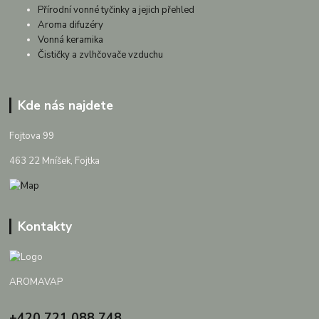
Přírodní vonné tyčinky a jejich přehled
Aroma difuzéry
Vonná keramika
Čističky a zvlhčovače vzduchu
Kde nás najdete
Fojtova 99
463 22 Mníšek, Fojtka
Kontakty
AROMAVAP
+420 721 088 748