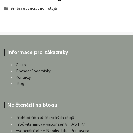
Směsi esenciálních olejů
Informace pro zákazníky
O nás
Obchodní podmínky
Kontakty
Blog
Nejčtenější na blogu
Přehled účinků éterických olejů
Proč vitamínový vaporizér VITASTIK?
Esenciální oleje Nobilis Tilia, Primavera