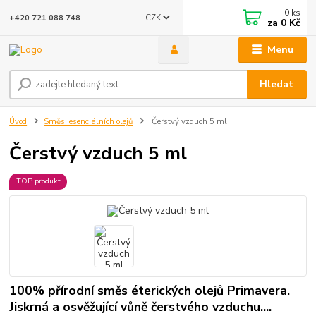
0
ks
CZK
+420 721 088 748
za
0 Kč
Menu
Hledat
Úvod
Směsi esenciálních olejů
Čerstvý vzduch 5 ml
Čerstvý vzduch 5 ml
TOP produkt
100% přírodní směs éterických olejů Primavera.
Jiskrná a osvěžující vůně čerstvého vzduchu....