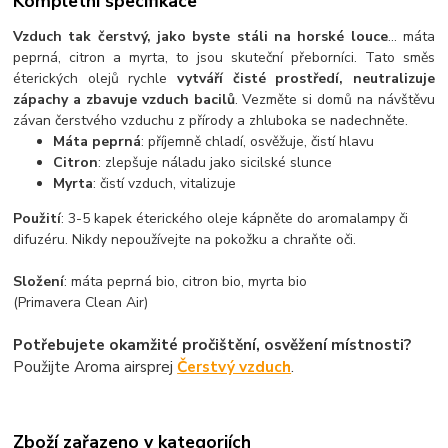
Kompletní specifikace
Vzduch tak čerstvý, jako byste stáli na horské louce
... máta
peprná, citron a myrta, to jsou skuteční přeborníci. Tato směs
éterických olejů rychle
vytváří čisté prostředí, neutralizuje
zápachy a zbavuje vzduch bacilů
. Vezměte si domů na návštěvu
závan čerstvého vzduchu z přírody a zhluboka se nadechněte.
Máta peprná
: příjemně chladí, osvěžuje, čistí hlavu
Citron
: zlepšuje náladu jako sicilské slunce
Myrta
: čistí vzduch, vitalizuje
Použití
: 3-5 kapek éterického oleje kápněte do aromalampy či
difuzéru. Nikdy nepoužívejte na pokožku a chraňte oči.
Složení
: máta peprná bio, citron bio, myrta bio
(Primavera Clean Air)
Potřebujete okamžité pročištění, osvěžení místnosti?
Použijte Aroma airsprej
Čerstvý vzduch
.
Zboží zařazeno v kategoriích