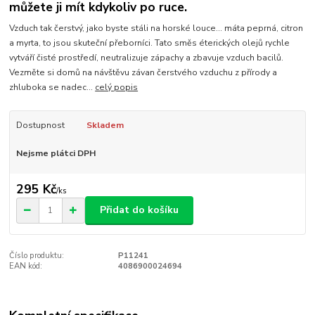
můžete ji mít kdykoliv po ruce.
Vzduch tak čerstvý, jako byste stáli na horské louce... máta peprná, citron
a myrta, to jsou skuteční přeborníci. Tato směs éterických olejů rychle
vytváří čisté prostředí, neutralizuje zápachy a zbavuje vzduch bacilů.
Vezměte si domů na návštěvu závan čerstvého vzduchu z přírody a
zhluboka se nadec...
celý popis
Dostupnost
Skladem
Nejsme plátci DPH
295 Kč
/
ks
Přidat do košíku
Číslo produktu:
P11241
EAN kód:
4086900024694