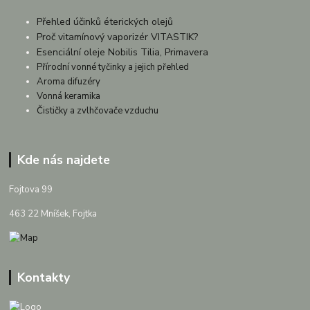
Přehled účinků éterických olejů
Proč vitamínový vaporizér VITASTIK?
Esenciální oleje Nobilis Tilia, Primavera
Přírodní vonné tyčinky a jejich přehled
Aroma difuzéry
Vonná keramika
Čističky a zvlhčovače vzduchu
Kde nás najdete
Fojtova 99
463 22 Mníšek, Fojtka
Kontakty