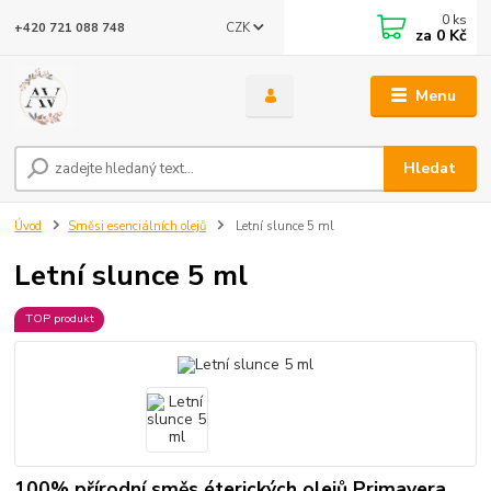
0
ks
CZK
+420 721 088 748
za
0 Kč
Menu
Hledat
Úvod
Směsi esenciálních olejů
Letní slunce 5 ml
Letní slunce 5 ml
TOP produkt
100% přírodní směs éterických olejů Primavera.