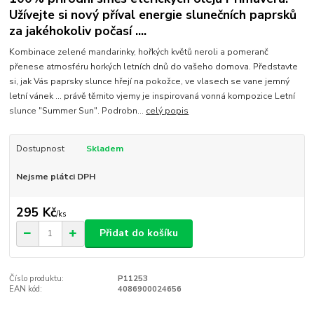
Užívejte si nový příval energie slunečních paprsků
za jakéhokoliv počasí ....
Kombinace zelené mandarinky, hořkých květů neroli a pomeranč
přenese atmosféru horkých letních dnů do vašeho domova. Představte
si, jak Vás paprsky slunce hřejí na pokožce, ve vlasech se vane jemný
letní vánek ... právě těmito vjemy je inspirovaná vonná kompozice Letní
slunce "Summer Sun". Podrobn...
celý popis
Dostupnost
Skladem
Nejsme plátci DPH
295 Kč
/
ks
Přidat do košíku
Číslo produktu:
P11253
EAN kód:
4086900024656