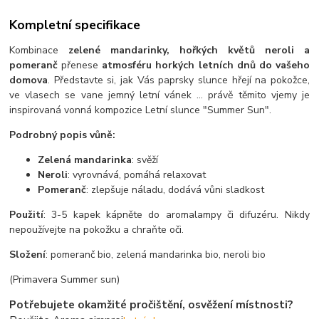
Kompletní specifikace
Kombinace
zelené mandarinky, hořkých květů neroli a
pomeranč
přenese
atmosféru horkých letních dnů do vašeho
domova
. Představte si, jak Vás paprsky slunce hřejí na pokožce,
ve vlasech se vane jemný letní vánek ... právě těmito vjemy je
inspirovaná vonná kompozice Letní slunce "Summer Sun".
Podrobný popis vůně:
Zelená mandarinka
: svěží
Neroli
: vyrovnává, pomáhá relaxovat
Pomeranč
: zlepšuje náladu, dodává vůni sladkost
Použití
: 3-5 kapek kápněte do aromalampy či difuzéru. Nikdy
nepoužívejte na pokožku a chraňte oči.
Složení
: pomeranč bio, zelená mandarinka bio, neroli bio
(Primavera Summer sun)
Potřebujete okamžité pročištění, osvěžení místnosti?