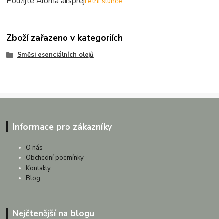
Použijte Aroma airsprej
Letní slunce
.
Zboží zařazeno v kategoriích
Směsi esenciálních olejů
Informace pro zákazníky
O nás
Obchodní podmínky
Kontakty
Blog
Nejčtenější na blogu