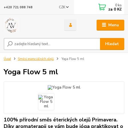
0
ks
CZK
+420 721 088 748
za
0 Kč
Menu
Hledat
Úvod
Směsi esenciálních olejů
Yoga Flow 5 ml
Yoga Flow 5 ml
100% přírodní směs éterických olejů Primavera.
Díky aromaterapii se vám bude jóga praktikovat o