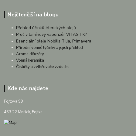
Nejčtenější na blogu
Přehled účinků éterických olejů
Proč vitamínový vaporizér VITASTIK?
Esenciální oleje Nobilis Tilia, Primavera
Přírodní vonné tyčinky a jejich přehled
Aroma difuzéry
Vonná keramika
Čističky a zvlhčovače vzduchu
Kde nás najdete
Fojtova 99
463 22 Mníšek, Fojtka