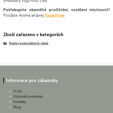
(Primavera Yoga Flow 5 ml)
Potřebujete okamžité pročištění, osvěžení místnosti?
Použijte Aroma airsprej
Yoga Flow
.
Zboží zařazeno v kategoriích
Směsi esenciálních olejů
Informace pro zákazníky
O nás
Obchodní podmínky
Kontakty
Blog