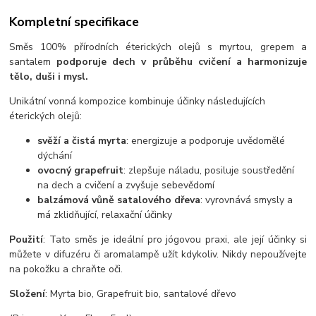
Kompletní specifikace
Směs 100% přírodních éterických olejů s myrtou, grepem a
santalem
podporuje dech v průběhu cvičení a harmonizuje
tělo, duši i mysl.
Unikátní vonná kompozice kombinuje účinky následujících
éterických olejů:
svěží a čistá myrta
: energizuje a podporuje uvědomělé
dýchání
ovocný grapefruit
: zlepšuje náladu, posiluje soustředění
na dech a cvičení a zvyšuje sebevědomí
balzámová vůně satalového dřeva
: vyrovnává smysly a
má zklidňující, relaxační účinky
Použití
: Tato směs je ideální pro jógovou praxi, ale její účinky si
můžete v difuzéru či aromalampě užít kdykoliv. Nikdy nepoužívejte
na pokožku a chraňte oči.
Složení
: Myrta bio, Grapefruit bio, santalové dřevo