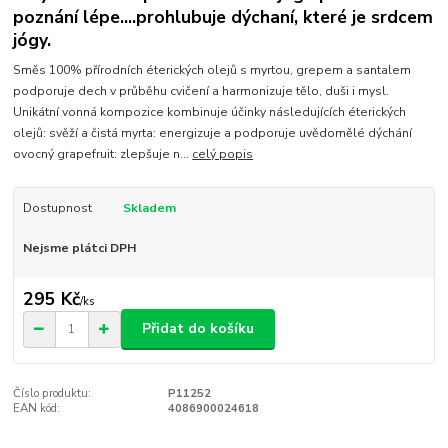
poznání lépe....prohlubuje dýchaní, které je srdcem
jógy.
Směs 100% přírodních éterických olejů s myrtou, grepem a santalem
podporuje dech v průběhu cvičení a harmonizuje tělo, duši i mysl.
Unikátní vonná kompozice kombinuje účinky následujících éterických
olejů: svěží a čistá myrta: energizuje a podporuje uvědomělé dýchání
ovocný grapefruit: zlepšuje n...
celý popis
Dostupnost
Skladem
Nejsme plátci DPH
295 Kč
/
ks
Přidat do košíku
Číslo produktu:
P11252
EAN kód:
4086900024618