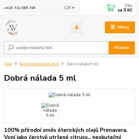
0
ks
CZK
+420 721 088 748
za
0 Kč
Menu
Hledat
Úvod
Směsi esenciálních olejů
Dobrá nálada 5 ml
Dobrá nálada 5 ml
100% přírodní směs éterických olejů Primavera.
Voní jako čerstvě utržené citrusy... neskutečný