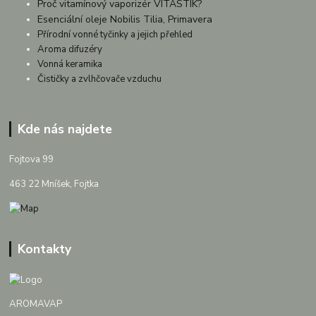
Proč vitamínový vaporizér VITASTIK?
Esenciální oleje Nobilis Tilia, Primavera
Přírodní vonné tyčinky a jejich přehled
Aroma difuzéry
Vonná keramika
Čističky a zvlhčovače vzduchu
Kde nás najdete
Fojtova 99
463 22 Mníšek, Fojtka
Kontakty
AROMAVAP