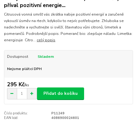
příval pozitivní energie...
Citrusová vonná smršť vás zkrátka nabije pozitivní energií a zaručeně
vykouzlí úsměv na rtech, kdykoliv to nejvíc potřebujete. Zhluboka se
nadechněte a vychutnejte si svěží, šťavnatou vůni citronů, limetek a
pomerančů. Podrobnější popis: Pomeranč bio: zlepšuje náladu Limetka:
energizuje Citro...
celý popis
Dostupnost
Skladem
Nejsme plátci DPH
295 Kč
/
ks
Přidat do košíku
Číslo produktu:
P11249
EAN kód:
4086900024601