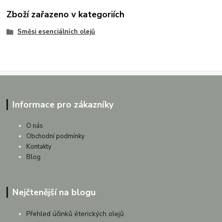
Zboží zařazeno v kategoriích
Směsi esenciálních olejů
Informace pro zákazníky
O nás
Obchodní podmínky
Kontakty
Blog
Nejčtenější na blogu
Přehled účinků éterických olejů