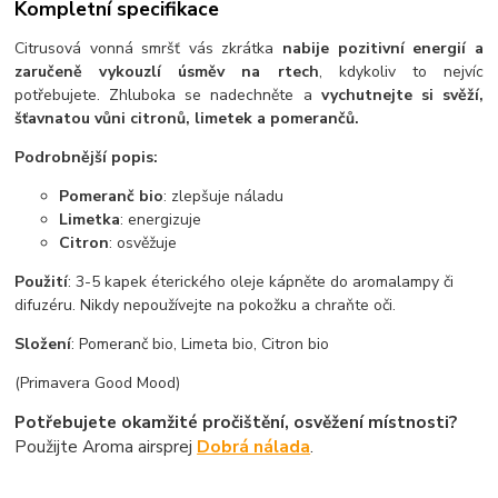
Kompletní specifikace
Citrusová vonná smršť vás zkrátka
nabije pozitivní energií a
zaručeně vykouzlí úsměv na rtech
, kdykoliv to nejvíc
potřebujete. Zhluboka se nadechněte a
vychutnejte si svěží,
šťavnatou vůni citronů, limetek a pomerančů.
Podrobnější popis:
Pomeranč bio
: zlepšuje náladu
Limetka
: energizuje
Citron
: osvěžuje
Použití
: 3-5 kapek éterického oleje kápněte do aromalampy či
difuzéru. Nikdy nepoužívejte na pokožku a chraňte oči.
Složení
: Pomeranč bio, Limeta bio, Citron bio
(Primavera Good Mood)
Potřebujete okamžité pročištění, osvěžení místnosti?
Použijte Aroma airsprej
Dobrá nálada
.