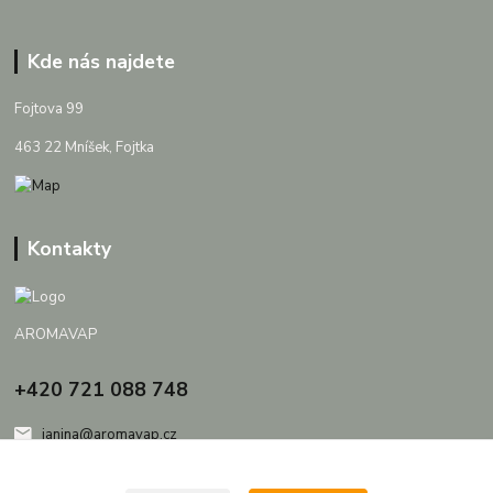
Kde nás najdete
Fojtova 99
463 22 Mníšek, Fojtka
Kontakty
AROMAVAP
+420 721 088 748
janina@aromavap.cz