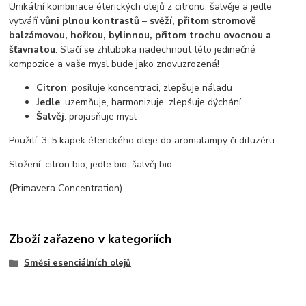
Unikátní kombinace éterických olejů z citronu, šalvěje a jedle
vytváří
vůni plnou kontrastů
–
svěží, přitom stromově
balzámovou, hořkou, bylinnou, přitom trochu ovocnou a
šťavnatou
. Stačí se zhluboka nadechnout této jedinečné
kompozice a vaše mysl bude jako znovuzrozená!
Citron
: posiluje koncentraci, zlepšuje náladu
Jedle
: uzemňuje, harmonizuje, zlepšuje dýchání
Šalvěj
: projasňuje mysl
Použití: 3-5 kapek éterického oleje do aromalampy či difuzéru.
Složení: citron bio, jedle bio, šalvěj bio
(Primavera Concentration)
Zboží zařazeno v kategoriích
Směsi esenciálních olejů