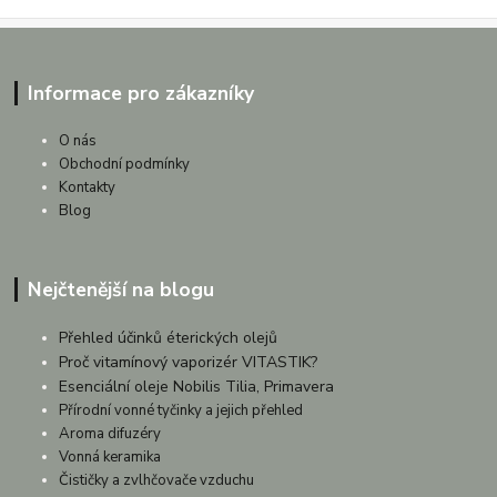
Informace pro zákazníky
O nás
Obchodní podmínky
Kontakty
Blog
Nejčtenější na blogu
Přehled účinků éterických olejů
Proč vitamínový vaporizér VITASTIK?
Esenciální oleje Nobilis Tilia, Primavera
Přírodní vonné tyčinky a jejich přehled
Aroma difuzéry
Vonná keramika
Čističky a zvlhčovače vzduchu