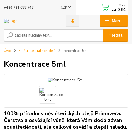
0
ks
CZK
+420 721 088 748
za
0 Kč
Menu
Hledat
Úvod
Směsi esenciálních olejů
Koncentrace 5ml
Koncentrace 5ml
100% přírodní směs éterických olejů Primavera.
Čerstvá a osvěžující vůně, která Vám dodá závan
soustředěnosti, ale celkově osvěží a zlepší náladu.