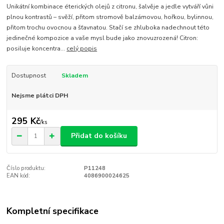
Unikátní kombinace éterických olejů z citronu, šalvěje a jedle vytváří vůni
plnou kontrastů – svěží, přitom stromově balzámovou, hořkou, bylinnou,
přitom trochu ovocnou a šťavnatou. Stačí se zhluboka nadechnout této
jedinečné kompozice a vaše mysl bude jako znovuzrozená! Citron:
posiluje koncentra...
celý popis
Dostupnost
Skladem
Nejsme plátci DPH
295 Kč
/
ks
Přidat do košíku
Číslo produktu:
P11248
EAN kód:
4086900024625
Kompletní specifikace