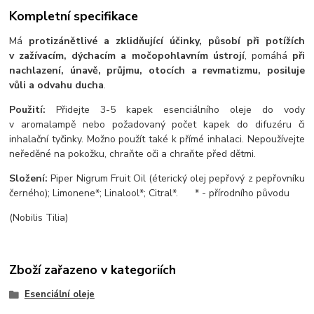
Kompletní specifikace
Má
protizánětlivé a zklidňující účinky, působí při potížích
v zažívacím, dýchacím a močopohlavním ústrojí
, pomáhá
při
nachlazení, únavě, průjmu, otocích a revmatizmu, posiluje
vůli a odvahu ducha
.
Použití:
Přidejte 3-5 kapek esenciálního oleje do vody
v aromalampě nebo požadovaný počet kapek do difuzéru či
inhalační tyčinky. Možno použít také k přímé inhalaci. Nepoužívejte
neředěné na pokožku, chraňte oči a chraňte před dětmi.
Složení:
Piper Nigrum Fruit Oil (éterický olej pepřový z pepřovníku
černého); Limonene*; Linalool*; Citral*. * - přírodního původu
(Nobilis Tilia)
Zboží zařazeno v kategoriích
Esenciální oleje