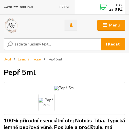
0
ks
CZK
+420 721 088 748
za
0 Kč
Menu
Hledat
Úvod
Esenciální oleje
Pepř 5ml
Pepř 5ml
100% přírodní esenciální olej Nobilis Tilia. Typická
jemně pepřová vůně. Posiluje a pročišťuje, má