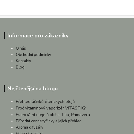
Informace pro zákazníky
O nás
Obchodní podmínky
Kontakty
Blog
Nejčtenější na blogu
Přehled účinků éterických olejů
Proč vitamínový vaporizér VITASTIK?
Esenciální oleje Nobilis Tilia, Primavera
Přírodní vonné tyčinky a jejich přehled
Aroma difuzéry
Vonná keramika