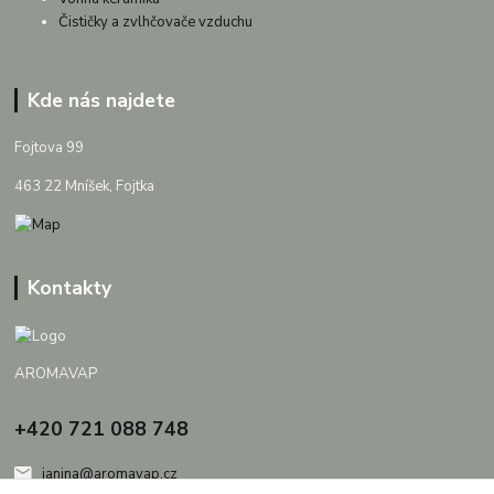
Čističky a zvlhčovače vzduchu
Kde nás najdete
Fojtova 99
463 22 Mníšek, Fojtka
Kontakty
AROMAVAP
+420 721 088 748
janina@aromavap.cz