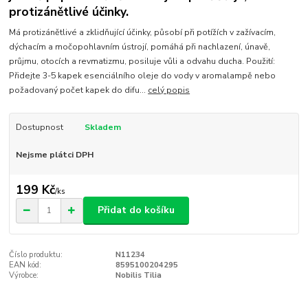
protizánětlivé účinky.
Má protizánětlivé a zklidňující účinky, působí při potížích v zažívacím,
dýchacím a močopohlavním ústrojí, pomáhá při nachlazení, únavě,
průjmu, otocích a revmatizmu, posiluje vůli a odvahu ducha. Použití:
Přidejte 3-5 kapek esenciálního oleje do vody v aromalampě nebo
požadovaný počet kapek do difu...
celý popis
Dostupnost
Skladem
Nejsme plátci DPH
199 Kč
/
ks
Přidat do košíku
Číslo produktu:
N11234
EAN kód:
8595100204295
Výrobce:
Nobilis Tilia