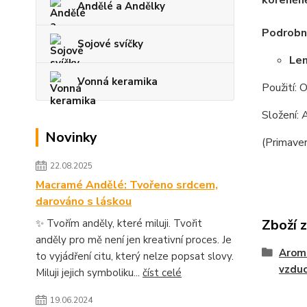
kořeněn
Andělé a Andělky
Podrobný
Sojové svíčky
Le
Vonná keramika
Použití: 
Složení: 
Novinky
(Primave
22.08.2025
Macramé Andělé: Tvořeno srdcem,
darováno s láskou
Zboží 
✨ Tvořím anděly, které miluji. Tvořit
anděly pro mě není jen kreativní proces. Je
Arom
to vyjádření citu, který nelze popsat slovy.
vzdu
Miluji jejich symboliku...
číst celé
19.06.2024