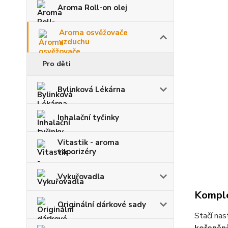
Aroma Roll-on olej
Aroma osvěžovače
vzduchu
Pro děti
Bylinková Lékárna
Inhalační tyčinky
Vitastik - aroma
vaporizéry
Vykuřovadla
Komple
Originální dárkové sady
Stačí nas