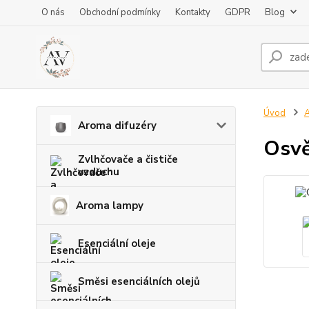
O nás
Obchodní podmínky
Kontakty
GDPR
Blog
Úvod
A
Aroma difuzéry
Osvě
Zvlhčovače a čističe
vzduchu
Aroma lampy
Esenciální oleje
Směsi esenciálních olejů