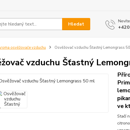
Nevíte
Hledat
+420
roma osvěžovače vzduchu
Osvěžovač vzduchu Šťastný Lemongrass 50
žovač vzduchu Šťastný Lemong
Přír
Prim
lemo
pika
ve k
Stačí 
citrono