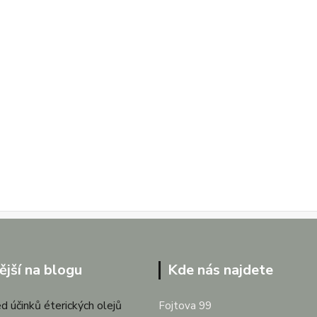
ější na blogu
Kde nás najdete
d účinků éterických olejů
Fojtova 99