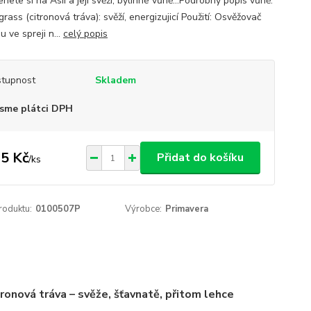
ete si na Asii a její svěží, bylinné vůně...Podrobný popis vůně:
ass (citronová tráva): svěží, energizujicí Použití: Osvěžovač
 ve spreji n...
celý popis
tupnost
Skladem
sme plátci DPH
5 Kč
Přidat do košíku
/
ks
roduktu:
0100507P
Výrobce:
Primavera
ronová tráva – svěže, šťavnatě, přitom lehce