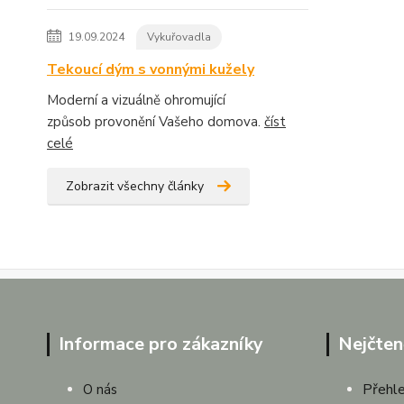
19.09.2024
Vykuřovadla
Tekoucí dým s vonnými kužely
Moderní a vizuálně ohromující
způsob provonění Vašeho domova.
číst
celé
Zobrazit všechny články
Informace pro zákazníky
Nejčten
Přehle
O nás