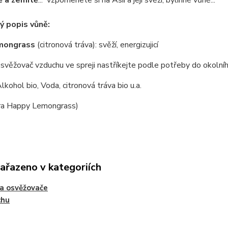
ě a zemitě
... vzpomenete si na Asii a její svěží, bylinné vůně...
 popis vůně:
mongrass
(citronová tráva): svěží, energizujicí
Osvěžovač vzduchu ve spreji nastříkejte podle potřeby do okolní
Alkohol bio, Voda, citronová tráva bio u.a.
ra Happy Lemongrass)
zařazeno v kategoriích
a osvěžovače
chu