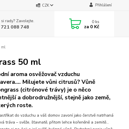
Přihlášení
CZK
 si rady? Zavolejte.
0
ks
za
0 Kč
 721 088 748
 ml
rass 50 ml
odní aroma osvěžovač vzduchu
avera.... Milujete vůni citrusů? Vůně
ngrass (citrónové trávy) je o něco
ntnější a dobrodružnější, stejně jako země,
terých roste.
nastříkat do vzduchu a váš domov zavoní jako čerstvě natrhaná
vá tráva – svěže, šťavnatě, přitom lehce kořeněně a zemitě...