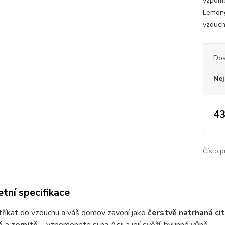
vzpomen
Lemongr
vzduchu
Dos
Nej
43
Číslo p
tní specifikace
tříkat do vzduchu a váš domov zavoní jako
čerstvě natrhaná cit