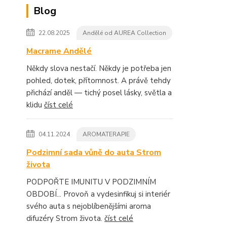
Blog
22.08.2025
Andělé od AUREA Collection
Macrame Andělé
Někdy slova nestačí. Někdy je potřeba jen
pohled, dotek, přítomnost. A právě tehdy
přichází anděl — tichý posel lásky, světla a
klidu
číst celé
04.11.2024
AROMATERAPIE
Podzimní sada vůně do auta Strom
života
PODPOŘTE IMUNITU V PODZIMNÍM
OBDOBÍ... Provoň a vydesinfikuj si interiér
svého auta s nejoblíbenějšími aroma
difuzéry Strom života.
číst celé