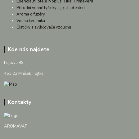
Esenciální oleje Nobilis Tilia, Primavera
Přírodní vonné tyčinky a jejich přehled
Aroma difuzéry
Vonná keramika
Čističky a zvlhčovače vzduchu
Kde nás najdete
Fojtova 99
463 22 Mníšek, Fojtka
Kontakty
AROMAVAP