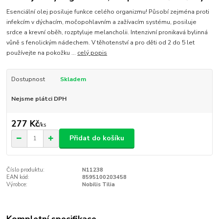
Esenciální olej posiluje funkce celého organizmu! Působí zejména proti
infekcím v dýchacím, močopohlavním a zažívacím systému, posiluje
srdce a krevní oběh, rozptyluje melancholii. Intenzivní pronikavá bylinná
vůně s fenolickým nádechem. V těhotenství a pro děti od 2 do 5 let
používejte na pokožku ...
celý popis
Dostupnost
Skladem
Nejsme plátci DPH
277 Kč
/
ks
Přidat do košíku
Číslo produktu:
N11238
EAN kód:
8595100203458
Výrobce:
Nobilis Tilia