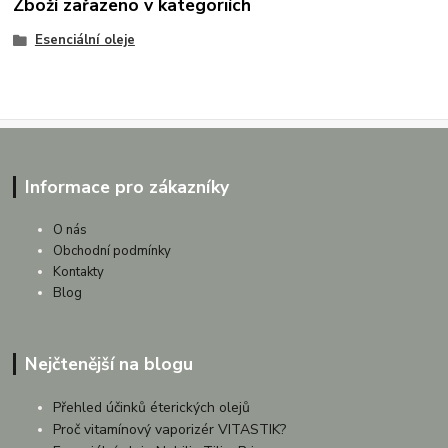
Zboží zařazeno v kategoriích
Esenciální oleje
Informace pro zákazníky
O nás
Obchodní podmínky
Kontakty
Blog
Nejčtenější na blogu
Přehled účinků éterických olejů
Proč vitamínový vaporizér VITASTIK?