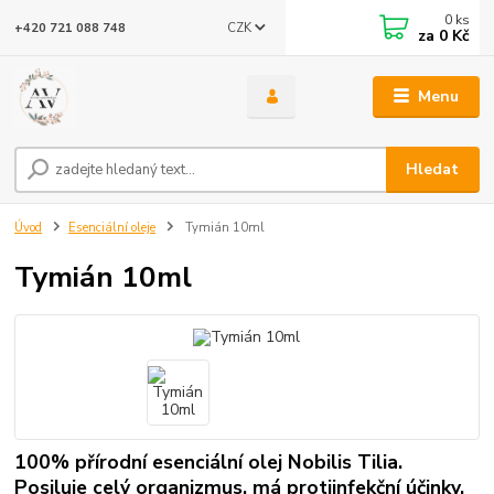
0
ks
CZK
+420 721 088 748
za
0 Kč
Menu
Hledat
Úvod
Esenciální oleje
Tymián 10ml
Tymián 10ml
100% přírodní esenciální olej Nobilis Tilia.
Posiluje celý organizmus, má protiinfekční účinky.