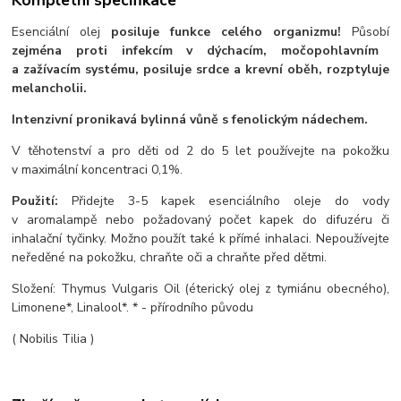
Kompletní specifikace
Esenciální olej
p
osiluje
funkce celého organizmu!
Působí
zejména proti infekcím v dýchacím, močopohlavním
a zažívacím systému, posiluje srdce a krevní oběh, rozptyluje
melancholii.
Intenzivní pronikavá bylinná vůně s fenolickým nádechem.
V těhotenství a pro děti od 2 do 5 let používejte na pokožku
v maximální koncentraci 0,1%.
Použití:
Přidejte 3-5 kapek esenciálního oleje do vody
v aromalampě nebo požadovaný počet kapek do difuzéru či
inhalační tyčinky. Možno použít také k přímé inhalaci. Nepoužívejte
neředěné na pokožku, chraňte oči a chraňte před dětmi.
Složení: Thymus Vulgaris Oil (éterický olej z tymiánu obecného),
Limonene*, Linalool*. * - přírodního původu
( Nobilis Tilia )