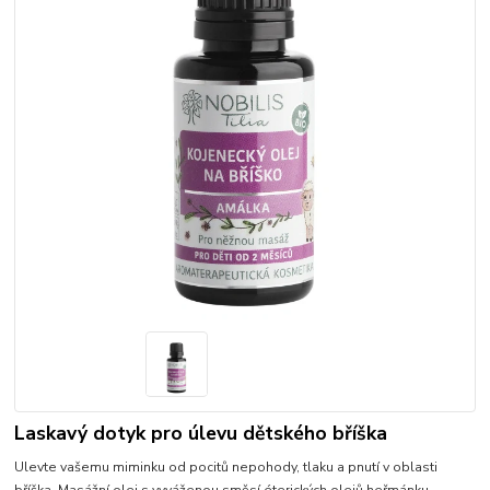
Laskavý dotyk pro úlevu dětského bříška
Ulevte vašemu miminku od pocitů nepohody, tlaku a pnutí v oblasti