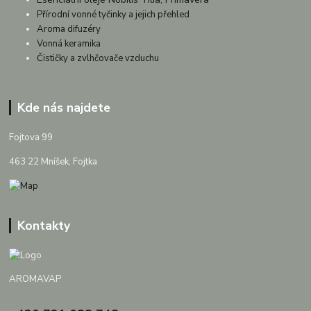
Přírodní vonné tyčinky a jejich přehled
Aroma difuzéry
Vonná keramika
Čističky a zvlhčovače vzduchu
Kde nás najdete
Fojtova 99
463 22 Mníšek, Fojtka
Kontakty
AROMAVAP