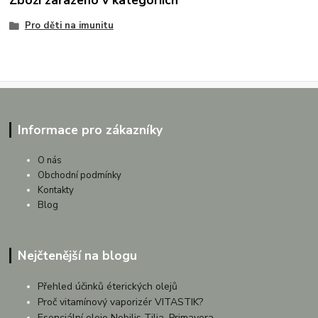
Zboží zařazeno v kategoriích
Pro děti na imunitu
Informace pro zákazníky
O nás
Obchodní podmínky
Kontakty
Blog
Nejčtenější na blogu
Přehled účinků éterických olejů
Proč vitamínový vaporizér VITASTIK?
Esenciální oleje Nobilis Tilia, Primavera