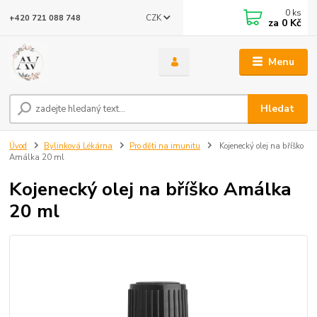
0
ks
CZK
+420 721 088 748
za
0 Kč
Menu
Hledat
Úvod
Bylinková Lékárna
Pro děti na imunitu
Kojenecký olej na bříško
Amálka 20 ml
Kojenecký olej na bříško Amálka
20 ml