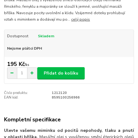
bříška. Masážní olej s vyváženou směsí éterických olejů heřmánku
římského, fenyklu a majoránky se slouží k jemné, uvolňující masáži
bříška. Navozuje pocity uvolnění a klidu. Vzájemné doteky prohlubují
vztah s miminkem a dodávají mu po...
celý popis
Dostupnost
Skladem
Nejsme plátci DPH
195 Kč
/
ks
Přidat do košíku
Číslo produktu:
1212120
EAN kód:
8595100256966
Kompletní specifikace
Ulevte vašemu miminku od pocitů nepohody, tlaku a pnutí
v oblasti bříška.
Masážní olej s vyváženou směsí éterických olejů