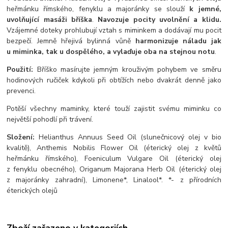
heřmánku římského, fenyklu a majoránky se slouží
k jemné,
uvolňující masáži bříška
.
Navozuje pocity uvolnění a klidu.
Vzájemné doteky prohlubují vztah s miminkem a dodávají mu pocit
bezpečí. Jemně hřejivá bylinná vůně
harmonizuje náladu jak
u miminka, tak u dospělého, a vylaďuje oba na stejnou notu
.
Použití:
Bříško masírujte jemným krouživým pohybem ve směru
hodinových ručiček kdykoli při obtížích nebo dvakrát denně jako
prevenci.
Potěší všechny maminky, které touží zajistit svému miminku co
největší pohodlí při trávení.
Složení:
Helianthus Annuus Seed Oil (slunečnicový olej v bio
kvalitě), Anthemis Nobilis Flower Oil (éterický olej z květů
heřmánku římského), Foeniculum Vulgare Oil (éterický olej
z fenyklu obecného), Origanum Majorana Herb Oil (éterický olej
z majoránky zahradní), Limonene*, Linalool*. *- z přírodních
éterických olejů