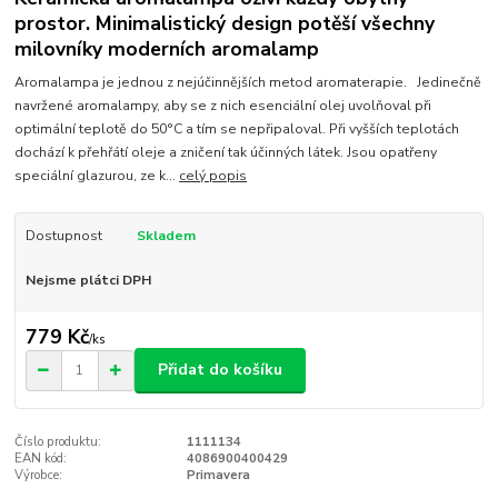
prostor. Minimalistický design potěší všechny
milovníky moderních aromalamp
Aromalampa je jednou z nejúčinnějších metod aromaterapie. Jedinečně
navržené aromalampy, aby se z nich esenciální olej uvolňoval při
optimální teplotě do 50°C a tím se nepřipaloval. Při vyšších teplotách
dochází k přehřátí oleje a zničení tak účinných látek. Jsou opatřeny
speciální glazurou, ze k...
celý popis
Dostupnost
Skladem
Nejsme plátci DPH
779 Kč
/
ks
Přidat do košíku
Číslo produktu:
1111134
EAN kód:
4086900400429
Výrobce:
Primavera