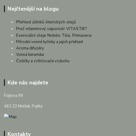
Nejčtenější na blogu
Přehled účinků éterických olejů
Proč vitamínový vaporizér VITASTIK?
Esenciální oleje Nobilis Tilia, Primavera
Přírodní vonné tyčinky a jejich přehled
Aroma difuzéry
Vonná keramika
Čističky a zvlhčovače vzduchu
Kde nás najdete
Fojtova 99
463 22 Mníšek, Fojtka
Kontakty