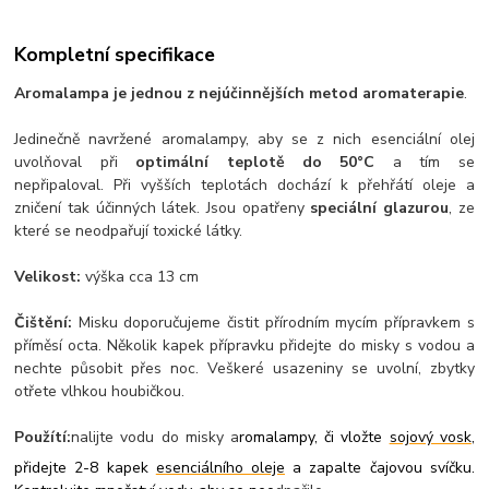
Kompletní specifikace
Aromalampa je jednou z nejúčinnějších metod aromaterapie
.
Jedinečně navržené aromalampy, aby se z nich esenciální olej
uvolňoval při
optimální teplotě do 50°C
a tím se
nepřipaloval. Při vyšších teplotách dochází k přehřátí oleje a
zničení tak účinných látek. Jsou opatřeny
speciální glazurou
, ze
které se neodpařují toxické látky.
Velikost:
výška cca 13 cm
Čištění:
Misku doporučujeme čistit přírodním mycím přípravkem s
příměsí octa. Několik kapek přípravku přidejte do misky s vodou a
nechte působit přes noc. Veškeré usazeniny se uvolní, zbytky
otřete vlhkou houbičkou.
Použítí:
nalijte vodu do misky a
romalampy, či vložte
sojový vosk
,
přidejte 2-8 kapek
esenciálního oleje
a zapalte čajovou svíčku.