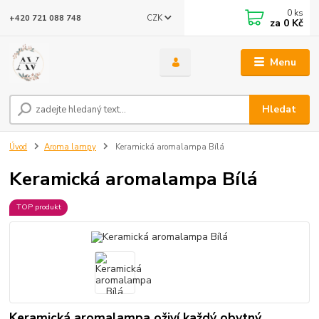
0
ks
CZK
+420 721 088 748
za
0 Kč
Menu
Hledat
Úvod
Aroma lampy
Keramická aromalampa Bílá
Keramická aromalampa Bílá
TOP produkt
Keramická aromalampa oživí každý obytný