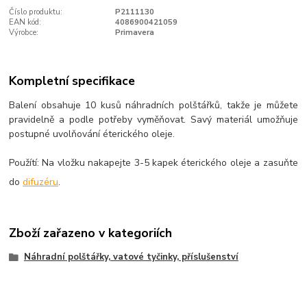
Číslo produktu:
P2111130
EAN kód:
4086900421059
Výrobce:
Primavera
Kompletní specifikace
Balení obsahuje 10 kusů náhradních polštářků, takže je můžete
pravidelně a podle potřeby vyměňovat. Savý materiál umožňuje
postupné uvolňování éterického oleje.
Použítí:
Na vložku nakapejte 3-5 kapek éterického oleje a zasuňte
do
difuzéru
.
Zboží zařazeno v kategoriích
Náhradní polštářky, vatové tyčinky, příslušenství