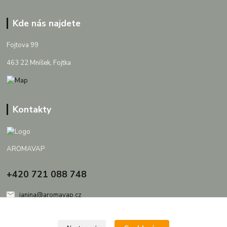
Kde nás najdete
Fojtova 99
463 22 Mníšek, Fojtka
Kontakty
AROMAVAP
+420 721 088 748
janina@aromavap.cz