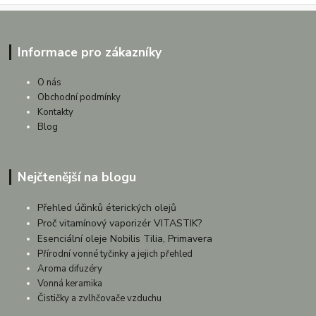
Informace pro zákazníky
O nás
Obchodní podmínky
Kontakty
Blog
Nejčtenější na blogu
Přehled účinků éterických olejů
Proč vitamínový vaporizér VITASTIK?
Esenciální oleje Nobilis Tilia, Primavera
Přírodní vonné tyčinky a jejich přehled
Aroma difuzéry
Vonná keramika
Čističky a zvlhčovače vzduchu