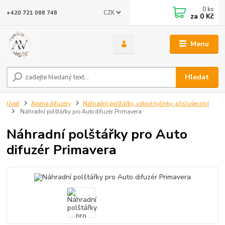
0
ks
CZK
+420 721 088 748
za
0 Kč
Menu
Hledat
Úvod
Aroma difuzéry
Náhradní polštářky, vatové tyčinky, příslušenství
Náhradní polštářky pro Auto difuzér Primavera
Náhradní polštářky pro Auto
difuzér Primavera