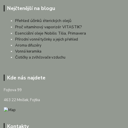
Nejčtenější na blogu
Přehled účinků éterických olejů
Proč vitamínový vaporizér VITASTIK?
Esenciální oleje Nobilis Tilia, Primavera
Přírodní vonné tyčinky a jejich přehled
Aroma difuzéry
Vonná keramika
Čističky a zvlhčovače vzduchu
Kde nás najdete
Fojtova 99
463 22 Mníšek, Fojtka
Kontakty