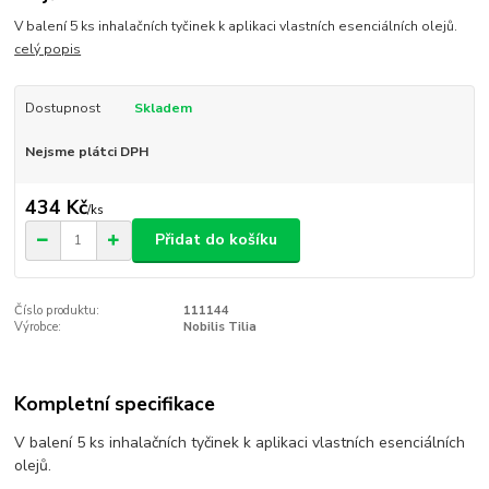
V balení 5 ks inhalačních tyčinek k aplikaci vlastních esenciálních olejů.
celý popis
Dostupnost
Skladem
Nejsme plátci DPH
434 Kč
/
ks
Přidat do košíku
Číslo produktu:
111144
Výrobce:
Nobilis Tilia
Kompletní specifikace
V balení 5 ks inhalačních tyčinek k aplikaci vlastních esenciálních
olejů.