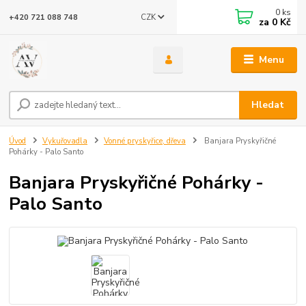
0
ks
CZK
+420 721 088 748
za
0 Kč
Menu
Hledat
Úvod
Vykuřovadla
Vonné pryskyřice, dřeva
Banjara Pryskyřičné
Pohárky - Palo Santo
Banjara Pryskyřičné Pohárky -
Palo Santo