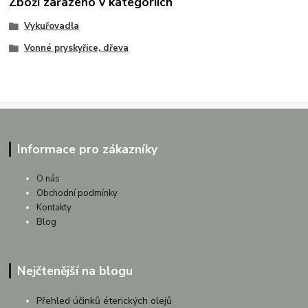
Zboží zařazeno v kategoriích
Vykuřovadla
Vonné pryskyřice, dřeva
Informace pro zákazníky
O nás
Obchodní podmínky
Kontakty
Blog
Nejčtenější na blogu
Přehled účinků éterických olejů