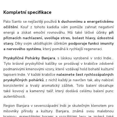
Kompletní specifikace
Palo Santo se nejčastěji používá
k duchovnímu a energetickému
očištění
. Kouř z tohoto kadidla vám pomůže zahnat negativní
energii a získat emoční rovnováhu. Má také léčivé účinky
při
příznacích nachlazení, uvolňuje stres, bolest hlavy, úzkostné
stavy.
Díky svým uklidňujícím účinkům
podporuje funkci imunity
a nervového systému
, který pomáhá k rychlejší regeneraci.
Pryskyřičné Pohárky Banjara
, s láskou vyrobené v srdci Indie...
Tyto krásné pryskyřičné kalíšky se prodávají v krabičce zdobené
podmanivými kmenovými vzory, které vzdávají hold bohaté kulturní
tapiserii Indie. V každé krabičce
naleznete šest rychlozápalných
pryskyřičných pohárků
, z nichž každý je navržen tak, aby nabízel
konzistentní a trvalý aromatický zážitek. Toto balení obsahuje
také kovový a kamenný talíř, který dodává celému balení punc
autentičnosti.
Region Banjara v severozápadní Indii je skutečným klenotem pro
milovníky přírody a kultury. Banjara, známá svou malebnou
krajinou, majestátními horami a rozsáhlými lesy, je známá také