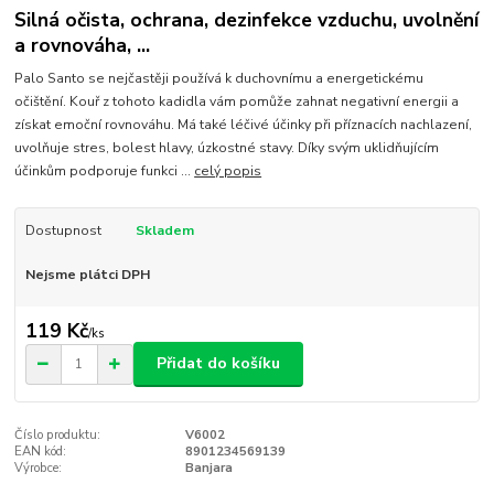
Silná očista, ochrana, dezinfekce vzduchu, uvolnění
a rovnováha, ...
Palo Santo se nejčastěji používá k duchovnímu a energetickému
očištění. Kouř z tohoto kadidla vám pomůže zahnat negativní energii a
získat emoční rovnováhu. Má také léčivé účinky při příznacích nachlazení,
uvolňuje stres, bolest hlavy, úzkostné stavy. Díky svým uklidňujícím
účinkům podporuje funkci ...
celý popis
Dostupnost
Skladem
Nejsme plátci DPH
119 Kč
/
ks
Přidat do košíku
Číslo produktu:
V6002
EAN kód:
8901234569139
Výrobce:
Banjara