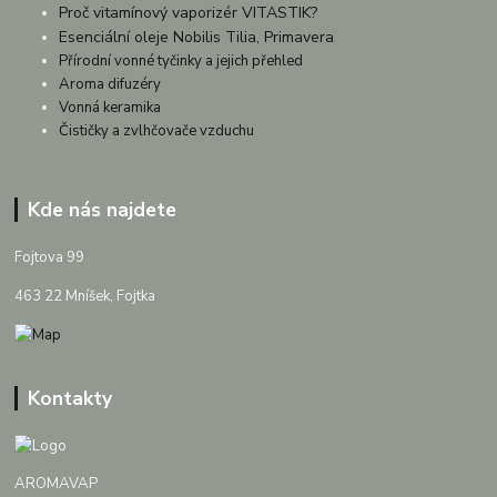
Proč vitamínový vaporizér VITASTIK?
Esenciální oleje Nobilis Tilia, Primavera
Přírodní vonné tyčinky a jejich přehled
Aroma difuzéry
Vonná keramika
Čističky a zvlhčovače vzduchu
Kde nás najdete
Fojtova 99
463 22 Mníšek, Fojtka
Kontakty
AROMAVAP