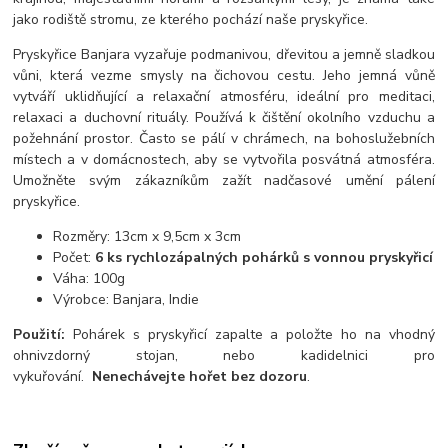
jako rodiště stromu, ze kterého pochází naše pryskyřice.
Pryskyřice Banjara vyzařuje podmanivou, dřevitou a jemně sladkou
vůni, která vezme smysly na čichovou cestu. Jeho jemná vůně
vytváří uklidňující a relaxační atmosféru, ideální pro meditaci,
relaxaci a duchovní rituály. Používá k čištění okolního vzduchu a
požehnání prostor. Často se pálí v chrámech, na bohoslužebních
místech a v domácnostech, aby se vytvořila posvátná atmosféra.
Umožněte svým zákazníkům zažít nadčasové umění pálení
pryskyřice.
Rozměry: 13cm x 9,5cm x 3cm
Počet:
6 ks rychlozápalných pohárků s vonnou pryskyřicí
Váha: 100g
Výrobce: Banjara, Indie
Použití:
Pohárek s pryskyřicí zapalte a položte ho na vhodný
ohnivzdorný stojan, nebo kadidelnici pro
vykuřování.
Nenechávejte hořet bez dozoru
.