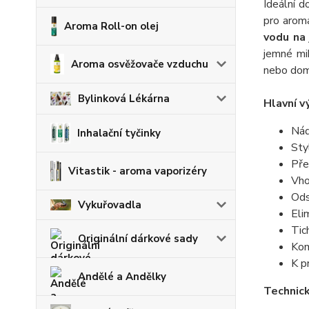
Ideální 
pro aroma
Aroma Roll-on olej
vodu na
jemné mi
Aroma osvěžovače vzduchu
nebo domá
Bylinková Lékárna
Hlavní v
Nád
Inhalační tyčinky
Sty
Pře
Vitastik - aroma vaporizéry
Vho
Ods
Vykuřovadla
Eli
Tic
Originální dárkové sady
Kom
K p
Andělé a Andělky
Technic