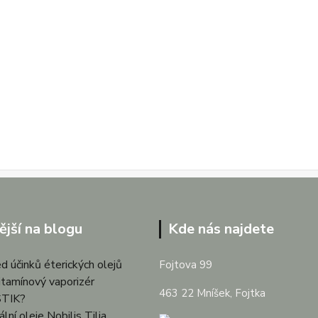
ější na blogu
Kde nás najdete
d účinků éterických olejů
Fojtova 99
itamínový vaporizér
463 22 Mníšek, Fojtka
TIK?
lní oleje Nobilis Tilia,