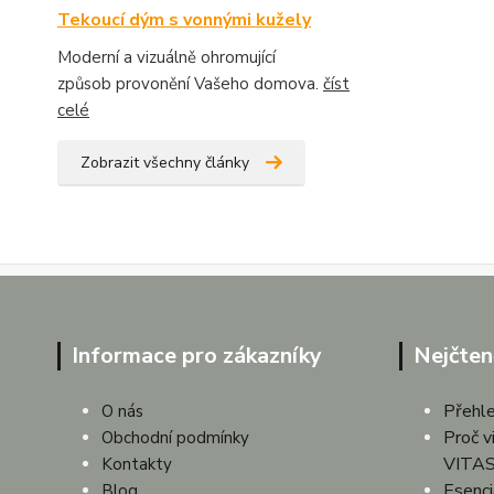
Tekoucí dým s vonnými kužely
Moderní a vizuálně ohromující
způsob provonění Vašeho domova.
číst
celé
Zobrazit všechny články
Informace pro zákazníky
Nejčten
Přehle
O nás
Proč v
Obchodní podmínky
VITAS
Kontakty
Esenciá
Blog