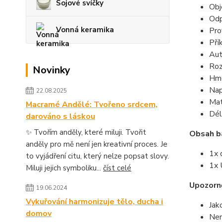
Sojové svíčky
Obj
Odp
Vonná keramika
Pro
Pří
Aut
Ro
Novinky
Hmo
Nap
22.08.2025
Mat
Macramé Andělé: Tvořeno srdcem,
Dél
darováno s láskou
✨ Tvořím anděly, které miluji. Tvořit
Obsah ba
anděly pro mě není jen kreativní proces. Je
1x 
to vyjádření citu, který nelze popsat slovy.
1x 
Miluji jejich symboliku...
číst celé
Upozorně
19.06.2024
Vykuřování harmonizuje tělo, ducha i
Jak
domov
Nen