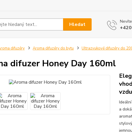
Nevíte
Hledat
+420
roma difuzéry
Aroma difuzéry do bytu
Ultrazvukové difuzéry do 20
a difuzer Honey Day 160ml
Eleg
vhod
vzdu
Ideáln
a doká
aromat
stylov
jemnou 