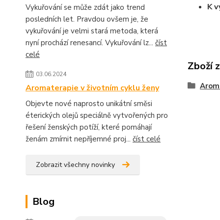
K v
Vykuřování se může zdát jako trend
posledních let. Pravdou ovšem je, že
vykuřování je velmi stará metoda, která
nyní prochází renesancí. Vykuřování lz...
číst
celé
Zboží 
03.06.2024
Aroma
Aromaterapie v životním cyklu ženy
Objevte nové naprosto unikátní směsi
éterických olejů speciálně vytvořených pro
řešení ženských potíží, které pomáhají
ženám zmírnit nepříjemné proj...
číst celé
Zobrazit všechny novinky
Blog