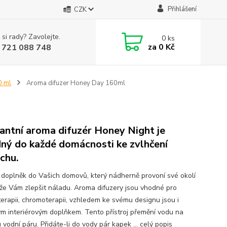
Přihlášení
CZK
 si rady? Zavolejte.
0
ks
za
0 Kč
 721 088 748
0 ml
Aroma difuzer Honey Day 160ml
antní aroma difuzér Honey Night je
ný do každé domácnosti ke zvlhčení
chu.
í doplněk do Vašich domovů, který nádherně provoní své okolí
že Vám zlepšit náladu. Aroma difuzery jsou vhodné pro
erapii, chromoterapii, vzhledem ke svému designu jsou i
ým interiérovým doplňkem. Tento přístroj přemění vodu na
vodní páru. Přidáte-li do vody pár kapek ...
celý popis