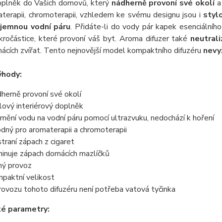
doplněk do Vašich domovů, který
nádherně provoní své okolí
a 
terapii, chromoterapii, vzhledem ke svému designu jsou i
styl
 jemnou vodní páru
. Přidáte-li do vody pár kapek esenciálního
kročástice, které provoní váš byt. Aroma difuzer také
neutral
cích zvířat. Tento nejnovější model kompaktního difuzéru
nevy
ýhody:
herně provoní své okolí
lový interiérový doplněk
mění vodu na vodní páru pomocí ultrazvuku, nedochází k hoření
dný pro aromaterapii a chromoterapii
traní zápach z cigaret
minuje zápach domácích mazlíčků
hý provoz
paktní velikost
rovozu tohoto difuzéru není potřeba vatová tyčinka
ké parametry: