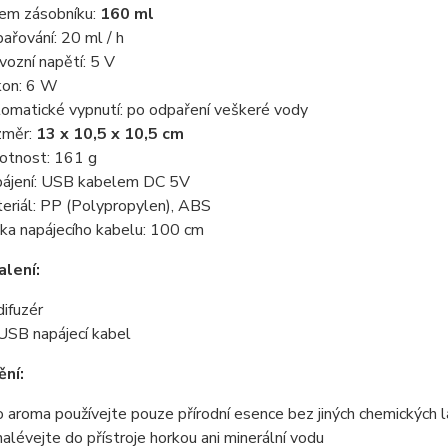
em zásobníku:
160 ml
ařování: 20 ml / h
vozní napětí: 5 V
kon: 6 W
omatické vypnutí: po odpaření veškeré vody
změr:
13 x 10,5 x 10,5 cm
tnost: 161 g
ájení: USB kabelem DC 5V
eriál: PP (Polypropylen), ABS
ka napájecího kabelu: 100 cm
lení:
difuzér
USB napájecí kabel
ní:
o aroma používejte pouze přírodní esence bez jiných chemických 
alévejte do přístroje horkou ani minerální vodu