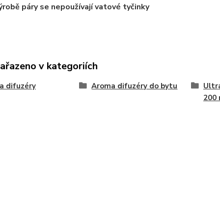
ýrobě páry se nepoužívají vatové tyčinky
zařazeno v kategoriích
 difuzéry
Aroma difuzéry do bytu
Ultr
200 