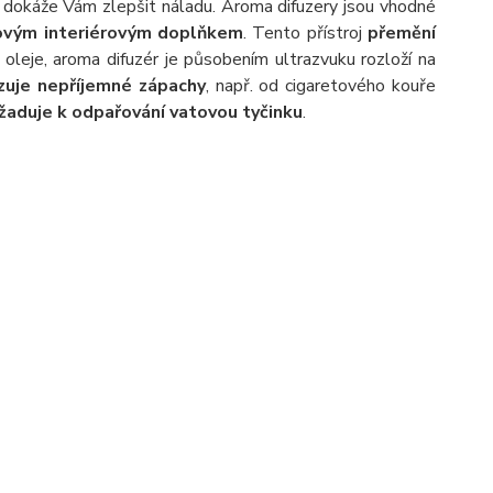
dokáže Vám zlepšit náladu. Aroma difuzery jsou vhodné
ovým interiérovým doplňkem
. Tento přístroj
přemění
 oleje, aroma difuzér je působením ultrazvuku rozloží na
izuje nepříjemné zápachy
, např. od cigaretového kouře
žaduje k odpařování vatovou tyčinku
.