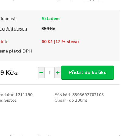
tupnost
Skladem
a před slevou
359 Kč
tříte
60 Kč (
17
% sleva)
sme plátci DPH
9 Kč
Přidat do košíku
/
ks
roduktu:
1211190
EAN kód:
8595697702105
e:
Sixtol
Obsah:
do 200ml