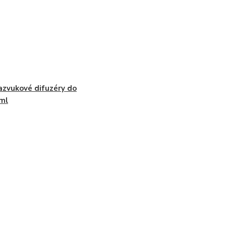
azvukové difuzéry do
ml