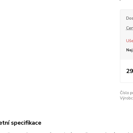
Dos
Cen
Uše
Nej
29
Číslo p
Výrobc
tní specifikace